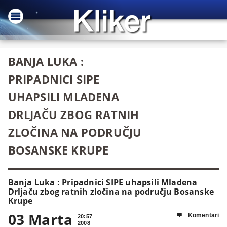
BANJA LUKA :
PRIPADNICI SIPE
UHAPSILI MLADENA
DRLJAČU ZBOG RATNIH
ZLOČINA NA PODRUČJU
BOSANSKE KRUPE
Banja Luka : Pripadnici SIPE uhapsili Mladena
Drljaču zbog ratnih zločina na području Bosanske
Krupe
03 Marta
Komentari

20:57
2008