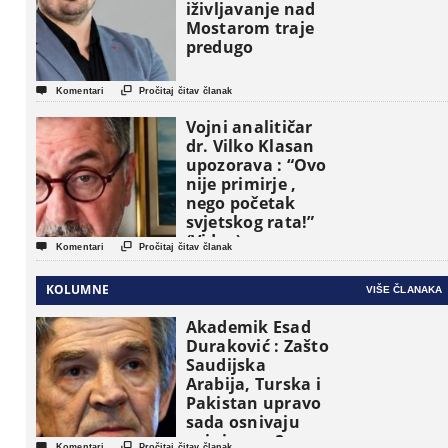
iživljavanje nad
Mostarom traje
predugo


Komentari
Pročitaj čitav članak
Vojni analitičar
dr. Vilko Klasan
upozorava : “Ovo
nije primirje ,
nego početak
svjetskog rata!”
(Video)


Komentari
Pročitaj čitav članak
KOLUMNE
VIŠE ČLANAKA
Akademik Esad
Duraković : Zašto
Saudijska
Arabija, Turska i
Pakistan upravo
sada osnivaju
vojni savez?


Komentari
Pročitaj čitav članak