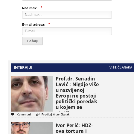
*
Nadimak:
*
E-mail adresa:
INTERVJUI
VIŠE ČLANAKA
Prof.dr. Senadin
Lavić : Nigdje više
u razvijenoj
Evropi ne postoji
politički poredak
u kojem se
etničke grupe


Komentari
Pročitaj čitav članak
pojavljuju kao
osnovne
Ivor Perić: HDZ-
političke jedinice
ova tortura i