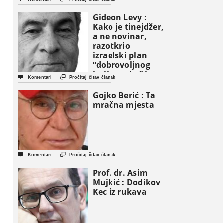
Gideon Levy :
Kako je tinejdžer,
a ne novinar,
razotkrio
izraelski plan
“dobrovoljnog
iseljavanja ” iz


Komentari
Pročitaj čitav članak
Gaze
Gojko Berić : Ta
mračna mjesta


Komentari
Pročitaj čitav članak
Prof. dr. Asim
Mujkić : Dodikov
Kec iz rukava