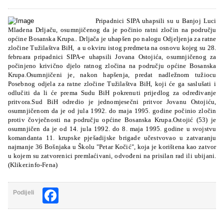
Pripadnici SIPA uhapsili su u Banjoj Luci
Mladena Drljaču, osumnjičenog da je počinio ratni zločin na području
općine Bosanska Krupa.. Drljača je uhapšen po nalogu Odjeljenja za ratne
zločine Tužilaštva BiH, a u okviru istog predmeta na osnovu kojeg su 28.
februara pripadnici SIPA-e uhapsili Jovana Ostojića, osumnjičenog za
počinjeno krivično djelo ratnog zločina na području općine Bosanska
Krupa.Osumnjičeni je, nakon hapšenja, predat nadležnom tužiocu
Posebnog odjela za ratne zločine Tužilaštva BiH, koji će ga saslušati i
odlučiti da li će prema Sudu BiH pokrenuti prijedlog za određivanje
pritvora.Sud BiH odredio je jednomjesečni pritvor Jovanu Ostojiću,
osumnjičenom da je od jula 1992. do maja 1995. godine počinio zločin
protiv čovječnosti na području općine Bosanska Krupa.Ostojić (53) je
osumnjičen da je od 14. jula 1992. do 8. maja 1995. godine u svojstvu
komandanta 11. krupske pješadijske brigade učestvovao u zatvaranju
najmanje 36 Bošnjaka u Školu "Petar Kočić", koja je korištena kao zatvor
u kojem su zatvorenici premlaćivani, odvođeni na prisilan rad ili ubijani.
(Kliker.info-Fena)
Facebook
Podijeli