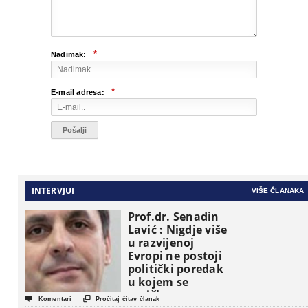
*
Nadimak:
*
E-mail adresa:
INTERVJUI
VIŠE ČLANAKA
Prof.dr. Senadin
Lavić : Nigdje više
u razvijenoj
Evropi ne postoji
politički poredak
u kojem se
etničke grupe


Komentari
Pročitaj čitav članak