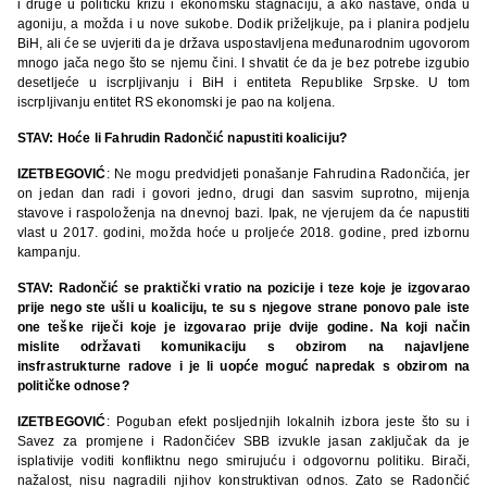
i druge u političku krizu i ekonomsku stagnaciju, a ako nastave, onda u
agoniju, a možda i u nove sukobe. Dodik priželjkuje, pa i planira podjelu
BiH, ali će se uvjeriti da je država uspostavljena međunarodnim ugovorom
mnogo jača nego što se njemu čini. I shvatit će da je bez potrebe izgubio
desetljeće u iscrpljivanju i BiH i entiteta Republike Srpske. U tom
iscrpljivanju entitet RS ekonomski je pao na koljena.
STAV: Hoće li Fahrudin Radončić napustiti koaliciju?
IZETBEGOVIĆ
: Ne mogu predvidjeti ponašanje Fahrudina Radončića, jer
on jedan dan radi i govori jedno, drugi dan sasvim suprotno, mijenja
stavove i raspoloženja na dnevnoj bazi. Ipak, ne vjerujem da će napustiti
vlast u 2017. godini, možda hoće u proljeće 2018. godine, pred izbornu
kampanju.
STAV: Radončić se praktički vratio na pozicije i teze koje je izgovarao
prije nego ste ušli u koaliciju, te su s njegove strane ponovo pale iste
one teške riječi koje je izgovarao prije dvije godine. Na koji način
mislite održavati komunikaciju s obzirom na najavljene
insfrastrukturne radove i je li uopće moguć napredak s obzirom na
političke odnose?
IZETBEGOVIĆ
: Poguban efekt posljednjih lokalnih izbora jeste što su i
Savez za promjene i Radončićev SBB izvukle jasan zaključak da je
isplativije voditi konfliktnu nego smirujuću i odgovornu politiku. Birači,
nažalost, nisu nagradili njihov konstruktivan odnos. Zato se Radončić