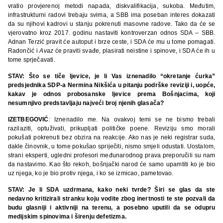
vratio provjerenoj metodi napada, diskvalifikacija, sukoba. Međutim,
infrastrukturni radovi trebaju svima, a SBB ima poseban interes dokazati
da su njihovi kadrovi u stanju pokrenuti masovne radove. Tako da će se
vjerovatno kroz 2017. godinu nastaviti kontroverzan odnos SDA – SBB.
Adnan Terzić pravit će autoput i brze ceste, i SDA će mu u tome pomagati.
Radončić i
Avaz
će praviti svađe, plasirati neistine i spinove, i SDA će ih u
tome sprječavati.
STAV: Što se tiče ljevice, je li Vas iznenadilo “okretanje ćurka”
predsjednika SDP-a Nermina Nikšića u pitanju podrške reviziji i, uopće,
kakav je odnos probosanske ljevice prema Bošnjacima, koji
nesumnjivo predstavljaju najveći broj njenih glasača?
IZETBEGOVIĆ
: Iznenadilo me. Na ovakvoj temi se ne bismo trebali
razilaziti, optuživati, prikupljati političke poene. Reviziju smo morali
pokušati pokrenuti bez obzira na reakcije. Ako nas je neki registrar suda,
dakle činovnik, u tome pokušao spriječiti, nismo smjeli odustati. Uostalom,
strani eksperti, ugledni profesori međunarodnog prava preporučili su nam
da nastavimo. Kao što rekoh, bošnjački narod će samo upamtiti ko je bio
uz njega, ko je bio protiv njega, i ko se izmicao, pametovao.
STAV: Je li SDA uzdrmana, kako neki tvrde? Širi se glas da ste
nedavno kritizirali stranku koju vodite zbog inertnosti te ste pozvali da
budu glasniji i aktivniji na terenu, a posebno uputili da se odupru
medijskim spinovima i širenju defetizma.