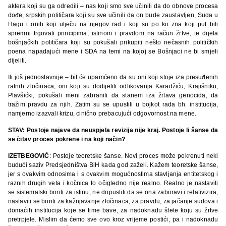
aktera koji su ga odredili – nas koji smo sve učinili da do obnove procesa
dođe, srpskih političara koji su sve učinili da on bude zaustavljen, Suda u
Hagu i onih koji utječu na njegov rad i koji su po ko zna koji put bili
spremni trgovati principima, istinom i pravdom na račun žrtve, te dijela
bošnjačkih političara koji su pokušali prikupiti nešto nečasnih političkih
poena napadajući mene i SDA na temi na kojoj se Bošnjaci ne bi smjeli
dijeliti.
Ili još jednostavnije – bit će upamćeno da su oni koji stoje iza presuđenih
ratnih zločinaca, oni koji su dodijelili odlikovanja Karadžiću, Krajišniku,
Plavšićki, pokušali meni zabraniti da stanem iza žrtava genocida, da
tražim pravdu za njih. Zatim su se upustili u bojkot rada bh. institucija,
namjerno izazvali krizu, cinično prebacujući odgovornost na mene.
STAV: Postoje najave da neuspjela revizija nije kraj. Postoje li šanse da
se čitav proces pokrene i na koji način?
IZETBEGOVIĆ
: Postoje teoretske šanse. Novi proces može pokrenuti neki
budući saziv Predsjedništva BiH kada god zaželi. Kažem teoretske šanse,
jer s ovakvim odnosima i s ovakvim mogućnostima stavljanja entitetskog i
raznih drugih veta i kočnica to očigledno nije realno. Realno je nastaviti
se sistematski boriti za istinu, ne dopustiti da se ona zaboravi i relativizira,
nastaviti se boriti za kažnjavanje zločinaca, za pravdu, za jačanje sudova i
domaćih institucija koje se time bave, za nadoknadu štete koju su žrtve
pretrpjele. Mislim da ćemo sve ovo kroz vrijeme postići, pa i nadoknadu