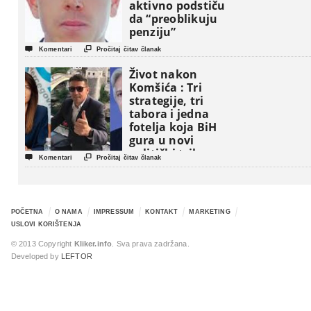
aktivno podstiču
da “preoblikuju
penziju”


Komentari
Pročitaj čitav članak
Život nakon
Komšića : Tri
strategije, tri
tabora i jedna
fotelja koja BiH
gura u novi
politički triler


Komentari
Pročitaj čitav članak
POČETNA
O NAMA
IMPRESSUM
KONTAKT
MARKETING
USLOVI KORIŠTENJA
© 2013 Copyright
Kliker.info
. Sva prava zadržana.
Developed by
LEFTOR