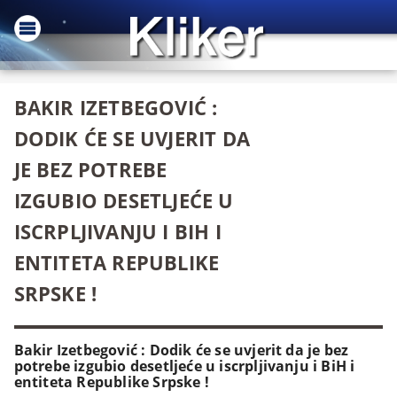
BAKIR IZETBEGOVIĆ :
DODIK ĆE SE UVJERIT DA
JE BEZ POTREBE
IZGUBIO DESETLJEĆE U
ISCRPLJIVANJU I BIH I
ENTITETA REPUBLIKE
SRPSKE !
Bakir Izetbegović : Dodik će se uvjerit da je bez
potrebe izgubio desetljeće u iscrpljivanju i BiH i
entiteta Republike Srpske !