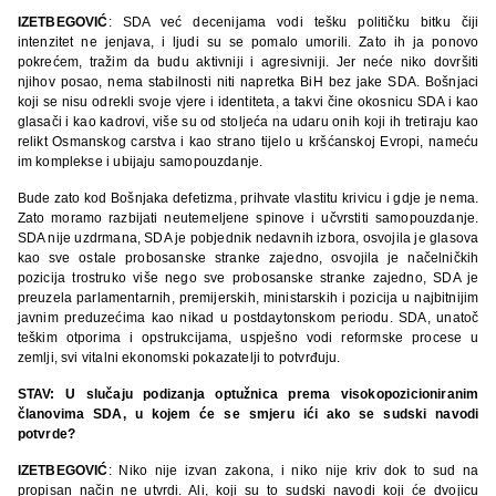
IZETBEGOVIĆ
: SDA već decenijama vodi tešku političku bitku čiji
intenzitet ne jenjava, i ljudi su se pomalo umorili. Zato ih ja ponovo
pokrećem, tražim da budu aktivniji i agresivniji. Jer neće niko dovršiti
njihov posao, nema stabilnosti niti napretka BiH bez jake SDA. Bošnjaci
koji se nisu odrekli svoje vjere i identiteta, a takvi čine okosnicu SDA i kao
glasači i kao kadrovi, više su od stoljeća na udaru onih koji ih tretiraju kao
relikt Osmanskog carstva i kao strano tijelo u kršćanskoj Evropi, nameću
im komplekse i ubijaju samopouzdanje.
Bude zato kod Bošnjaka defetizma, prihvate vlastitu krivicu i gdje je nema.
Zato moramo razbijati neutemeljene spinove i učvrstiti samopouzdanje.
SDA nije uzdrmana, SDA je pobjednik nedavnih izbora, osvojila je glasova
kao sve ostale probosanske stranke zajedno, osvojila je načelničkih
pozicija trostruko više nego sve probosanske stranke zajedno, SDA je
preuzela parlamentarnih, premijerskih, ministarskih i pozicija u najbitnijim
javnim preduzećima kao nikad u postdaytonskom periodu. SDA, unatoč
teškim otporima i opstrukcijama, uspješno vodi reformske procese u
zemlji, svi vitalni ekonomski pokazatelji to potvrđuju.
STAV: U slučaju podizanja optužnica prema visokopozicioniranim
članovima SDA, u kojem će se smjeru ići ako se sudski navodi
potvrde?
IZETBEGOVIĆ
: Niko nije izvan zakona, i niko nije kriv dok to sud na
propisan način ne utvrdi. Ali, koji su to sudski navodi koji će dvojicu