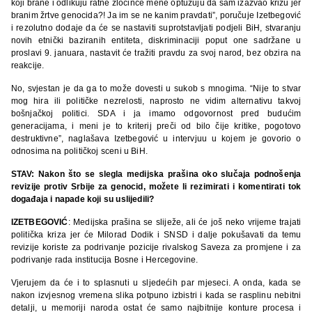
koji brane i odlikuju ratne zločince mene optužuju da sam izazvao krizu jer
branim žrtve genocida?! Ja im se ne kanim pravdati”, poručuje Izetbegović
i rezolutno dodaje da će se nastaviti suprotstavljati podjeli BiH, stvaranju
novih etnički baziranih entiteta, diskriminaciji poput one sadržane u
proslavi 9. januara, nastavit će tražiti pravdu za svoj narod, bez obzira na
reakcije.
No, svjestan je da ga to može dovesti u sukob s mnogima. “Nije to stvar
mog hira ili političke nezrelosti, naprosto ne vidim alternativu takvoj
bošnjačkoj politici. SDA i ja imamo odgovornost pred budućim
generacijama, i meni je to kriterij preči od bilo čije kritike, pogotovo
destruktivne”, naglašava Izetbegović u intervjuu u kojem je govorio o
odnosima na političkoj sceni u BiH.
STAV: Nakon što se slegla medijska prašina oko slučaja podnošenja
revizije protiv Srbije za genocid, možete li rezimirati i komentirati tok
događaja i napade koji su uslijedili?
IZETBEGOVIĆ
: Medijska prašina se sliježe, ali će još neko vrijeme trajati
politička kriza jer će Milorad Dodik i SNSD i dalje pokušavati da temu
revizije koriste za podrivanje pozicije rivalskog Saveza za promjene i za
podrivanje rada institucija Bosne i Hercegovine.
Vjerujem da će i to splasnuti u sljedećih par mjeseci. A onda, kada se
nakon izvjesnog vremena slika potpuno izbistri i kada se rasplinu nebitni
detalji, u memoriji naroda ostat će samo najbitnije konture procesa i