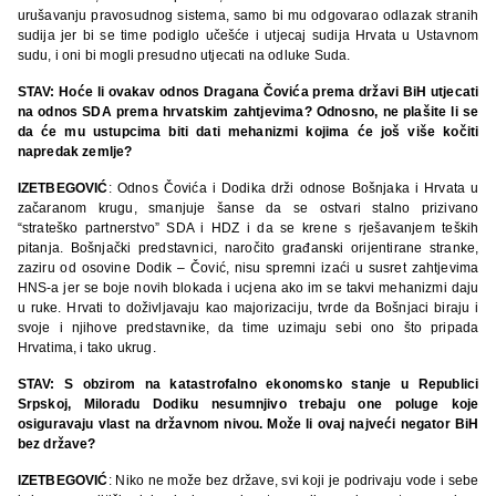
urušavanju pravosudnog sistema, samo bi mu odgovarao odlazak stranih
sudija jer bi se time podiglo učešće i utjecaj sudija Hrvata u Ustavnom
sudu, i oni bi mogli presudno utjecati na odluke Suda.
STAV: Hoće li ovakav odnos Dragana Čovića prema državi BiH utjecati
na odnos SDA prema hrvatskim zahtjevima? Odnosno, ne plašite li se
da će mu ustupcima biti dati mehanizmi kojima će još više kočiti
napredak zemlje?
IZETBEGOVIĆ
: Odnos Čovića i Dodika drži odnose Bošnjaka i Hrvata u
začaranom krugu, smanjuje šanse da se ostvari stalno prizivano
“strateško partnerstvo” SDA i HDZ i da se krene s rješavanjem teških
pitanja. Bošnjački predstavnici, naročito građanski orijentirane stranke,
zaziru od osovine Dodik – Čović, nisu spremni izaći u susret zahtjevima
HNS‑a jer se boje novih blokada i ucjena ako im se takvi mehanizmi daju
u ruke. Hrvati to doživljavaju kao majorizaciju, tvrde da Bošnjaci biraju i
svoje i njihove predstavnike, da time uzimaju sebi ono što pripada
Hrvatima, i tako ukrug.
STAV: S obzirom na katastrofalno ekonomsko stanje u Republici
Srpskoj, Miloradu Dodiku nesumnjivo trebaju one poluge koje
osiguravaju vlast na državnom nivou. Može li ovaj najveći negator BiH
bez države?
IZETBEGOVIĆ
: Niko ne može bez države, svi koji je podrivaju vode i sebe