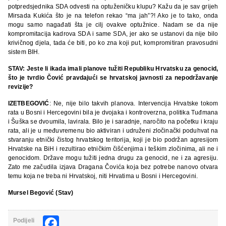
potpredsjednika SDA odvesti na optuženičku klupu? Kažu da je sav grijeh
Mirsada Kukića što je na telefon rekao “ma jah”?! Ako je to tako, onda
mogu samo nagađati šta je cilj ovakve optužnice. Nadam se da nije
kompromitacija kadrova SDA i same SDA, jer ako se ustanovi da nije bilo
krivičnog djela, tada će biti, po ko zna koji put, kompromitiran pravosudni
sistem BIH.
STAV: Jeste li ikada imali planove tužiti Republiku Hrvatsku za genocid,
što je tvrdio Čović pravdajući se hrvatskoj javnosti za nepodržavanje
revizije?
IZETBEGOVIĆ
: Ne, nije bilo takvih planova. Intervencija Hrvatske tokom
rata u Bosni i Hercegovini bila je dvojaka i kontroverzna, politika Tuđmana
i Šuška se dvoumila, lavirala. Bilo je i saradnje, naročito na početku i kraju
rata, ali je u međuvremenu bio aktiviran i udruženi zločinački poduhvat na
stvaranju etnički čistog hrvatskog teritorija, koji je bio podržan agresijom
Hrvatske na BiH i rezultirao etničkim čišćenjima i teškim zločinima, ali ne i
genocidom. Države mogu tužiti jedna drugu za genocid, ne i za agresiju.
Zato me začudila izjava Dragana Čovića koja bez potrebe nanovo otvara
temu koja ne treba ni Hrvatskoj, niti Hrvatima u Bosni i Hercegovini.
Mursel Begović (Stav)
Facebook
Podijeli