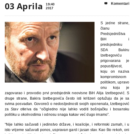
03 Aprila
Komentari

19:40
2017
S jedne strane,
članu
Predsjedništva
BiH i
predsjedniku
SDA Bakiru
Izetbegoviću
prigovarana je
popustljivost,
koju on naziva
kompromisnom
politikom, upravo
onu koju je
zagovarao i provodio prvi predsjednik neovisne BiH Alija Izetbegović. S
druge strane, Bakira Izetbegovića često isti kritizeri optužuju da je sa
svima posvađan. Govoreći o nedosljednosti svojih oponenata, Izetbegović
za
Stav
otkriva da “očigledno nije lahko voditi bošnjačku i bosansku
politiku u okolnostima i odnosu snaga kakav već dugo imamo”.
“Nije lahko sačuvati i jedinstvo države, i koalicije, i reformski zamah, i u
isto vrijeme sačuvati ponos, uspravan gard i jasan stav. Kao što rekoh, oni