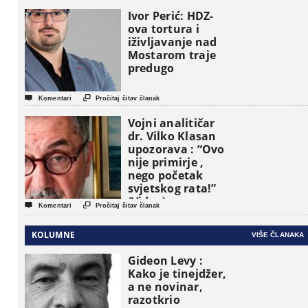
pojavljuju kao
osnovne
Ivor Perić: HDZ-
političke jedinice
ova tortura i
iživljavanje nad
Mostarom traje
predugo


Komentari
Pročitaj čitav članak
Vojni analitičar
dr. Vilko Klasan
upozorava : “Ovo
nije primirje ,
nego početak
svjetskog rata!”
(Video)


Komentari
Pročitaj čitav članak
KOLUMNE
VIŠE ČLANAKA
Gideon Levy :
Kako je tinejdžer,
a ne novinar,
razotkrio