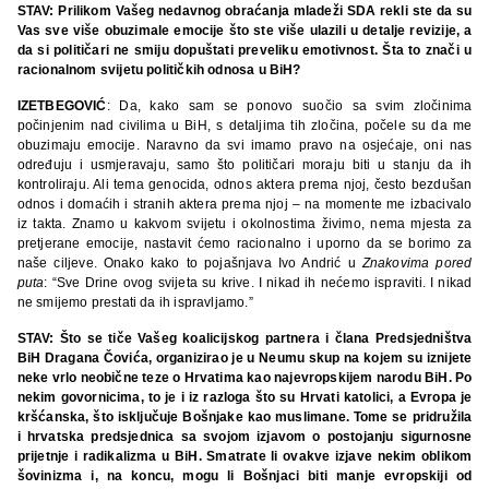
STAV: Prilikom Vašeg nedavnog obraćanja mladeži SDA rekli ste da su
Vas sve više obuzimale emocije što ste više ulazili u detalje revizije, a
da si političari ne smiju dopuštati preveliku emotivnost. Šta to znači u
racionalnom svijetu političkih odnosa u BiH?
IZETBEGOVIĆ
: Da, kako sam se ponovo suočio sa svim zločinima
počinjenim nad civilima u BiH, s detaljima tih zločina, počele su da me
obuzimaju emocije. Naravno da svi imamo pravo na osjećaje, oni nas
određuju i usmjeravaju, samo što političari moraju biti u stanju da ih
kontroliraju. Ali tema genocida, odnos aktera prema njoj, često bezdušan
odnos i domaćih i stranih aktera prema njoj – na momente me izbacivalo
iz takta. Znamo u kakvom svijetu i okolnostima živimo, nema mjesta za
pretjerane emocije, nastavit ćemo racionalno i uporno da se borimo za
naše ciljeve. Onako kako to pojašnjava Ivo Andrić u
Znakovima pored
puta
: “Sve Drine ovog svijeta su krive. I nikad ih nećemo ispraviti. I nikad
ne smijemo prestati da ih ispravljamo.”
STAV: Što se tiče Vašeg koalicijskog partnera i člana Predsjedništva
BiH Dragana Čovića, organizirao je u Neumu skup na kojem su iznijete
neke vrlo neobične teze o Hrvatima kao najevropskijem narodu BiH. Po
nekim govornicima, to je i iz razloga što su Hrvati katolici, a Evropa je
kršćanska, što isključuje Bošnjake kao muslimane. Tome se pridružila
i hrvatska predsjednica sa svojom izjavom o postojanju sigurnosne
prijetnje i radikalizma u BiH. Smatrate li ovakve izjave nekim oblikom
šovinizma i, na koncu, mogu li Bošnjaci biti manje evropskiji od