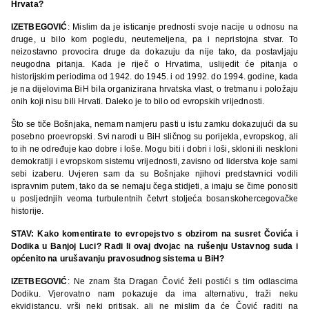
Hrvata?
IZETBEGOVIĆ
: Mislim da je isticanje prednosti svoje nacije u odnosu na
druge, u bilo kom pogledu, neutemeljena, pa i nepristojna stvar. To
neizostavno provocira druge da dokazuju da nije tako, da postavljaju
neugodna pitanja. Kada je riječ o Hrvatima, uslijedit će pitanja o
historijskim periodima od 1942. do 1945. i od 1992. do 1994. godine, kada
je na dijelovima BiH bila organizirana hrvatska vlast, o tretmanu i položaju
onih koji nisu bili Hrvati. Daleko je to bilo od evropskih vrijednosti.
Što se tiče Bošnjaka, nemam namjeru pasti u istu zamku dokazujući da su
posebno proevropski. Svi narodi u BiH sličnog su porijekla, evropskog, ali
to ih ne određuje kao dobre i loše. Mogu biti i dobri i loši, skloni ili neskloni
demokratiji i evropskom sistemu vrijednosti, zavisno od liderstva koje sami
sebi izaberu. Uvjeren sam da su Bošnjake njihovi predstavnici vodili
ispravnim putem, tako da se nemaju čega stidjeti, a imaju se čime ponositi
u posljednjih veoma turbulentnih četvrt stoljeća bosanskohercegovačke
historije.
STAV: Kako komentirate to evropejstvo s obzirom na susret Čovića i
Dodika u Banjoj Luci? Radi li ovaj dvojac na rušenju Ustavnog suda i
općenito na urušavanju pravosudnog sistema u BiH?
IZETBEGOVIĆ
: Ne znam šta Dragan Čović želi postići s tim odlascima
Dodiku. Vjerovatno nam pokazuje da ima alternativu, traži neku
ekvidistancu, vrši neki pritisak, ali ne mislim da će Čović raditi na