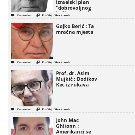
izraelski plan
“dobrovoljnog
iseljavanja ” iz


Komentari
Pročitaj čitav članak
Gaze
Gojko Berić : Ta
mračna mjesta


Komentari
Pročitaj čitav članak
Prof. dr. Asim
Mujkić : Dodikov
Kec iz rukava


Komentari
Pročitaj čitav članak
John Mac
Ghlionn :
Amerikanci se