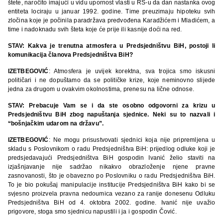
štete, naročito imajući u vidu upornost vlasti u RS‑u da dan nastanka ovog
entiteta lociraju u januar 1992. godine. Time preuzimaju hipoteku svih
zločina koje je počinila paradržava predvođena Karadžićem i Mladićem, a
time i nadoknadu svih šteta koje će prije ili kasnije doći na red.
STAV: Kakva je trenutna atmosfera u Predsjedništvu BiH, postoji li
komunikacija članova Predsjedništva BiH?
IZETBEGOVIĆ
: Atmosfera je uvijek korektna, sva trojica smo iskusni
političari i ne dopuštamo da se političke krize, koje neminovno slijede
jedna za drugom u ovakvim okolnostima, prenesu na lične odnose.
STAV: Prebacuje Vam se i da ste osobno odgovorni za krizu u
Predsjedništvu BiH zbog napuštanja sjednice. Neki su to nazvali i
“bošnjačkim udarom na državu”.
IZETBEGOVIĆ
: Ne mogu prisustvovati sjednici koja nije pripremljena u
skladu s Poslovnikom o radu Predsjedništva BiH: prijedlog odluke koji je
predsjedavajući Predsjedništva BiH gospodin Ivanić želio staviti na
izjašnjavanje nije sadržao nikakvo obrazloženje njene pravne
zasnovanosti, što je obavezno po Poslovniku o radu Predsjedništva BiH.
To je bio pokušaj manipulacije institucije Predsjedništva BiH kako bi se
svjesno proizvela pravna nedoumica vezano za ranije donesenu Odluku
Predsjedništva BiH od 4. oktobra 2002. godine. Ivanić nije uvažio
prigovore, stoga smo sjednicu napustili i ja i gospodin Čović.