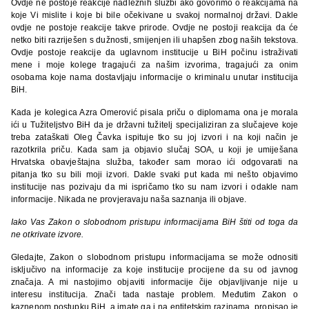
Ovdje ne postoje reakcije nadležnih službi ako govorimo o reakcijama na
koje Vi mislite i koje bi bile očekivane u svakoj normalnoj državi. Dakle
ovdje ne postoje reakcije takve prirode. Ovdje ne postoji reakcija da će
netko biti razriješen s dužnosti, smijenjen ili uhapšen zbog naših tekstova.
Ovdje postoje reakcije da uglavnom institucije u BiH počinu istraživati
mene i moje kolege tragajući za našim izvorima, tragajući za onim
osobama koje nama dostavljaju informacije o kriminalu unutar institucija
BiH.
Kada je kolegica Azra Omerović pisala priču o diplomama ona je morala
ići u Tužiteljstvo BiH da je državni tužitelj specijaliziran za slučajeve koje
treba zataškati Oleg Čavka ispituje tko su joj izvori i na koji način je
razotkrila priču. Kada sam ja objavio slučaj SOA, u koji je umiješana
Hrvatska obavještajna služba, također sam morao ići odgovarati na
pitanja tko su bili moji izvori. Dakle svaki put kada mi nešto objavimo
institucije nas pozivaju da mi ispričamo tko su nam izvori i odakle nam
informacije. Nikada ne provjeravaju naša saznanja ili objave.
Iako Vas Zakon o slobodnom pristupu informacijama BiH štiti od toga da
ne otkrivate izvore.
Gledajte, Zakon o slobodnom pristupu informacijama se može odnositi
isključivo na informacije za koje institucije procijene da su od javnog
značaja. A mi nastojimo objaviti informacije čije objavljivanje nije u
interesu institucija. Znači tada nastaje problem. Međutim Zakon o
kaznenom postupku BiH, a imate ga i na entitetskim razinama, propisao je