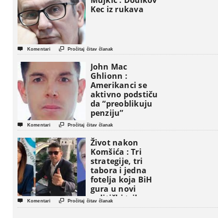
Mujkić : Dodikov
Kec iz rukava


Komentari
Pročitaj čitav članak
John Mac
Ghlionn :
Amerikanci se
aktivno podstiču
da “preoblikuju
penziju”


Komentari
Pročitaj čitav članak
Život nakon
Komšića : Tri
strategije, tri
tabora i jedna
fotelja koja BiH
gura u novi
politički triler


Komentari
Pročitaj čitav članak