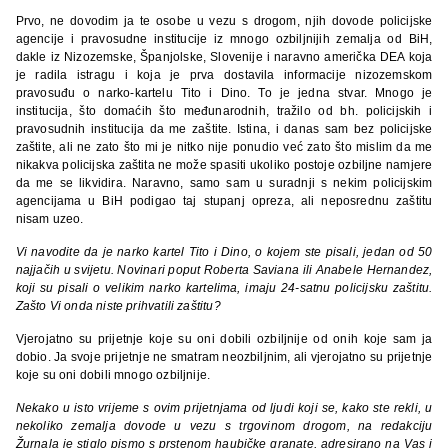
Prvo, ne dovodim ja te osobe u vezu s drogom, njih dovode policijske
agencije i pravosudne institucije iz mnogo ozbiljnijih zemalja od BiH,
dakle iz Nizozemske, Španjolske, Slovenije i naravno američka DEA koja
je radila istragu i koja je prva dostavila informacije nizozemskom
pravosuđu o narko-kartelu Tito i Dino. To je jedna stvar. Mnogo je
institucija, što domaćih što međunarodnih, tražilo od bh. policijskih i
pravosudnih institucija da me zaštite. Istina, i danas sam bez policijske
zaštite, ali ne zato što mi je nitko nije ponudio već zato što mislim da me
nikakva policijska zaštita ne može spasiti ukoliko postoje ozbiljne namjere
da me se likvidira. Naravno, samo sam u suradnji s nekim policijskim
agencijama u BiH podigao taj stupanj opreza, ali neposrednu zaštitu
nisam uzeo.
Vi navodite da je narko kartel Tito i Dino, o kojem ste pisali, jedan od 50
najjačih u svijetu. Novin
ari poput Roberta Saviana ili Anabele Hernandez,
koji su pisali o velikim narko kartelima, imaju 24-satnu policijsku zaštitu.
Zašto Vi onda niste prihvatili zaštitu?
Vjerojatno su prijetnje koje su oni dobili ozbiljnije od onih koje sam ja
dobio. Ja svoje prijetnje ne smatram neozbiljnim, ali vjerojatno su prijetnje
koje su oni dobili mnogo ozbiljnije.
Nekako u isto vrijeme s ovim prijetnjama od ljudi koji se, kako ste rekli, u
nekoliko zemalja dovode u vezu s trgovinom drogom, na redakciju
Žurnala je stiglo pismo s
prstenom haubičke granate, adresirano na Vas i