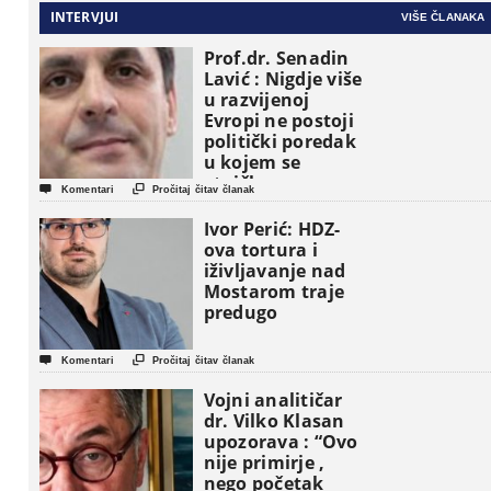
INTERVJUI
VIŠE ČLANAKA
Prof.dr. Senadin
Lavić : Nigdje više
u razvijenoj
Evropi ne postoji
politički poredak
u kojem se
etničke grupe


Komentari
Pročitaj čitav članak
pojavljuju kao
osnovne
Ivor Perić: HDZ-
političke jedinice
ova tortura i
iživljavanje nad
Mostarom traje
predugo


Komentari
Pročitaj čitav članak
Vojni analitičar
dr. Vilko Klasan
upozorava : “Ovo
nije primirje ,
nego početak