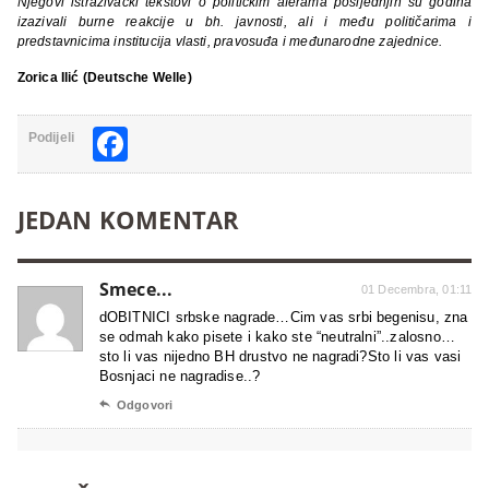
Njegovi
istraživački tekstovi
o
političkim
aferama posljednjih su
godina
izazivali burne reakcije u bh. javnosti, ali i među političarima i
predstavnicima institucija vlasti, pravosuđa
i
međunarodne zajednice.
Zorica Ilić (Deutsche Welle)
Facebook
Podijeli
JEDAN KOMENTAR
Smece...
01 Decembra, 01:11
dOBITNICI srbske nagrade…Cim vas srbi begenisu, zna
se odmah kako pisete i kako ste “neutralni”..zalosno…
sto li vas nijedno BH drustvo ne nagradi?Sto li vas vasi
Bosnjaci ne nagradise..?

Odgovori