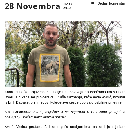
28 Novembra
Jedan komentar

16:33
2019
Kada mi nešto objavimo institucije nas pozivaju da ispričamo tko su nam
izvori, a nikada ne provjeravaju naša saznanja, kaže Avdo Avdić, novinar
iz BiH. Dapače, on i njegovi kolege sve češće dobivaju ozbiljne prijetnje.
D
W: Gospodine Avdić, osjećate li se sigurnim u BiH kada je riječ o
obavljanju Vašeg novinarskog posla?
Avdić: Većina građana BiH se osjeća nesigurnima, pa se i ja osjećam