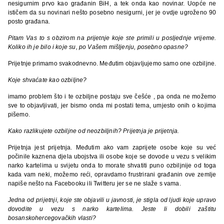
nesigurnim prvo kao građanin BiH, a tek onda kao novinar. Uopće ne
ističem da su novinari nešto posebno nesigurni, jer je ovdje ugroženo 90
posto građana.
Pitam Vas to s obzirom na prijetnje koje ste primili u posljednje vrijeme.
Koliko ih je bilo i koje su, po Vašem mišljenju, posebno opasne?
Prijetnje primamo svakodnevno. Međutim objavljujemo samo one ozbiljne.
Koje shvaćate kao ozbiljne?
imamo problem što i te ozbiljne postaju sve češće , pa onda ne možemo
sve to objavljivati, jer bismo onda mi postati tema, umjesto onih o kojima
pišemo.
Kako razlikujete ozbiljne od neozbiljnih? Prijetnja je prijetnja.
Prijetnja jest prijetnja. Međutim ako vam zaprijete osobe koje su već
počinile kaznena djela ubojstva ili osobe koje se dovode u vezu s velikim
narko kartelima u svijetu onda to morate shvatiti puno ozbiljnije od toga
kada vam neki, možemo reći, opravdamo frustrirani građanin ove zemlje
napiše nešto na Facebooku ili Twitteru jer se ne slaže s vama.
Jedna od prijetnji, koje ste objavili u javnosti, je stigla od ljudi koje upravo
dovodite u vezu s narko kartelima. Jeste li dobili zaštitu
bosanskoherc
egovačkih vlasti?