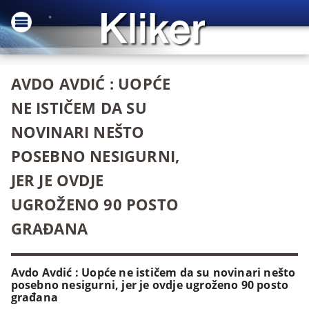
AVDO AVDIĆ : UOPĆE
NE ISTIČEM DA SU
NOVINARI NEŠTO
POSEBNO NESIGURNI,
JER JE OVDJE
UGROŽENO 90 POSTO
GRAĐANA
Avdo Avdić : Uopće ne ističem da su novinari nešto
posebno nesigurni, jer je ovdje ugroženo 90 posto
građana