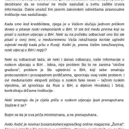
decidirano da se novinar ne može saslušati u svrhu zaštite izvora
informacija. Dakle unatoč tim jasnim zakonskim odredbama pravosudne
institucije nas saslušavaju.
Kada smo kod k
redibiliteta, njega je u Vašem slučaju jednom prilikom
doveo u pitanje ruski
veleposlanik
u BiH. Vi ste bili među prvima koji su
pisali o ruskom utjecaju u BiH. Neki su na početku odbacivali ono što ste
pisali o ovoj temi, u međuvremenu Vaša istraživanja kori
ste ugledni
svjetski mediji kada pišu o Rusiji. Koliki je, prema Vašim istraživanjima,
ruski utjecaj u BiH i regiji?
Neki su odbacivali tada, ali neki i danas odbacuju, naše informacije o
ruskom utjecaju u BiH . Istina, nije problem što to ne zanima “obične
građane”, problem je što uglednici u BiH, koji sebe smatraju
probosanskim i prozapadnim političarima, ignoriraju ovaj veliki problem. I
ovi međunarodni eksperti pričaju o ruskim fake news – lažnim ruskim
vijestima, ali ignoriraju da Rusi u BiH, a dijelom Hrvatskoj i Srbiji,
kontroliraju državne institucije.
Neki smatraju da je cijela priča o ruskom utjecaju ipak prenapuhana.
Slažete li se?
Bojim se da je ova priča minimizirana, a ne prenapuhana.
Avdo Avdić je n
ovinar bosanskohercegovačkog online magazina „Žurnal”.