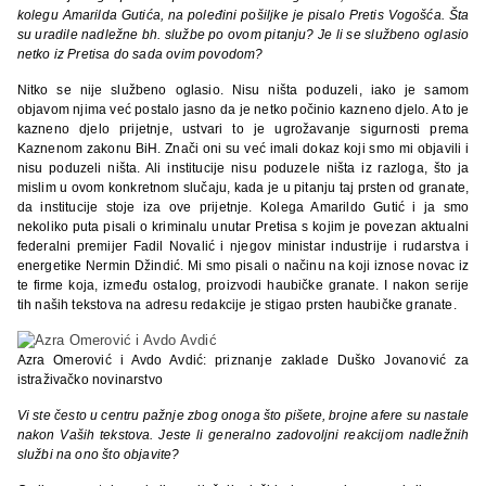
kolegu Amarilda Gutića, na poleđini pošiljke je pisalo Pretis Vogošća. Šta
su uradile nadležne bh. službe po ovom pitanju? Je li se
službeno oglasio
netko iz Pretisa do sada ovim povodom?
Nitko se nije službeno oglasio. Nisu ništa poduzeli, iako je samom
objavom njima već postalo jasno da je netko počinio kazneno djelo. A to je
kazneno djelo prijetnje, ustvari to je ugrožavanje sigurnosti prema
Kaznenom zakonu BiH. Znači oni su već imali dokaz koji smo mi objavili i
nisu poduzeli ništa. Ali institucije nisu poduzele ništa iz razloga, što ja
mislim u ovom konkretnom slučaju, kada je u pitanju taj prsten od granate,
da institucije stoje iza ove prijetnje. Kolega Amarildo Gutić i ja smo
nekoliko puta pisali o kriminalu unutar Pretisa s kojim je povezan aktualni
federalni premijer Fadil Novalić i njegov ministar industrije i rudarstva i
energetike Nermin Džindić. Mi smo pisali o načinu na koji iznose novac iz
te firme koja, između ostalog, proizvodi haubičke granate. I nakon serije
tih naših tekstova na adresu redakcije je stigao prsten haubičke granate.
Azra Omerović i Avdo Avdić: priznanje zaklade Duško Jovanović za
istraživačko novinarstvo
Vi ste često u centru pažnje zbog onoga što pišete, brojne afere su nastale
nakon Vaših tekstova. Jeste li generalno zadovoljni reakcijom nadležnih
služb
i na ono što objavite?