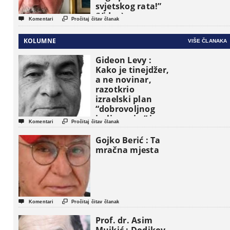
svjetskog rata!”
(Video)


Komentari
Pročitaj čitav članak
KOLUMNE
VIŠE ČLANAKA
Gideon Levy :
Kako je tinejdžer,
a ne novinar,
razotkrio
izraelski plan
“dobrovoljnog
iseljavanja ” iz


Komentari
Pročitaj čitav članak
Gaze
Gojko Berić : Ta
mračna mjesta


Komentari
Pročitaj čitav članak
Prof. dr. Asim