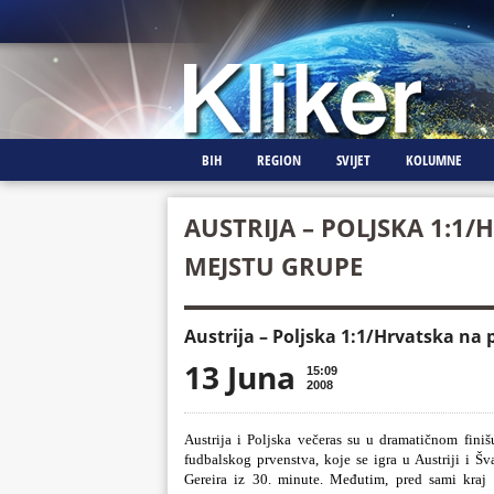
BIH
REGION
SVIJET
KOLUMNE
AUSTRIJA – POLJSKA 1:1
MEJSTU GRUPE
Austrija – Poljska 1:1/Hrvatska na
13 Juna
15:09
2008
Austrija i Poljska večeras su u dramatičnom fin
fudbalskog prvenstva, koje se igra u Austriji i Š
Gereira iz 30. minute. Međutim, pred sami kraj