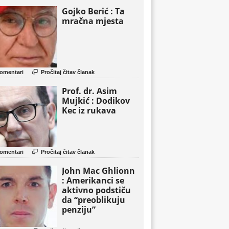
Gojko Berić : Ta
mračna mjesta

omentari
Pročitaj čitav članak
Prof. dr. Asim
Mujkić : Dodikov
Kec iz rukava

omentari
Pročitaj čitav članak
John Mac Ghlionn
: Amerikanci se
aktivno podstiču
da “preoblikuju
penziju”