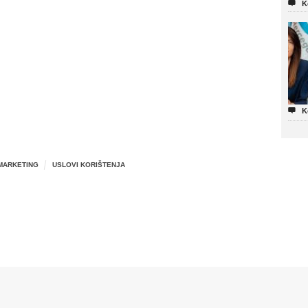

K

K
MARKETING
USLOVI KORIŠTENJA