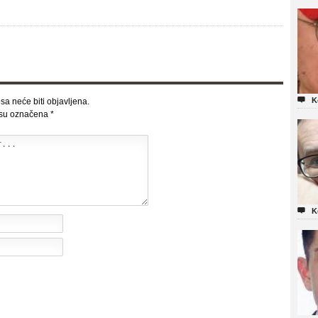

K
sa neće biti objavljena.
 su označena
*

K