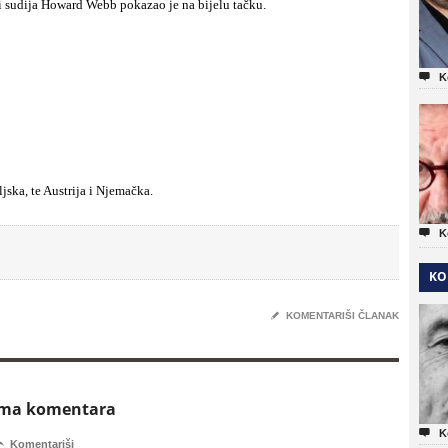
ski sudija Howard Webb pokazao je na bijelu tačku.

K
jska, te Austrija i Njemačka.

K
KO
✎
KOMENTARIŠI ČLANAK
ema komentara

K

Komentariši