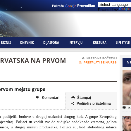
Powered by
BIZNIS
DNEVNIK
DIJASPORA
INTERVJUI
KULTURA
LIFESTYLE
/HRVATSKA NA PRVOM
⌂
NAZAD NA POČETNU
IN

PRETPLATI SE NA RSS
 prvom mejstu grupe
Komentari
Štampaj


Podijeli s prijateljima


K
išu podijelili bodove u drugoj utakmici drugog kola A grupe Evropskog
vajcarskoj. Poljaci su vodili sve do sudijske nadoknade vremena, golom
 meča, u drugoj minuti produžetka, Poljaci su, kod slobodnog udarca