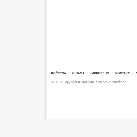
POČETNA
O NAMA
IMPRESSUM
KONTAKT
© 2013 Copyright
Kliker.info
. Sva prava zadržana.