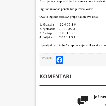
Austrijanaca, napravili faul u šesnaestercu i engle
Siguran izvođač penala bio je Ivica Vastić.
Ovako izgleda tabela A grupe nakon dva kola:
1. Hrvatska 2 2 0 0 3:1 6
2. Njemačka 2 1 0 1 3:2 3
3. Austrija 2 0 1 1 1:2 1
4. Poljska 2 0 1 1 1:3 1
U posljednjem kolu A grupe sastaju se Hrvatska i Pol
Facebook
Podijeli
KOMENTARI
Još n
