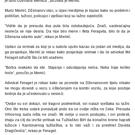
je ubio Dženana Memića“, pozvala je Memić.
Muriz Memić, Dženanov otac, u izjavi medijima je kazao kako su problem i
političari, tužioci, policajci i vještaci koji su lažno svjedočili.
”Vidite da je presuda dva puta bila oslobađajuća. Znači, saobraćajna
nesreća se nije desila. Da nije bilo mene i Ifeta Ferageta, bilo bi da je
Dženana udarilo auto”, rekao je Memić.
Upitan za snimak za koji je u subotu ujutro kazao za jedan od medija, da
ga posjeduje, Memić je rekao kako posjeduje snimak i da će advokat Ifet
Feraget odlučiti šta će biti urađeno.
”Borba svakako da ide. Stajanja i odustajanja nema. Neka traje koliko
hoće“, poručio je Memić.
Advokat Feraget je rekao kako se povrede na Dženanovom tijelu nikako
ne mogu dovesti u vezu s oštećenjem na kombi vozilu, za koje postoje
tvrdnje da je učestvovalo u nesreći.
”Ovdje su svi dokazi, svi tragovi podmetnuti, svi nalazi vještaka su lažni.
Ono što treba uvijek ponavljati jeste da se ovdje ništa ne čeka. Presuda
Vrhovnog suda ništa ne znači. Mi ovdje u ovom postupku, i ovi protesti,
imaju za cilj da izvrše pritisak na Tužilaštvo BiH da konačno krene hapsiti
tužioce i Kantonalnog tužilaštva, a to isto važi i za predmet Davida
Dragičevića”, rekao je Feraget.