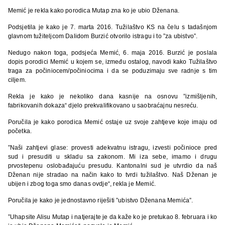
Memić je rekla kako porodica Mutap zna ko je ubio Dženana.
Podsjetila je kako je 7. marta 2016. Tužilaštvo KS na čelu s tadašnjom
glavnom tužiteljcom Dalidom Burzić otvorilo istragu i to ”za ubistvo”.
Nedugo nakon toga, podsjeća Memić, 6. maja 2016. Burzić je poslala
dopis porodici Memić u kojem se, između ostalog, navodi kako Tužilaštvo
traga za počiniocem/počiniocima i da se poduzimaju sve radnje s tim
ciljem.
Rekla je kako je nekoliko dana kasnije na osnovu ”izmišljenih,
fabrikovanih dokaza“ djelo prekvalifikovano u saobraćajnu nesreću.
Poručila je kako porodica Memić ostaje uz svoje zahtjeve koje imaju od
početka.
”Naši zahtjevi glase: provesti adekvatnu istragu, izvesti počinioce pred
sud i presuditi u skladu sa zakonom. Mi iza sebe, imamo i drugu
prvostepenu oslobađajuću presudu. Kantonalni sud je utvrdio da naš
Dženan nije stradao na način kako to tvrdi tužilaštvo. Naš Dženan je
ubijen i zbog toga smo danas ovdje“, rekla je Memić.
Poručila je kako je jednostavno riješiti ”ubistvo Dženana Memića”.
”Uhapsite Alisu Mutap i natjerajte je da kaže ko je pretukao 8. februara i ko