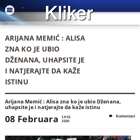
ARIJANA MEMIĆ : ALISA
ZNA KO JE UBIO
DŽENANA, UHAPSITE JE
I NATJERAJTE DA KAŽE
ISTINU
Arijana Memić : Alisa zna ko je ubio Dženana,
uhapsite je i natjerajte da kaže istinu
08 Februara
Komentari

14:51
2020