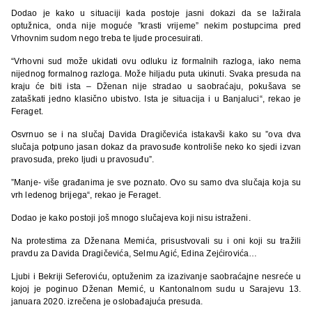
Dodao je kako u situaciji kada postoje jasni dokazi da se lažirala
optužnica, onda nije moguće ”krasti vrijeme” nekim postupcima pred
Vrhovnim sudom nego treba te ljude procesuirati.
“Vrhovni sud može ukidati ovu odluku iz formalnih razloga, iako nema
nijednog formalnog razloga. Može hiljadu puta ukinuti. Svaka presuda na
kraju će biti ista – Dženan nije stradao u saobraćaju, pokušava se
zataškati jedno klasično ubistvo. Ista je situacija i u Banjaluci“, rekao je
Feraget.
Osvrnuo se i na slučaj Davida Dragičevića istakavši kako su ”ova dva
slučaja potpuno jasan dokaz da pravosuđe kontroliše neko ko sjedi izvan
pravosuđa, preko ljudi u pravosuđu”.
”Manje- više građanima je sve poznato. Ovo su samo dva slučaja koja su
vrh ledenog brijega“, rekao je Feraget.
Dodao je kako postoji još mnogo slučajeva koji nisu istraženi.
Na protestima za Dženana Memića, prisustvovali su i oni koji su tražili
pravdu za Davida Dragičevića, Selmu Agić, Edina Zejćirovića…
Ljubi i Bekriji Seferoviću, optuženim za izazivanje saobraćajne nesreće u
kojoj je poginuo Dženan Memić, u Kantonalnom sudu u Sarajevu 13.
januara 2020. izrečena je oslobađajuća presuda.