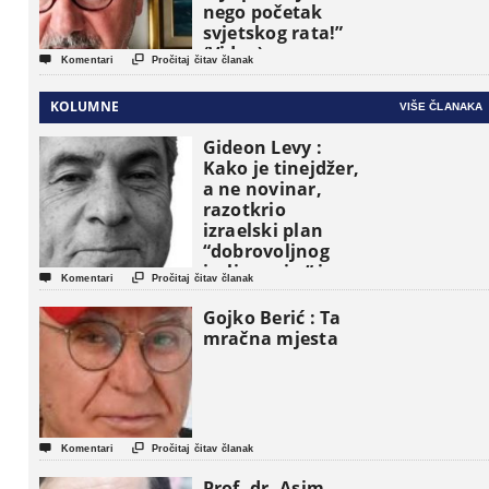
nego početak
svjetskog rata!”
(Video)


Komentari
Pročitaj čitav članak
KOLUMNE
VIŠE ČLANAKA
Gideon Levy :
Kako je tinejdžer,
a ne novinar,
razotkrio
izraelski plan
“dobrovoljnog
iseljavanja ” iz


Komentari
Pročitaj čitav članak
Gaze
Gojko Berić : Ta
mračna mjesta


Komentari
Pročitaj čitav članak
Prof. dr. Asim