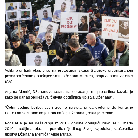
Veliki broj ljudi okupio se na protestnom skupu Sarajevu organiziranom
povodom četvrte godišnjice smrti Dženana Memića, javlja Anadolu Agency
(AA).
Arijana Memić, Dženanova sestra na obraćanju na protestima kazala je
kako se danas obilježava ”četvrta godišnjica ubistva Dženana“.
”Četiri godine borbe, četiri godine nastojanja da dođemo do konačne
istine i da saznamo ko je ubio našeg Dženana”, rekla je Memić.
Podsjetila je na dešavanja iz 2016. godine dodajući kako se 5. marta
2016. medijima obratila porodica ”jedinog živog svjedoka, saučesnika
ubistva Dženana Memića“ Alise Mutap.