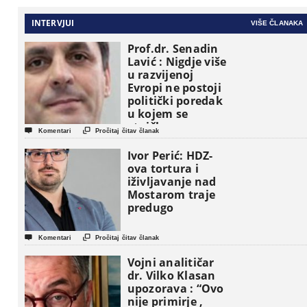
INTERVJUI
VIŠE ČLANAKA
Prof.dr. Senadin
Lavić : Nigdje više
u razvijenoj
Evropi ne postoji
politički poredak
u kojem se
etničke grupe


Komentari
Pročitaj čitav članak
pojavljuju kao
osnovne
Ivor Perić: HDZ-
političke jedinice
ova tortura i
iživljavanje nad
Mostarom traje
predugo


Komentari
Pročitaj čitav članak
Vojni analitičar
dr. Vilko Klasan
upozorava : “Ovo
nije primirje ,