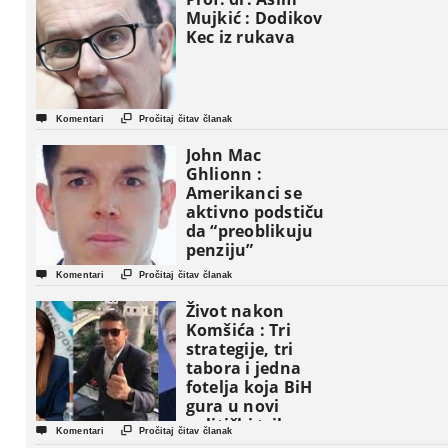
Mujkić : Dodikov
Kec iz rukava


Komentari
Pročitaj čitav članak
John Mac
Ghlionn :
Amerikanci se
aktivno podstiču
da “preoblikuju
penziju”


Komentari
Pročitaj čitav članak
Život nakon
Komšića : Tri
strategije, tri
tabora i jedna
fotelja koja BiH
gura u novi
politički triler


Komentari
Pročitaj čitav članak