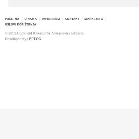
POČETNA
O NAMA
IMPRESSUM
KONTAKT
MARKETING
USLOVI KORIŠTENJA
© 2013 Copyright
Kliker.info
. Sva prava zadržana.
Developed by
LEFTOR