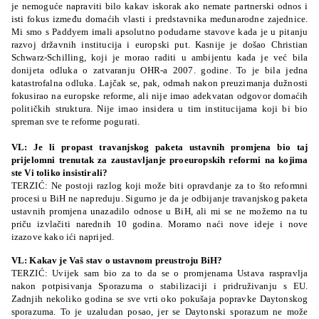
je nemoguće napraviti bilo kakav iskorak ako nemate partnerski odnos i
isti fokus između domaćih vlasti i predstavnika međunarodne zajednice.
Mi smo s Paddyem imali apsolutno podudarne stavove kada je u pitanju
razvoj državnih institucija i europski put. Kasnije je došao Christian
Schwarz-Schilling, koji je morao raditi u ambijentu kada je već bila
donijeta odluka o zatvaranju OHR-a 2007. godine. To je bila jedna
katastrofalna odluka. Lajčak se, pak, odmah nakon preuzimanja dužnosti
fokusirao na europske reforme, ali nije imao adekvatan odgovor domaćih
političkih struktura. Nije imao insidera u tim institucijama koji bi bio
spreman sve te reforme pogurati.
VL: Je li propast travanjskog paketa ustavnih promjena bio taj
prijelomni trenutak za zaustavljanje proeuropskih reformi na kojima
ste Vi toliko insistirali?
TERZIĆ: Ne postoji razlog koji može biti opravdanje za to što reformni
procesi u BiH ne napreduju. Sigurno je da je odbijanje travanjskog paketa
ustavnih promjena unazadilo odnose u BiH, ali mi se ne možemo na tu
priču izvlačiti narednih 10 godina. Moramo naći nove ideje i nove
izazove kako ići naprijed.
VL: Kakav je Vaš stav o ustavnom preustroju BiH?
TERZIĆ: Uvijek sam bio za to da se o promjenama Ustava raspravlja
nakon potpisivanja Sporazuma o stabilizaciji i pridruživanju s EU.
Zadnjih nekoliko godina se sve vrti oko pokušaja popravke Daytonskog
sporazuma. To je uzaludan posao, jer se Daytonski sporazum ne može