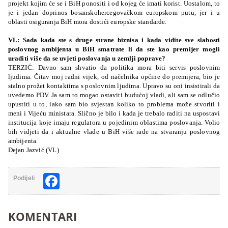
projekt kojim će se i BiH ponositi i od kojeg će imati korist. Uostalom, to
je i jedan doprinos bosanskohercegovačkom europskom putu, jer i u
oblasti osiguranja BiH mora dostići europske standarde.
VL: Sada kada ste s druge strane biznisa i kada vidite sve slabosti
poslovnog ambijenta u BiH smatrate li da ste kao premijer mogli
uraditi više da se uvjeti poslovanja u zemlji poprave?
TERZIĆ: Davno sam shvatio da politika mora biti servis poslovnim
ljudima. Čitav moj radni vijek, od načelnika općine do premijera, bio je
stalno prožet kontaktima s poslovnim ljudima. Upravo su oni insistirali da
uvedemo PDV. Ja sam to mogao ostaviti budućoj vladi, ali sam se odlučio
upustiti u to, iako sam bio svjestan koliko to problema može stvoriti i
meni i Vijeću ministara. Slično je bilo i kada je trebalo raditi na uspostavi
institucija koje imaju regulatora u pojedinim oblastima poslovanja. Volio
bih vidjeti da i aktualne vlade u BiH više rade na stvaranju poslovnog
ambijenta.
Dejan Jazvić (VL)
Facebook
Podijeli
KOMENTARI