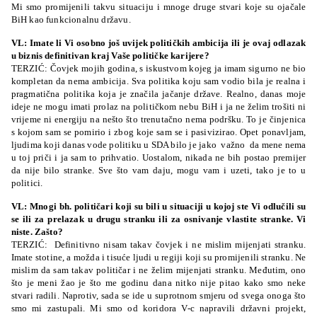
Mi smo promijenili takvu situaciju i mnoge druge stvari koje su ojačale
BiH kao funkcionalnu državu.
VL: Imate li Vi osobno još uvijek političkih ambicija ili je ovaj odlazak
u biznis definitivan kraj Vaše političke karijere?
TERZIĆ: Čovjek mojih godina, s iskustvom kojeg ja imam sigurno ne bio
kompletan da nema ambicija. Sva politika koju sam vodio bila je realna i
pragmatična politika koja je značila jačanje države. Realno, danas moje
ideje ne mogu imati prolaz na političkom nebu BiH i ja ne želim trošiti ni
vrijeme ni energiju na nešto što trenutačno nema podršku. To je činjenica
s kojom sam se pomirio i zbog koje sam se i pasivizirao. Opet ponavljam,
ljudima koji danas vode politiku u SDA bilo je jako važno da mene nema
u toj priči i ja sam to prihvatio. Uostalom, nikada ne bih postao premijer
da nije bilo stranke. Sve što vam daju, mogu vam i uzeti, tako je to u
politici.
VL: Mnogi bh. političari koji su bili u situaciji u kojoj ste Vi odlučili su
se ili za prelazak u drugu stranku ili za osnivanje vlastite stranke. Vi
niste. Zašto?
TERZIĆ: Definitivno nisam takav čovjek i ne mislim mijenjati stranku.
Imate stotine, a možda i tisuće ljudi u regiji koji su promijenili stranku. Ne
mislim da sam takav političar i ne želim mijenjati stranku. Međutim, ono
što je meni žao je što me godinu dana nitko nije pitao kako smo neke
stvari radili. Naprotiv, sada se ide u suprotnom smjeru od svega onoga što
smo mi zastupali. Mi smo od koridora V-c napravili državni projekt,