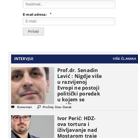
*
E-mail adresa:
INTERVJUI
VIŠE ČLANAKA
Prof.dr. Senadin
Lavić : Nigdje više
u razvijenoj
Evropi ne postoji
politički poredak
u kojem se
etničke grupe


Komentari
Pročitaj čitav članak
pojavljuju kao
osnovne
Ivor Perić: HDZ-
političke jedinice
ova tortura i
iživljavanje nad
Mostarom traje