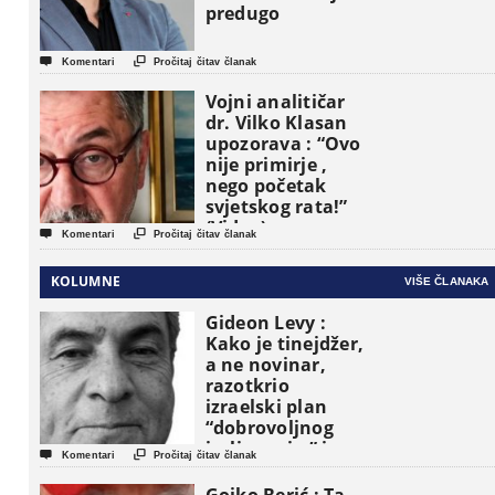
predugo


Komentari
Pročitaj čitav članak
Vojni analitičar
dr. Vilko Klasan
upozorava : “Ovo
nije primirje ,
nego početak
svjetskog rata!”
(Video)


Komentari
Pročitaj čitav članak
KOLUMNE
VIŠE ČLANAKA
Gideon Levy :
Kako je tinejdžer,
a ne novinar,
razotkrio
izraelski plan
“dobrovoljnog
iseljavanja ” iz


Komentari
Pročitaj čitav članak
Gaze