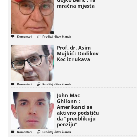
Gojko Berić : Ta
mračna mjesta


Komentari
Pročitaj čitav članak
Prof. dr. Asim
Mujkić : Dodikov
Kec iz rukava


Komentari
Pročitaj čitav članak
John Mac
Ghlionn :
Amerikanci se
aktivno podstiču
da “preoblikuju
penziju”


Komentari
Pročitaj čitav članak