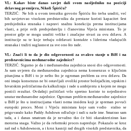
VL: Kakav biste danas savjet dali svom nasljedniku na poziciji
državnog premijera, Nikoli Špiriću?
TERZIĆ: Ne bih u ovom trenutku govorio Špiriću što treba uraditi, već
bih savjetovao visokom predstavniku da prestane koristi kapacitet šest
predsjednika stranaka i napravi snažnu konekciju prema institucijama
vlasti, a prije svih predsjedatelju i članovima Vijeća ministara. To je
prostor gdje se mogu uraditi velike i značajne stvari za ovu državu. A
institucije su te koje trebaju održavati kontakte s liderima vladajućih
stranaka i tražiti suglasnost za sve ono što rade.
VL: Znači li to da je dio odgovornosti za ovakvo stanje u BiH i na
predstavnicima međunarodne zajednice?
TERZIĆ: Sigurno je da i međunarodna zajednica snosi dio odgovornosti.
Ja sam uvjeren da međunarodna zajednica nema konsenzus o ključnim
pitanjima u BiH i to je nešto što je ogroman problem za ovu državu. Da
oni imaju konsenzus ne bi ostavljali ovoliki prostor bošnjačkim, srpskim i
hrvatskim političarima da kalkuliraju i rade u ambijentu u kojem ne mogu
postići rezultat. Ovdašnji političari vrlo spretno koriste to nejedinstvo
unutar međunarodne zajednice. Ogroman problem međunarodne zajednice
u BiH je što u institucijama vlasti nema insidera koji je spreman povući
europski proces. Meni i Vijeću ministara koje sam vodio stalno se
prigovaralo kako Paddy Ashdown odlučuje i radi u naše ime. Smatrao sam
tada, a i danas smatram da je nevažno tko će biti okarakteriziran kao
motorna snaga. Važno je da reformski proces napreduje. Pokazalo se kroz
naš rad s Ashdownom, a i kroz kasniji rad drugih visokih predstavnika, da