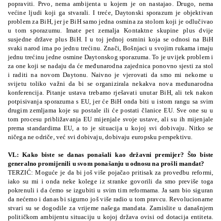
popraviti. Prvo, nema ambijenta u kojem je on nastajao. Drugo, nema
većine ljudi koji ga stvarali. I treće, Daytonski sporazum je objektivan
problem za BiH, jer je BiH samo jedna osmina za stolom koji je odlučivao
u tom sporazumu. Imate pet zemalja Kontaktne skupine plus dvije
susjedne države plus BiH. I u toj jednoj osmini koja se odnosi na BiH
svaki narod ima po jednu trećinu. Znači, Bošnjaci u svojim rukama imaju
jednu trećinu jedne osmine Daytonskog sporazuma. To je uvijek problem i
za one koji se nadaju da će međunarodna zajednica ponovno sjesti za stol
i raditi na novom Daytonu. Naivno je vjerovati da smo mi nekome u
svijetu toliko važni da bi se organizirala nekakva nova međunarodna
konferencija. Pitanje ustava trebamo rješavati unutar BiH, ali tek nakon
potpisivanja sporazuma s EU, jer će BiH onda biti u istom rangu sa svim
drugim zemljama koje su postale ili će postati članice EU. Sve one su u
tom procesu približavanja EU mijenjale svoje ustave, ali su ih mijenjale
prema standardima EU, a to je situacija u kojoj svi dobivaju. Nitko se
ničega ne odriče, već svi dobivaju, dobivaju europsku perspektivu.
VL: Kako biste se danas ponašali kao državni premijer? Što biste
generalno promijenili u svom ponašanju u odnosu na prošli mandat?
TERZIĆ: Moguće je da bi još više pojačao pritisak za provedbu reformi,
iako su mi i onda neke kolege iz stranke govorili da smo previše toga
pokrenuli i da ćemo se izgubiti u svim tim reformama. Ja sam bio siguran
da nećemo i danas bi sigurno još više radio u tom pravcu. Revolucionarne
stvari su se dogodile za vrijeme našega mandata. Zamislite u današnjem
političkom ambijentu situaciju u kojoj država ovisi od dotacija entiteta.