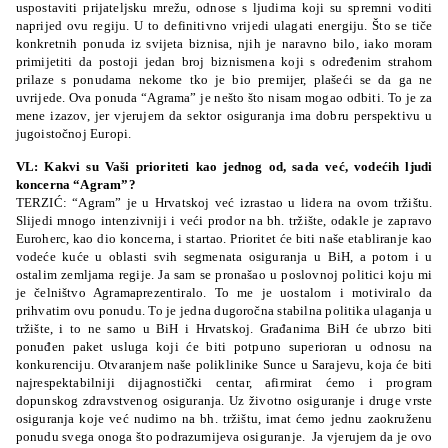
uspostaviti prijateljsku mrežu, odnose s ljudima koji su spremni voditi
naprijed ovu regiju. U to definitivno vrijedi ulagati energiju. Što se tiče
konkretnih ponuda iz svijeta biznisa, njih je naravno bilo, iako moram
primijetiti da postoji jedan broj biznismena koji s određenim strahom
prilaze s ponudama nekome tko je bio premijer, plašeći se da ga ne
uvrijede. Ova ponuda “Agrama” je nešto što nisam mogao odbiti. To je za
mene izazov, jer vjerujem da sektor osiguranja ima dobru perspektivu u
jugoistočnoj Europi.
VL: Kakvi su Vaši prioriteti kao jednog od, sada već, vodećih ljudi
koncerna “Agram”?
TERZIĆ: “Agram” je u Hrvatskoj već izrastao u lidera na ovom tržištu.
Slijedi mnogo intenzivniji i veći prodor na bh. tržište, odakle je zapravo
Euroherc, kao dio koncerna, i startao. Prioritet će biti naše etabliranje kao
vodeće kuće u oblasti svih segmenata osiguranja u BiH, a potom i u
ostalim zemljama regije. Ja sam se pronašao u poslovnoj politici koju mi
je čelništvo Agramaprezentiralo. To me je uostalom i motiviralo da
prihvatim ovu ponudu. To je jedna dugoročna stabilna politika ulaganja u
tržište, i to ne samo u BiH i Hrvatskoj. Građanima BiH će ubrzo biti
ponuđen paket usluga koji će biti potpuno superioran u odnosu na
konkurenciju. Otvaranjem naše poliklinike Sunce u Sarajevu, koja će biti
najrespektabilniji dijagnostički centar, afirmirat ćemo i program
dopunskog zdravstvenog osiguranja. Uz životno osiguranje i druge vrste
osiguranja koje već nudimo na bh. tržištu, imat ćemo jednu zaokruženu
ponudu svega onoga što podrazumijeva osiguranje. Ja vjerujem da je ovo