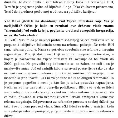
društava, te dvije banke i isto toliko leasing kuća u Hrvatskoj i BiH,
Terziću je povjerena jedna od ključnih uloga. Tako će, barem privremeno,
Terzić dati prednost poslovnoj u odnosu na političku karijeru.
VL: Kako gledate na dosadašnji rad Vijeća ministara koje Vas je
naslijedilo? Očito je kako su rezultati ove državne vlade znatno
“siromašniji”od onih koje je, poglavito u oblasti europskih integracija,
ostvarila Vaša vlada?
TERZIĆ: Mislim da je najveći problem sadašnjeg Vijeća ministara što se
potpuno i isključivo fokusiralo samo na reformu policije. Ne treba BiH
samo reforma policije. Nama su potrebne sveobuhvatne reforme u mnogim
segmentima. Postoji dokument koji se zove Europsko partnerstvo, u
kojem je naznačeno što Vijeće ministara EU očekuje od bh. vlasti do
2009. godine. Na provedbi tog dokumenta se, na žalost, ne radi i on je
manje-više mrtav. Još od zadnjih izbora su stvari postavljene tako da ako
ne možemo dogovoriti reformu policije ne možemo ići naprijed i ne
možemo se približavati EU i nema potrebe raditi na drugim reformama. To
je potpuno pogrešno i meni je žao što je takva postavka napravljena.
Način na koji se trenutačno upravlja politikom u BiH, a to je da se lideri
šest vladajućih stranaka sastaju s visokim predstavnikom i dogovaraju što
će raditi, pokazao se vrlo neproduktivnim i stvara ambijent u kome sve
reforme stagniraju. Odgovornost za reformske procese u svakoj državi, pa
tako i ovoj, mora preuzeti vlada. Stranački lideri se trebaju sastajati kada
su u pitanju ustavne promjene, jer je to nešto što ulazi u suštinu odnosa u
državi.