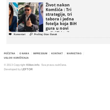
Život nakon
Komšića : Tri
strategije, tri
tabora i jedna
fotelja koja BiH
gura u novi
politički triler


Komentari
Pročitaj čitav članak
POČETNA
O NAMA
IMPRESSUM
KONTAKT
MARKETING
USLOVI KORIŠTENJA
© 2013 Copyright
Kliker.info
. Sva prava zadržana.
Developed by
LEFTOR