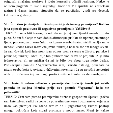
osigurali značajna sredstva i ideju koncesije učinili realnom. Netko je
odlučio pogaziti to sve i izgradnju koridora V-c spustiti na entitetsku
razinu i danas imamo situaciju da se parcijalno gradi po desetak
kilometara godišnje.
VL: Što Vam je donijela u životu pozicija državnog premijera? Koliko
je ta epizoda pozitivno ili negativno promijenila Vaš život?
TERZIĆ: Treba biti iskren, pa reći da mi je taj premijerski mandat donio
puno. S tom funkcijom sam dobio afirmaciju, priliku da upoznajem mnoge
ljude, procese, pa u konačnici i osigurao sveobuhvatnu stabilizaciju moje
ličnosti. Jedna takva izazovna javna funkcija nosi sa sobom mnoge stvari.
Ja sam čovjek koji ima pozitivan odnos prema svemu u životu, pa tako i
prema toj funkciji. Meni nije bio problem voditi sve te projekte. Nije bilo
jednostavno, ali ne mislim da mi je bilo tko zbog toga nešto dužan.
Prihvaćajući ponudu “Agrama”želio sam, između ostalog, pokazati da
nisam osoba koja je ovisna o državnim novcima i da su netočni stereotipi
o bh. političarima koji ne mogu postići nešto u životu bez državnih jasli.
VL: Jeste li nakon odlaska s premijerske funkcije imali još nekih
ponuda iz svijeta biznisa prije ove ponude “Agrama” koju ste
prihvatili?
TERZIĆ: Čim sam predao premijersku dužnost gospodinu Špiriću počeo
sam intenzivno raditi na tome da povratim one veze i poznanstva koja sam
imao kao premijer. Pouzdano tvrdim da u jugoistočnoj Europi postoji
mnogo političara koje stvari promatraju poput mene. Meni je važno