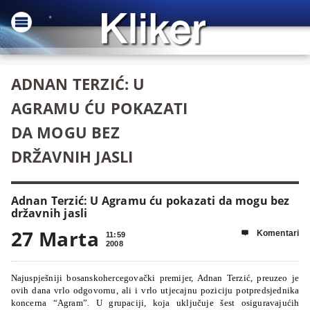
ADNAN TERZIĆ: U
AGRAMU ĆU POKAZATI
DA MOGU BEZ
DRŽAVNIH JASLI
Adnan Terzić: U Agramu ću pokazati da mogu bez
državnih jasli
27 Marta
Komentari

11:59
2008
Najuspješniji bosanskohercegovački premijer, Adnan Terzić, preuzeo je
ovih dana vrlo odgovornu, ali i vrlo utjecajnu poziciju potpredsjednika
koncerna “Agram”. U grupaciji, koja uključuje šest osiguravajućih