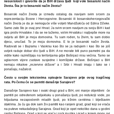
nesuvislosti i govorite da je
BiH država ljudi koji vole bosanski način
života. Šta je to bosanski način života?
Bosanski način života je između ostalog da navijam svim srcem za
reprezentaciju Bosne i Hercegovine. Bosanski ili bosanskohercegovački
način života je da je nemoguće više voljeti Mandžukića od Edina Džeke.
Samo zato što je ovaj prvi Hrvat. Ja svim srcem navijam za svoju BiH i kad
igra protiv Hrvatske. I da se ne lažemo, volim Hrvatsku i najljepše more na
svijetu ali BiH je moja domovina. Tu sam rođen, tu živim, tu sam dobio
djecu, unučad. To je moja domovina. E to je bosanski način života.
Radovati se i Bajramu i Vaskrsu kao što se ja radujem i kao što se još
uvijek raduje dobar dio ljudi u BiH. A ne morate biti puno pametni pa da
vidite kako razmišljaju na teritorijama gdje Bošnjaci nisu većina. Tamo se
uglavnom vijore zastave susjedne i komšijske države. Bošnjaci u BiH
nemaju nikakve „rezervne države“ a i Srbi i Hrvati imaju i tako se i
ponašaju, nažalost.
Često u svojim tekstovima opisujete Sarajevo prije ovog tragičnog
rata. Po čemu će se pamtiti današnje Sarajevo?
Današnje Sarajevo kao i svaki drugi grad u BiH, oni manje objektivni će
pamtiti po određenom seljakluku u ponašanju ljudi, po redukciji vode, po
hiljadama nezaposlenih mladih ljudi, po tržnim centrima i blještavim
staklima. Ja ću ga dok sam živ pamtiti kao ranjeni grad, grad koji se vraća
na puteve nekadašnjeg Sarajeva. Grad koji je opet nekoliko dana u godini
centar Balkana. Grad u koji se vraća i rock muzika i grad u kojem mogu svi