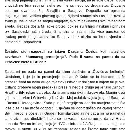
živi. Moji prijatelji su isti, ima tu svih vjera i nacija, naše troje djece i dvoje
unučadi ne bira sebi prijatelje po imenu, nego po drugarstvu. Druga je
potpuno stvar položaj Sarajlija u Sarajevu. Dogodila se ogromna
migracija stanovništva glavnog grada. Njihovi stanovi nisu ostali prazni. U
svaki je uselio neko sa svojim odgojem, svojim navikama i svojim načinom
života. Trebaće dosta Miljacke proteći dok se svi ti ljudi naviknu i prihvate
tzv. Sarajevski način života. S te strane nisam ništa više ugrožen od
svakog predratnog stanovnika Sarajeva bez obzira na ime i vjersku ili
nacionalnu pripadnost.
Žestoko ste reagovali na izjavu Dragana Čovića koji najavljuje
završetak “humanog preseljenja”. Pada li vama na pamet da sa
Grbavice idete u Grude?
Zaista mi ne pada na pamet da idem da živim u „Čovićevu teritoriju“.
Uostalom, koje je to preseljenje humano? Kako se to humano može
preseliti život na neko drugo mjesto? Ostaviti rodni grad u kojem mi je sve.
Ostaviti grobove mojih predaka i preseliti negdje drugo jer je tako „vrhovni
Hrvat“ u BiH rekao da treba. Ja imam svoja dva mikrosvijeta, Marijin dvor
gdje sam rođen i Grbavicu gdje živim. Moj ostatak svijeta je grad Sarajevo
i Bosna i Hercegovina. Kada putuješ negdje sa dobrim namjerama, ništa
loše ti se ni ne može dogoditi. Osjećam se dobrodošao na cijeloj teritoriji
BiH. I lijepo je posjetiti i Grude i Tomislavgrad ali ne pada mi na pamet da
tamo živim „po direktivi“. I ako se ne varam, spomenuo je da svi Hrvati
treba da žive na teritoriji koju je HVO oslobodio? A šta je s nama koji smo
ratovali u Armiji BiH? Mi ne trebamo izgleda da živimo tamo gdje smo