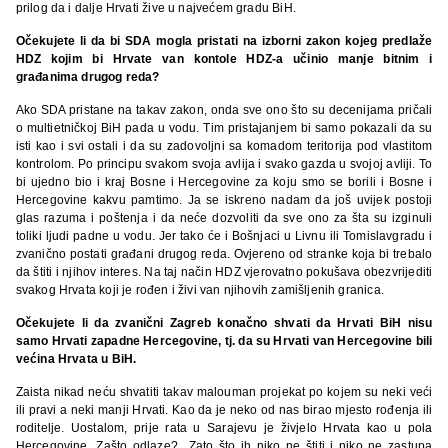
prilog da i dalje Hrvati žive u najvećem gradu BiH.
Očekujete li da bi SDA mogla pristati na izborni zakon kojeg predlaže
HDZ kojim bi Hrvate van kontole HDZ-a učinio manje bitnim i
građanima drugog reda?
Ako SDA pristane na takav zakon, onda sve ono što su decenijama pričali
o multietničkoj BiH pada u vodu. Tim pristajanjem bi samo pokazali da su
isti kao i svi ostali i da su zadovoljni sa komadom teritorija pod vlastitom
kontrolom. Po principu svakom svoja avlija i svako gazda u svojoj avliji. To
bi ujedno bio i kraj Bosne i Hercegovine za koju smo se borili i Bosne i
Hercegovine kakvu pamtimo. Ja se iskreno nadam da još uvijek postoji
glas razuma i poštenja i da neće dozvoliti da sve ono za šta su izginuli
toliki ljudi padne u vodu. Jer tako će i Bošnjaci u Livnu ili Tomislavgradu i
zvanično postati građani drugog reda. Ovjereno od stranke koja bi trebalo
da štiti i njihov interes. Na taj način HDZ vjerovatno pokušava obezvrijediti
svakog Hrvata koji je rođen i živi van njihovih zamišljenih granica.
Očekujete li da zvanični Zagreb konačno shvati da Hrvati BiH nisu
samo Hrvati zapadne Hercegovine, tj. da su Hrvati van Hercegovine bili
većina Hrvata u BiH.
Zaista nikad neću shvatiti takav malouman projekat po kojem su neki veći
ili pravi a neki manji Hrvati. Kao da je neko od nas birao mjesto rođenja ili
roditelje. Uostalom, prije rata u Sarajevu je živjelo Hrvata kao u pola
Hercegovine. Zašto odlaze? Zato što ih niko ne štiti i niko ne zastupa