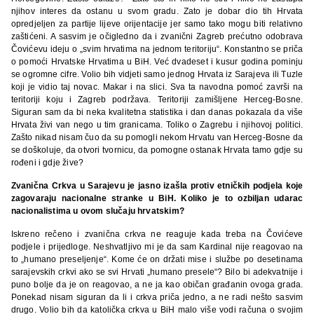
njihov interes da ostanu u svom gradu. Zato je dobar dio tih Hrvata
opredjeljen za partije lijeve orijentacije jer samo tako mogu biti relativno
zaštićeni. A sasvim je očigledno da i zvanični Zagreb prećutno odobrava
Čovićevu ideju o „svim hrvatima na jednom teritoriju“. Konstantno se priča
o pomoći Hrvatske Hrvatima u BiH. Već dvadeset i kusur godina pominju
se ogromne cifre. Volio bih vidjeti samo jednog Hrvata iz Sarajeva ili Tuzle
koji je vidio taj novac. Makar i na slici. Sva ta navodna pomoć završi na
teritoriji koju i Zagreb podržava. Teritoriji zamišljene Herceg-Bosne.
Siguran sam da bi neka kvalitetna statistika i dan danas pokazala da više
Hrvata živi van nego u tim granicama. Toliko o Zagrebu i njihovoj politici.
Zašto nikad nisam čuo da su pomogli nekom Hrvatu van Herceg-Bosne da
se doškoluje, da otvori tvornicu, da pomogne ostanak Hrvata tamo gdje su
rođeni i gdje žive?
Zvanična Crkva u Sarajevu je jasno izašla protiv etničkih podjela koje
zagovaraju nacionalne stranke u BiH. Koliko je to ozbiljan udarac
nacionalistima u ovom slučaju hrvatskim?
Iskreno rečeno i zvanična crkva ne reaguje kada treba na Čovićeve
podjele i prijedloge. Neshvatljivo mi je da sam Kardinal nije reagovao na
to „humano preseljenje“. Kome će on držati mise i službe po desetinama
sarajevskih crkvi ako se svi Hrvati „humano presele“? Bilo bi adekvatnije i
puno bolje da je on reagovao, a ne ja kao običan građanin ovoga grada.
Ponekad nisam siguran da li i crkva priča jedno, a ne radi nešto sasvim
drugo. Volio bih da katolička crkva u BiH malo više vodi računa o svojim