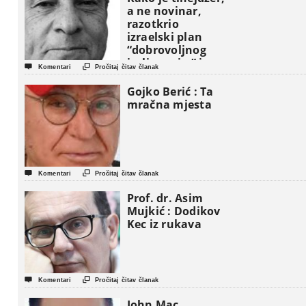
a ne novinar,
razotkrio
izraelski plan
“dobrovoljnog
iseljavanja ” iz


Komentari
Pročitaj čitav članak
Gaze
Gojko Berić : Ta
mračna mjesta


Komentari
Pročitaj čitav članak
Prof. dr. Asim
Mujkić : Dodikov
Kec iz rukava


Komentari
Pročitaj čitav članak
John Mac