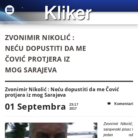
ZVONIMIR NIKOLIĆ :
NEĆU DOPUSTITI DA ME
ČOVIĆ PROTJERA IZ
MOG SARAJEVA
Zvonimir Nikolić : Neću dopustiti da me Čović
protjera iz mog Sarajeva
01 Septembra
Komentari

23:17
2017
Zvonimir Nikolić,
sarajevski pisac i
jedan od