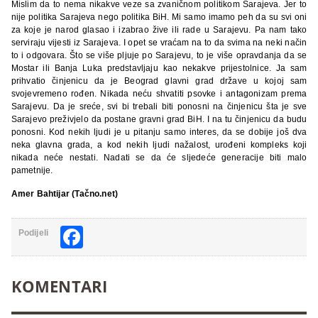
Mislim da to nema nikakve veze sa zvaničnom politikom Sarajeva. Jer to
nije politika Sarajeva nego politika BiH. Mi samo imamo peh da su svi oni
za koje je narod glasao i izabrao žive ili rade u Sarajevu. Pa nam tako
serviraju vijesti iz Sarajeva. I opet se vraćam na to da svima na neki način
to i odgovara. Što se više pljuje po Sarajevu, to je više opravdanja da se
Mostar ili Banja Luka predstavljaju kao nekakve prijestolnice. Ja sam
prihvatio činjenicu da je Beograd glavni grad države u kojoj sam
svojevremeno rođen. Nikada neću shvatiti psovke i antagonizam prema
Sarajevu. Da je sreće, svi bi trebali biti ponosni na činjenicu šta je sve
Sarajevo preživjelo da postane gravni grad BiH. I na tu činjenicu da budu
ponosni. Kod nekih ljudi je u pitanju samo interes, da se dobije još dva
neka glavna grada, a kod nekih ljudi nažalost, urođeni kompleks koji
nikada neće nestati. Nadati se da će sljedeće generacije biti malo
pametnije.
Amer Bahtijar (Tačno.net)
Facebook
Podijeli
KOMENTARI