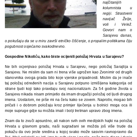
najčitanijih
kolumnista u
regiji. Strastveni
navijač Želje,
voli i Velež.
Govori nam o
Sarajevu danas,
o pokušaju da se u miru završi etničko čišćenje, o propalim politikama čiju
pogubnost osjećamo svakodnevno.
Gospodine Nikoliću, kako biste ocijenili položaj Hrvata u Sarajevu?
Ne bih ocjenjivao položaj Hrvata u Sarajevu, nego položaj Sarajlija u
Sarajevu. Ne mislim da sam ni trena više ugrožen kao Zvonimir od drugih
stanovnika ovoga grada bilo koje vjerske pripadnosti. Mislim da je inače
taj položaj određenih nacija u Sarajevu potpuno izmišljena kategorija od
strane ljudi koji tako pravdaju svoj nacionalizam. Za 54 godine života u
Sarajevu nikada nisam primjetio da imam drugačiji položaj od ljudi drugog
imena. Uostalom, ne piše mi na čelu kako se zovem. Naprotiv, mogao bih
pričati i o dobrom položaju kroz primjer liječenja u bolnici moga oca ili
moje supruge gdje su možda imali i bolji tretman upravo zbog imena.
Znam da to zvuči apsurdno, ali nakon svih ovih medijskih hajki na položaj
Hrvata u glavnom gradu, naši sugrađani se možda još više trude da
pokažu da ovo jeste sredina u kojoj svako može sasvim ravnopravno da