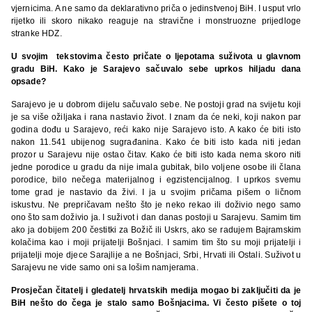
vjernicima. A ne samo da deklarativno priča o jedinstvenoj BiH. I usput vrlo
rijetko ili skoro nikako reaguje na stravične i monstruozne prijedloge
stranke HDZ.
U svojim tekstovima često pričate o ljepotama suživota u glavnom
gradu BiH. Kako je Sarajevo sačuvalo sebe uprkos hiljadu dana
opsade?
Sarajevo je u dobrom dijelu sačuvalo sebe. Ne postoji grad na svijetu koji
je sa više ožiljaka i rana nastavio život. I znam da će neki, koji nakon par
godina dođu u Sarajevo, reći kako nije Sarajevo isto. A kako će biti isto
nakon 11.541 ubijenog sugrađanina. Kako će biti isto kada niti jedan
prozor u Sarajevu nije ostao čitav. Kako će biti isto kada nema skoro niti
jedne porodice u gradu da nije imala gubitak, bilo voljene osobe ili člana
porodice, bilo nečega materijalnog i egzistencijalnog. I uprkos svemu
tome grad je nastavio da živi. I ja u svojim pričama pišem o ličnom
iskustvu. Ne prepričavam nešto što je neko rekao ili doživio nego samo
ono što sam doživio ja. I suživot i dan danas postoji u Sarajevu. Samim tim
ako ja dobijem 200 čestitki za Božič ili Uskrs, ako se radujem Bajramskim
kolačima kao i moji prijatelji Bošnjaci. I samim tim što su moji prijatelji i
prijatelji moje djece Sarajlije a ne Bošnjaci, Srbi, Hrvati ili Ostali. Suživot u
Sarajevu ne vide samo oni sa lošim namjerama.
Prosječan čitatelj i gledatelj hrvatskih medija mogao bi zaključiti da je
BiH nešto do čega je stalo samo Bošnjacima. Vi često pišete o toj