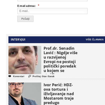
*
E-mail adresa:
INTERVJUI
VIŠE ČLANAKA
Prof.dr. Senadin
Lavić : Nigdje više
u razvijenoj
Evropi ne postoji
politički poredak
u kojem se
etničke grupe


Komentari
Pročitaj čitav članak
pojavljuju kao
osnovne
Ivor Perić: HDZ-
političke jedinice
ova tortura i
iživljavanje nad
Mostarom traje
predugo