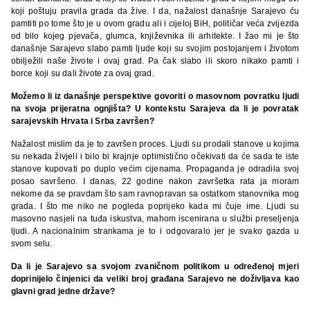
koji poštuju pravila grada da žive. I da, nažalost današnje Sarajevo ću
pamtiti po tome što je u ovom gradu ali i cijeloj BiH, političar veća zvijezda
od bilo kojeg pjevača, glumca, književnika ili arhitekte. I žao mi je što
današnje Sarajevo slabo pamti ljude koji su svojim postojanjem i životom
obilježili naše živote i ovaj grad. Pa čak slabo ili skoro nikako pamti i
borce koji su dali živote za ovaj grad.
Možemo li iz današnje perspektive govoriti o masovnom povratku ljudi
na svoja prijeratna ognjišta? U kontekstu Sarajeva da li je povratak
sarajevskih Hrvata i Srba završen?
Nažalost mislim da je to završen proces. Ljudi su prodali stanove u kojima
su nekada živjeli i bilo bi krajnje optimistično očekivati da će sada te iste
stanove kupovati po duplo većim cijenama. Propaganda je odradila svoj
posao savršeno. I danas, 22 godine nakon završetka rata ja moram
nekome da se pravdam što sam ravnopravan sa ostatkom stanovnika mog
grada. I što me niko ne pogleda poprijeko kada mi čuje ime. Ljudi su
masovno nasjeli na tuđa iskustva, mahom iscenirana u službi preseljenja
ljudi. A nacionalnim strankama je to i odgovaralo jer je svako gazda u
svom selu.
Da li je Sarajevo sa svojom zvaničnom politikom u određenoj mjeri
doprinijelo činjenici da veliki broj građana Sarajevo ne doživljava kao
glavni grad jedne države?