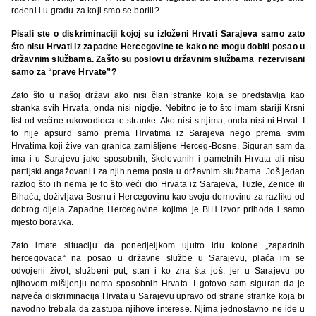
rođeni i u gradu za koji smo se borili?
Pisali ste o diskriminaciji kojoj su izloženi Hrvati Sarajeva samo zato
što nisu Hrvati iz zapadne Hercegovine te kako ne mogu dobiti posao u
državnim službama. Zašto su poslovi u državnim službama rezervisani
samo za “prave Hrvate”?
Zato što u našoj državi ako nisi član stranke koja se predstavlja kao
stranka svih Hrvata, onda nisi nigdje. Nebitno je to što imam stariji Krsni
list od većine rukovodioca te stranke. Ako nisi s njima, onda nisi ni Hrvat. I
to nije apsurd samo prema Hrvatima iz Sarajeva nego prema svim
Hrvatima koji žive van granica zamišljene Herceg-Bosne. Siguran sam da
ima i u Sarajevu jako sposobnih, školovanih i pametnih Hrvata ali nisu
partijski angažovani i za njih nema posla u državnim službama. Još jedan
razlog što ih nema je to što veći dio Hrvata iz Sarajeva, Tuzle, Zenice ili
Bihaća, doživljava Bosnu i Hercegovinu kao svoju domovinu za razliku od
dobrog dijela Zapadne Hercegovine kojima je BiH izvor prihoda i samo
mjesto boravka.
Zato imate situaciju da ponedjeljkom ujutro idu kolone „zapadnih
hercegovaca“ na posao u državne službe u Sarajevu, plaća im se
odvojeni život, službeni put, stan i ko zna šta još, jer u Sarajevu po
njihovom mišljenju nema sposobnih Hrvata. I gotovo sam siguran da je
najveća diskriminacija Hrvata u Sarajevu upravo od strane stranke koja bi
navodno trebala da zastupa njihove interese. Njima jednostavno ne ide u