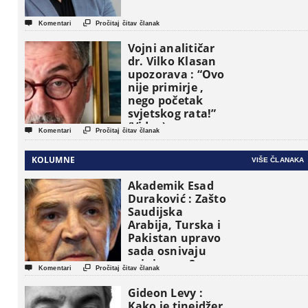


Komentari
Pročitaj čitav članak
Vojni analitičar
dr. Vilko Klasan
upozorava : “Ovo
nije primirje ,
nego početak
svjetskog rata!”
(Video)


Komentari
Pročitaj čitav članak
KOLUMNE
VIŠE ČLANAKA
Akademik Esad
Duraković : Zašto
Saudijska
Arabija, Turska i
Pakistan upravo
sada osnivaju
vojni savez?


Komentari
Pročitaj čitav članak
Gideon Levy :
Kako je tinejdžer,