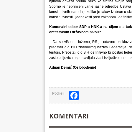
njihova obveza prema nekoliko stotina svojih bro
Sporno je neprimjenjivanje jasne odredbe Ustava
konstitutivnih naroda, ukoliko je takav izabran u 
konstitutivnosti i jednakosti pred zakonom i definiti
Kantonalni odbor SDP-a HNK-a na čijem ste čelu od
entitetskom i državnom nivou?
– Da se više ne lažemo, RS je odavno ekskluzivno
preostali dio BiH znakovitog naziva Federacija, de
teritorij. Preostali dio BiH definitivno bi postao fede
zašto bi ljevica uspostavljala vlast isključivo na to
Adnan Demić (Oslobođenje)
Facebook
Podijeli
KOMENTARI