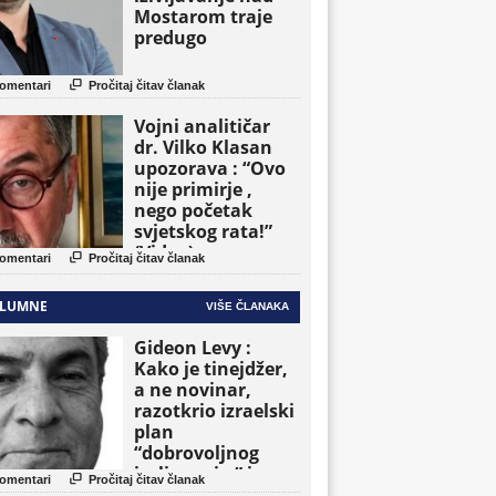
Mostarom traje
predugo

omentari
Pročitaj čitav članak
Vojni analitičar
dr. Vilko Klasan
upozorava : “Ovo
nije primirje ,
nego početak
svjetskog rata!”
(Video)

omentari
Pročitaj čitav članak
LUMNE
VIŠE ČLANAKA
Gideon Levy :
Kako je tinejdžer,
a ne novinar,
razotkrio izraelski
plan
“dobrovoljnog
iseljavanja ” iz

omentari
Pročitaj čitav članak
Gaze