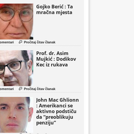
Gojko Berić : Ta
mračna mjesta

omentari
Pročitaj čitav članak
Prof. dr. Asim
Mujkić : Dodikov
Kec iz rukava

omentari
Pročitaj čitav članak
John Mac Ghlionn
: Amerikanci se
aktivno podstiču
da “preoblikuju
penziju”