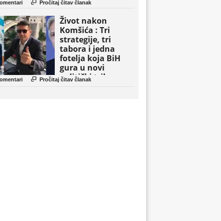

omentari
Pročitaj čitav članak
Život nakon
Komšića : Tri
strategije, tri
tabora i jedna
fotelja koja BiH
gura u novi
politički triler

omentari
Pročitaj čitav članak