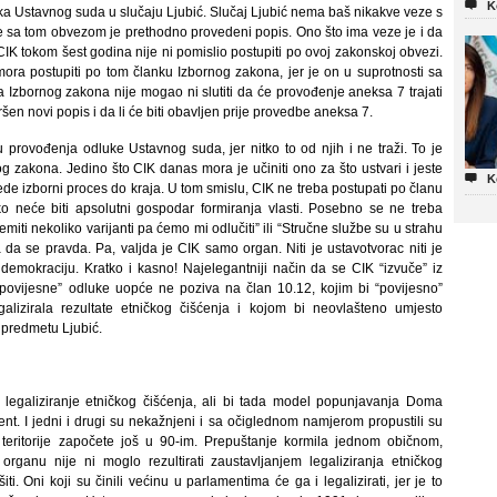

K
uka Ustavnog suda u slučaju Ljubić. Slučaj Ljubić nema baš nikakve veze s
sa tom obvezom je prethodno provedeni popis. Ono što ima veze je i da
CIK tokom šest godina nije ni pomislio postupiti po ovoj zakonskoj obvezi.
 mora postupiti po tom članku Izbornog zakona, jer je on u suprotnosti sa
Izbornog zakona nije mogao ni slutiti da će provođenje aneksa 7 trajati
ršen novi popis i da li će biti obavljen prije provedbe aneksa 7.
rovođenja odluke Ustavnog suda, jer nitko to od njih i ne traži. To je
 zakona. Jedino što CIK danas mora je učiniti ono za što ustvari i jeste

K
ede izborni proces do kraja. U tom smislu, CIK ne treba postupati po članu
tko neće biti apsolutni gospodar formiranja vlasti. Posebno se ne treba
miti nekoliko varijanti pa ćemo mi odlučiti” ili “Stručne službe su u strahu
da se pravda. Pa, valjda je CIK samo organ. Niti je ustavotvorac niti je
emokraciju. Kratko i kasno! Najelegantniji način da se CIK “izvuče” iz
povijesne” odluke uopće ne poziva na član 10.12, kojim bi “povijesno”
izirala rezultate etničkog čišćenja i kojom bi neovlašteno umjesto
predmetu Ljubić.
a legaliziranje etničkog čišćenja, ali bi tada model popunjavanja Doma
lament. I jedni i drugi su nekažnjeni i sa očiglednom namjerom propustili su
le teritorije započete još u 90-im. Prepuštanje kormila jednom običnom,
rganu nije ni moglo rezultirati zaustavljanjem legaliziranja etničkog
i. Oni koji su činili većinu u parlamentima će ga i legalizirati, jer je to