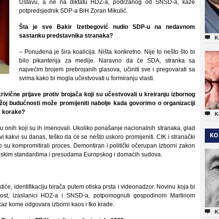
Ustavu, a ne na diktatu HDZ-a, podržanog od SNSD-a, kaže
potpredsjednik SDP-a BiH Zoran Mikulić.
Šta je sve Bakir Izetbegović nudio SDP-u na nedavnom
sastanku predstavnika stranaka?

K
– Ponuđena je šira koalicija. Ništa konkretno. Nije to nešto što bi
bilo pikanterija za medije. Naravno da će SDA, stranka sa
najvećim brojem prebrojanih glasova, učiniti sve i pregovarati sa
svima kako bi mogla učestvovati u formiranju vlasti.
rivične prijave protiv brojača koji su učestvovali u kreiranju izbornog
ližoj budućnosti može promijeniti nabolje kada govorimo o organizaciji
e korake?

K
tu onih koji su ih imenovali. Ukoliko ponašanje nacionalnih stranaka, glad
KO
i kakvi su danas, teško da će se nešto uskoro promijeniti. CIK i stranački
no su kompromitirali proces. Demontiran i politički očerupan Izborni zakon
ropskim standardima i presudama Europskog i domaćih sudova.
iće, identifikaciju birača putem otiska prsta i videonadzor. Novinu koja bi
ost, izaslanici HDZ-a i SNSD-a, potpomognuti gospodinom Martinom
okaz kome odgovara izborni kaos i tko krade.

K