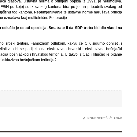
jača glasova. Ustavna norma o primjeni popisa iz 1991. je neumoljiva.
 FBiH po kojoj se iz svakog kantona bira po jedan pripadnik svakog od
skupštinu tog kantona. Neprimjenjivanje te ustavne norme narušava princip
vno označava kraj multietnične Federacije.
lučio je ostati opozicija. Smatrate li da SDP treba biti dio vlasti na
 srpski teritorij. Famoznom odlukom, kakvu će CIK sigurno donijeti, i
finitivno bi se podijelio na ekskluzivno hrvatski i ekskluzivno bošnjački
racija bošnjačkog i hrvatskog teritorija. U takvoj situaciji ključno je pitanje
m ekskluzivno bošnjačkom teritoriju?
✎
KOMENTARIŠI ČLANAK