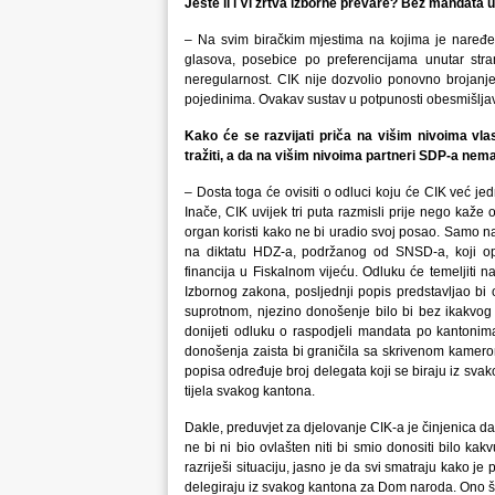
Jeste li i Vi žrtva izborne prevare? Bez mandata 
– Na svim biračkim mjestima na kojima je naređen
glasova, posebice po preferencijama unutar stra
neregularnost. CIK nije dozvolio ponovno brojanj
pojedinima. Ovakav sustav u potpunosti obesmišljava 
Kako će se razvijati priča na višim nivoima vl
tražiti, a da na višim nivoima partneri SDP-a ne
– Dosta toga će ovisiti o odluci koju će CIK već je
Inače, CIK uvijek tri puta razmisli prije nego kaže 
organ koristi kako ne bi uradio svoj posao. Samo n
na diktatu HDZ-a, podržanog od SNSD-a, koji op
financija u Fiskalnom vijeću. Odluku će temeljiti na
Izbornog zakona, posljednji popis predstavljao b
suprotnom, njezino donošenje bilo bi bez ikakvog 
donijeti odluku o raspodjeli mandata po kantonim
donošenja zaista bi graničila sa skrivenom kame
popisa određuje broj delegata koji se biraju iz svak
tijela svakog kantona.
Dakle, preduvjet za djelovanje CIK-a je činjenica d
ne bi ni bio ovlašten niti bi smio donositi bilo kak
razriješi situaciju, jasno je da svi smatraju kako je
delegiraju iz svakog kantona za Dom naroda. Ono što 