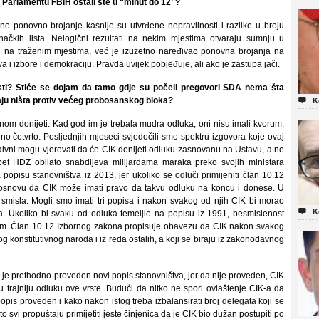
u Parlamentu FBiH ostali ste u “minut do 12”?
o ponovno brojanje kasnije su utvrđene nepravilnosti i razlike u broju
načkih lista. Nelogični rezultati na nekim mjestima otvaraju sumnju u
e na traženim mjestima, već je izuzetno naređivao ponovna brojanja na
i izbore i demokraciju. Pravda uvijek pobjeđuje, ali ako je zastupa jači.
asti? Stiče se dojam da tamo gdje su počeli pregovori SDA nema šta
maju ništa protiv većeg probosanskog bloka?

K
dnom donijeti. Kad god im je trebala mudra odluka, oni nisu imali kvorum.
ono četvrto. Posljednjih mjeseci svjedočili smo spektru izgovora koje ovaj
aivni mogu vjerovati da će CIK donijeti odluku zasnovanu na Ustavu, a ne
et HDZ obilato snabdijeva milijardama maraka preko svojih ministara
 popisu stanovništva iz 2013, jer ukoliko se odluči primijeniti član 10.12
i osnovu da CIK može imati pravo da takvu odluku na koncu i donese. U
smisla. Mogli smo imati tri popisa i nakon svakog od njih CIK bi morao

K
a. Ukoliko bi svaku od odluka temeljio na popisu iz 1991, besmislenost
rom. Član 10.12 Izbornog zakona propisuje obavezu da CIK nakon svakog
og konstitutivnog naroda i iz reda ostalih, a koji se biraju iz zakonodavnog
a je prethodno proveden novi popis stanovništva, jer da nije proveden, CIK
vu trajniju odluku ove vrste. Budući da nitko ne spori ovlaštenje CIK-a da
 popis proveden i kako nakon istog treba izbalansirati broj delegata koji se
svi propuštaju primijetiti jeste činjenica da je CIK bio dužan postupiti po