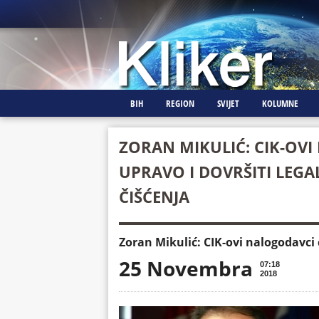
BIH
REGION
SVIJET
KOLUMNE
ZORAN MIKULIĆ: CIK-OV
UPRAVO I DOVRŠITI LEGA
ČIŠĆENJA
Zoran Mikulić: CIK-ovi nalogodavci ć
25 Novembra
07:18
2018