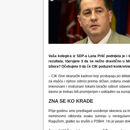
Vaša kolegica iz SDP-a Lana Prlić podnijela je i k
rezultata. Vjerujete li da se nešto drastično u b
izbora? Očekujete li da će CIK poduzeti konkretn
– CIK čine stranački kadrovi koji postupaju po dikta
za vlašću i njihov odnos prema državi, ostanu ovakv
imenovani i instruirani lokalni birački odbori odav
davno je trebao biti promijenjen i usklađen sa eu
ZNA SE KO KRADE
Prije godinu smo predlagali uvođenje skenera za list
neminovno otklonila svaku sumnju u neregularn
Ragužom, glatko su srušili u PSBiH. I to je jasan d