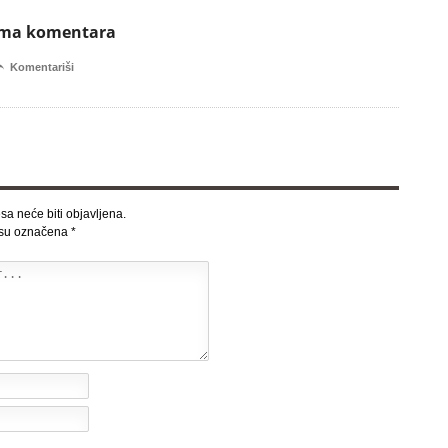
ema komentara

Komentariši
sa neće biti objavljena.
 su označena
*