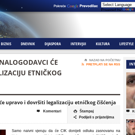
Powered by
BIZNIS
DNEVNIK
DIJASPORA
INTERVJUI
KULTURA
LIFESTYLE
I NALOGODAVCI ĆE
⌂
NAZAD NA POČETNU
IN

PRETPLATI SE NA RSS
LIZACIJU ETNIČKOG
e upravo i dovršiti legalizaciju etničkog čišćenja
Komentari
Štampaj



K
Podijeli s prijateljima

Samo naivni vjeruju da će CIK donijeti odluku zasnovanu na