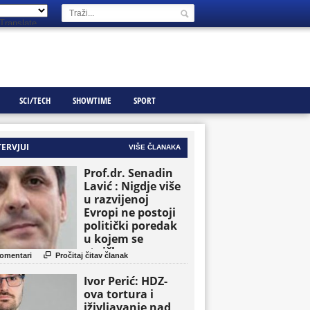
Translate
SCI/TECH
SHOWTIME
SPORT
TERVJUI
VIŠE ČLANAKA
Prof.dr. Senadin
Lavić : Nigdje više
u razvijenoj
Evropi ne postoji
politički poredak
u kojem se
etničke grupe

omentari
Pročitaj čitav članak
pojavljuju kao
osnovne političke
Ivor Perić: HDZ-
jedinice
ova tortura i
iživljavanje nad