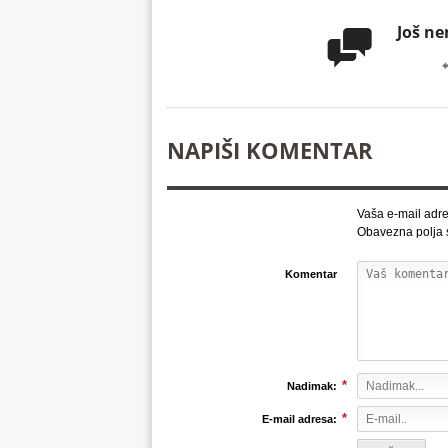
Još n

NAPIŠI KOMENTAR
Vaša e-mail adre
Obavezna polja
Komentar
*
Nadimak:
*
E-mail adresa: