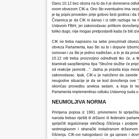
članu 10.12 bez obzira na to da li je donesena odl
ovom obvezom CIK-a. Ono što eventualno ima veze 
je taj popis proveden prije gotovo šest godina i da 
Činjenica je da CIK ni danas i iz istih razloga ne
Ustavom FBiH, jer zakonodavac prilikom donošenja 
toliko dugo, nije mogao pretpostaviti kada će biti izv
CIK ne treba naprasno na sebe preuzimati obvezu p
obveza Parlamenta, kao što su to i dopune Izbornog
osnovan i za što je jedino nadležan, a to je da prov
10.12 niti treba proizvoljno određivati tko će, a 
blamirati saopštenjima tipa “Stručne službe će pripre
od reakcije javnosti…”. Jadna je pravda koja mora 
zakonodavac. Ipak, CIK-u je naloženo da zavede d
neugodne situacije je da se kod donošenja ove “
okončao provedbu aneksa sedam, a koja bi legal
Parlamenta implementirao odluku Ustavnog suda u 
NEUMOLJIVA NORMA
Primjena popisa iz 1991. privremeno bi spriječil
naroda trebao riješiti ili državni ili federalni par
spriječiti legaliziranje etničkog čišćenja i podje
sedmoglavom i stranački instaliranom državnom o
čišćenja. CIK-ovi nalogodavci će ga upravo i dovršit