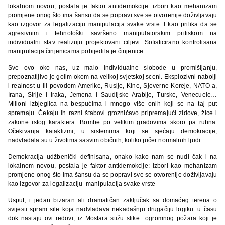
lokalnom novou, postala je faktor antidemokcije: izbori kao mehanizam
promjene onog što ima šansu da se popravi sve se otvorenije doživljavaju
kao izgovor za legalizaciju manipulacija svake vrste. I kao prilika da se
agresivnim i tehnološki savršeno manipulatorskim pritiskom na
individualni stav realizuju projektovani ciljevi. Sofisticirano kontrolisana
manipulacija činjenicama pobijedila je činjenice.
Sve ovo oko nas, uz malo individualne slobode u promišljanju,
prepoznatljivo je golim okom na velikoj svjetskoj sceni. Eksplozivni nabolji
i realnost u ili povodom Amerike, Rusije, Kine, Sjeverne Koreje, NATO-a,
Irana, Sirije i Iraka, Jemena i Saudijske Arabije, Turske, Venecuele…
Milioni izbjeglica na bespućima i mnogo više onih koji se na taj put
spremaju. Čekaju ih razni štabovi grozničavo pripremajući zidove, žice i
zakone istog karaktera. Bombe po velikim gradovima skoro pa rutina.
Očekivanja kataklizmi, u sistemima koji se sjećaju demokracije,
nadvladala su u životima sasvim običnih, koliko jučer normalnih ljudi.
Demokracija udžbenički definisana, onako kako nam se nudi čak i na
lokalnom novou, postala je faktor antidemokcije: izbori kao mehanizam
promjene onog što ima šansu da se popravi sve se otvorenije doživljavaju
kao izgovor za legalizaciju manipulacija svake vrste
Usput, i jedan bizaran ali dramatičan zaključak sa domaćeg terena o
svijesti spram sile koja nadvladava nekadašnju drugačiju logiku: u času
dok nastaju ovi redovi, iz Mostara stižu slike ogromnog požara koji je