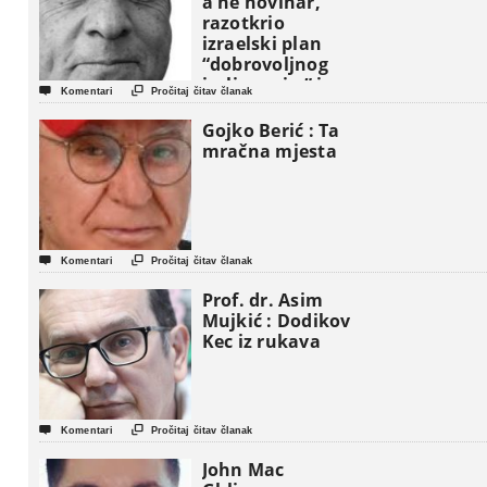
a ne novinar,
razotkrio
izraelski plan
“dobrovoljnog
iseljavanja ” iz


Komentari
Pročitaj čitav članak
Gaze
Gojko Berić : Ta
mračna mjesta


Komentari
Pročitaj čitav članak
Prof. dr. Asim
Mujkić : Dodikov
Kec iz rukava


Komentari
Pročitaj čitav članak
John Mac