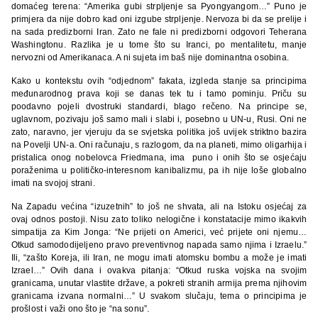
domaćeg terena: “Amerika gubi strpljenje sa Pyongyangom…” Puno je
primjera da nije dobro kad oni izgube strpljenje. Nervoza bi da se prelije i
na sada predizborni Iran. Zato ne fale ni predizborni odgovori Teherana
Washingtonu. Razlika je u tome što su Iranci, po mentalitetu, manje
nervozni od Amerikanaca. A ni sujeta im baš nije dominantna osobina.
Kako u kontekstu ovih “odjednom” fakata, izgleda stanje sa principima
međunarodnog prava koji se danas tek tu i tamo pominju. Priču su
poodavno pojeli dvostruki standardi, blago rečeno. Na principe se,
uglavnom, pozivaju još samo mali i slabi i, posebno u UN-u, Rusi. Oni ne
zato, naravno, jer vjeruju da se svjetska politika još uvijek striktno bazira
na Povelji UN-a. Oni računaju, s razlogom, da na planeti, mimo oligarhija i
pristalica onog nobelovca Friedmana, ima puno i onih što se osjećaju
poraženima u političko-interesnom kanibalizmu, pa ih nije loše globalno
imati na svojoj strani.
Na Zapadu većina “izuzetnih” to još ne shvata, ali na Istoku osjećaj za
ovaj odnos postoji. Nisu zato toliko nelogične i konstatacije mimo ikakvih
simpatija za Kim Jonga: “Ne prijeti on Americi, već prijete oni njemu…
Otkud samododijeljeno pravo preventivnog napada samo njima i Izraelu.”
Ili, “zašto Koreja, ili Iran, ne mogu imati atomsku bombu a može je imati
Izrael…” Ovih dana i ovakva pitanja: “Otkud ruska vojska na svojim
granicama, unutar vlastite države, a pokreti stranih armija prema njihovim
granicama izvana normalni…” U svakom slučaju, tema o principima je
prošlost i važi ono što je “na sonu”.