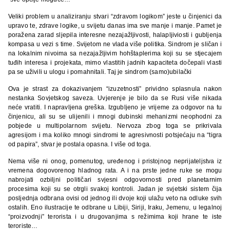
Veliki problem u analiziranju stvari “zdravom logikom” jeste u činjenici da
upravo te, zdrave logike, u svijetu danas ima sve manje i manje. Pamet je
poražena zarad sljepila interesne nezajažljivosti, halapljiviosti i gubljenja
kompasa u vezi s time. Svijetom ne vlada više politika. Sindrom je sličan i
na lokalnim nivoima sa nezajažljivim hohštaplerima koji su se stjecajem
tuđih interesa i projekata, mimo vlastitih jadnih kapaciteta dočepali vlasti
pa se uživili u ulogu i pomahnitali. Taj je sindrom (samo)ubilački
Ova je strast za dokazivanjem “izuzetnosti” prividno splasnula nakon
nestanka Sovjetskog saveza. Uvjerenje je bilo da se Rusi više nikada
neće vratiti. I napravljena greška. Izgubljeno je vrijeme za odgovor na tu
činjenicu, ali su se ulijenili i mnogi dubinski mehanizmi neophodni za
pobjede u multipolarnom svijetu. Nervoza zbog toga se prikrivala
agresijom i ma koliko mnogi sindromi te agresivnosti potsjećaju na “tigra
od papira”, stvar je postala opasna. I više od toga.
Nema više ni onog, pomenutog, uređenog i pristojnog neprijateljstva iz
vremena dogovorenog hladnog rata. A i na prste jedne ruke se mogu
nabrojati ozbiljni političari svjesni odgovornosti pred planetarnim
procesima koji su se otrgli svakoj kontroli. Jadan je svjetski sistem čija
posljednja odbrana ovisi od jednog ili dvoje koji ulažu veto na odluke svih
ostalih. Eno ilustracije te odbrane u Libiji, Siriji, Iraku, Jemenu, u legalnoj
“proizvodnji” terorista i u drugovanjima s režimima koji hrane te iste
teroriste…