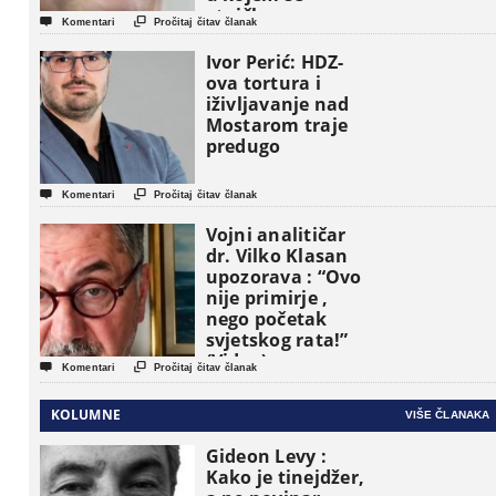
etničke grupe


Komentari
Pročitaj čitav članak
pojavljuju kao
osnovne
Ivor Perić: HDZ-
političke jedinice
ova tortura i
iživljavanje nad
Mostarom traje
predugo


Komentari
Pročitaj čitav članak
Vojni analitičar
dr. Vilko Klasan
upozorava : “Ovo
nije primirje ,
nego početak
svjetskog rata!”
(Video)


Komentari
Pročitaj čitav članak
KOLUMNE
VIŠE ČLANAKA
Gideon Levy :
Kako je tinejdžer,