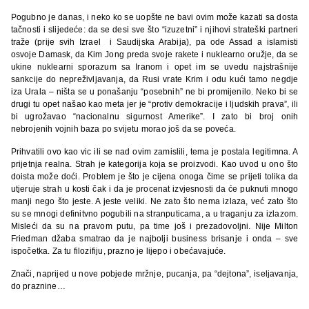
Pogubno je danas, i neko ko se uopšte ne bavi ovim može kazati sa dosta
tačnosti i slijedeće: da se desi sve što “izuzetni” i njihovi strateški partneri
traže (prije svih Izrael i Saudijska Arabija), pa ode Assad a islamisti
osvoje Damask, da Kim Jong preda svoje rakete i nuklearno oružje, da se
ukine nuklearni sporazum sa Iranom i opet im se uvedu najstrašnije
sankcije do nepreživljavanja, da Rusi vrate Krim i odu kući tamo negdje
iza Urala – ništa se u ponašanju “posebnih” ne bi promijenilo. Neko bi se
drugi tu opet našao kao meta jer je “protiv demokracije i ljudskih prava”, ili
bi ugrožavao “nacionalnu sigurnost Amerike”. I zato bi broj onih
nebrojenih vojnih baza po svijetu morao još da se poveća.
Prihvatili ovo kao vic ili se nad ovim zamislili, tema je postala legitimna. A
prijetnja realna. Strah je kategorija koja se proizvodi. Kao uvod u ono što
doista može doći. Problem je što je cijena onoga čime se prijeti tolika da
utjeruje strah u kosti čak i da je procenat izvjesnosti da će puknuti mnogo
manji nego što jeste. A jeste veliki. Ne zato što nema izlaza, već zato što
su se mnogi definitvno pogubili na stranputicama, a u traganju za izlazom.
Misleći da su na pravom putu, pa time još i prezadovoljni. Nije Milton
Friedman džaba smatrao da je najbolji business brisanje i onda – sve
ispočetka. Za tu filozifiju, prazno je lijepo i obećavajuće.
Znači, naprijed u nove pobjede mržnje, pucanja, pa “dejtona”, iseljavanja,
do praznine…