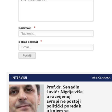
*
Nadimak:
*
E-mail adresa:
INTERVJUI
VIŠE ČLANAKA
Prof.dr. Senadin
Lavić : Nigdje više
u razvijenoj
Evropi ne postoji
politički poredak
u kojem se