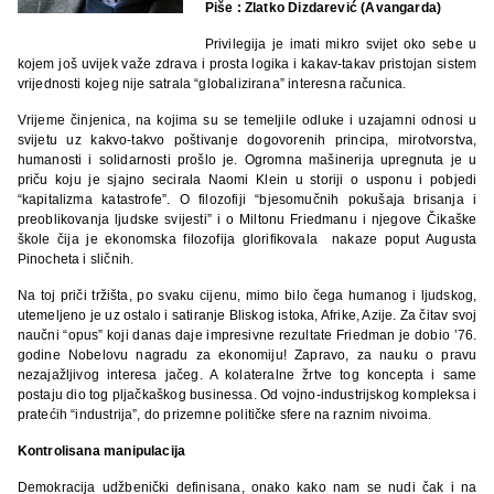
Piše : Zlatko Dizdarević (Avangarda)
Privilegija je imati mikro svijet oko sebe u
kojem još uvijek važe zdrava i prosta logika i kakav-takav pristojan sistem
vrijednosti kojeg nije satrala “globalizirana” interesna računica.
Vrijeme činjenica, na kojima su se temeljile odluke i uzajamni odnosi u
svijetu uz kakvo-takvo poštivanje dogovorenih principa, mirotvorstva,
humanosti i solidarnosti prošlo je. Ogromna mašinerija upregnuta je u
priču koju je sjajno secirala Naomi Klein u storiji o usponu i pobjedi
“kapitalizma katastrofe”. O filozofiji “bjesomučnih pokušaja brisanja i
preoblikovanja ljudske svijesti” i o Miltonu Friedmanu i njegove Čikaške
škole čija je ekonomska filozofija glorifikovala nakaze poput Augusta
Pinocheta i sličnih.
Na toj priči tržišta, po svaku cijenu, mimo bilo čega humanog i ljudskog,
utemeljeno je uz ostalo i satiranje Bliskog istoka, Afrike, Azije. Za čitav svoj
naučni “opus” koji danas daje impresivne rezultate Friedman je dobio ’76.
godine Nobelovu nagradu za ekonomiju! Zapravo, za nauku o pravu
nezajažljivog interesa jačeg. A kolateralne žrtve tog koncepta i same
postaju dio tog pljačkaškog businessa. Od vojno-industrijskog kompleksa i
pratećih “industrija”, do prizemne političke sfere na raznim nivoima.
Kontrolisana manipulacija
Demokracija udžbenički definisana, onako kako nam se nudi čak i na