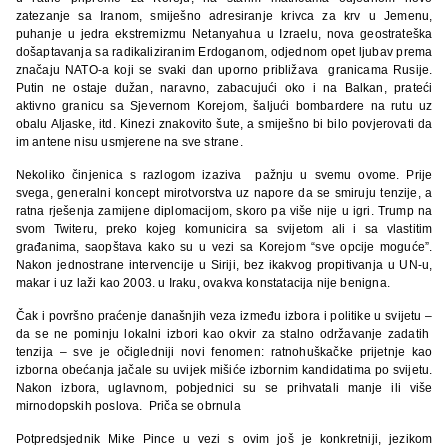
zatezanje sa Iranom, smiješno adresiranje krivca za krv u Jemenu,
puhanje u jedra ekstremizmu Netanyahua u Izraelu, nova geostrateška
došaptavanja sa radikaliziranim Erdoganom, odjednom opet ljubav prema
značaju NATO-a koji se svaki dan uporno približava granicama Rusije.
Putin ne ostaje dužan, naravno, zabacujući oko i na Balkan, prateći
aktivno granicu sa Sjevernom Korejom, šaljući bombardere na rutu uz
obalu Aljaske, itd. Kinezi znakovito šute, a smiješno bi bilo povjerovati da
im antene nisu usmjerene na sve strane.
Nekoliko činjenica s razlogom izaziva pažnju u svemu ovome. Prije
svega, generalni koncept mirotvorstva uz napore da se smiruju tenzije, a
ratna rješenja zamijene diplomacijom, skoro pa više nije u igri. Trump na
svom Twiteru, preko kojeg komunicira sa svijetom ali i sa vlastitim
građanima, saopštava kako su u vezi sa Korejom “sve opcije moguće”.
Nakon jednostrane intervencije u Siriji, bez ikakvog propitivanja u UN-u,
makar i uz laži kao 2003. u Iraku, ovakva konstatacija nije benigna.
Čak i površno praćenje današnjih veza između izbora i politike u svijetu –
da se ne pominju lokalni izbori kao okvir za stalno održavanje zadatih
tenzija – sve je očigledniji novi fenomen: ratnohuškačke prijetnje kao
izborna obećanja jačale su uvijek mišiće izbornim kandidatima po svijetu.
Nakon izbora, uglavnom, pobjednici su se prihvatali manje ili više
mirnodopskih poslova. Priča se obrnula
Potpredsjednik Mike Pince u vezi s ovim još je konkretniji, jezikom