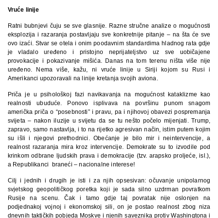
Vruće linije
Ratni bubnjevi čuju se sve glasnije. Razne stručne analize o mogućnosti
eksplozija i razaranja postavljaju sve konkretnije pitanje – na šta će sve
ovo izaći. Stvar se otela i onim poodavnim standardima hladnog rata gdje
je vladalo uređeno i pristojno neprijateljstvo uz sve uobičajene
provokacije i pokazivanje mišića. Danas na tom terenu ništa više nije
uređeno. Nema više, kažu, ni vruće linije u Siriji kojom su Rusi i
Amerikanci upozoravali na linije kretanja svojih aviona.
Priča je u psihološkoj fazi navikavanja na mogućnost kataklizme kao
realnosti ubuduće. Ponovo isplivava na površinu punom snagom
američka priča o “posebnosti” i pravu, pa i njihovoj obavezi pospremanja
svijeta – nakon iluzije u svijetu da se tu nešto počelo mijenjati. Trump,
zapravo, samo nastavlja, i to na rijetko agresivan način, istim putem kojim
su išli i njegovi prethodnici. Obećanje je bilo mir i neintervencije, a
realnost razaranja mira kroz intervencije. Demokrate su to izvodile pod
krinkom odbrane ljudskih prava i demokracije (tzv. arapsko proljeće, isl.),
a Republikanci braneći – nacionalne interese!
Cilj i jednih i drugih je isti i za njih opsesivan: očuvanje unipolarnog
svjetskog geopolitičkog poretka koji je sada silno uzdrman povratkom
Rusije na scenu. Čak i tamo gdje taj povratak nije oslonjen na
podjednakoj vojnoj i ekonomskoj sili, on je postao realnost zbog niza
dnevnih taktičkih pobjeda Moskve i njenih saveznika protiv Washingtona i