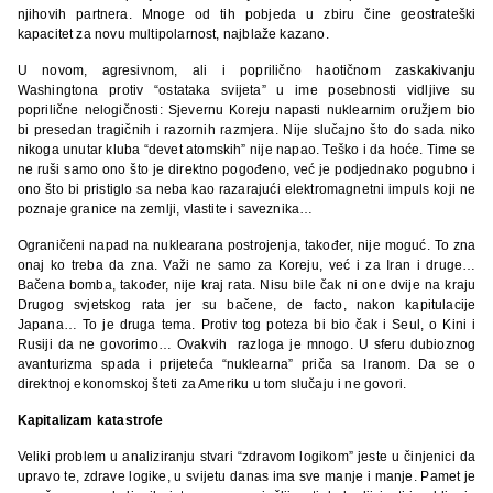
njihovih partnera. Mnoge od tih pobjeda u zbiru čine geostrateški
kapacitet za novu multipolarnost, najblaže kazano.
U novom, agresivnom, ali i poprilično haotičnom zaskakivanju
Washingtona protiv “ostataka svijeta” u ime posebnosti vidljive su
poprilične nelogičnosti: Sjevernu Koreju napasti nuklearnim oružjem bio
bi presedan tragičnih i razornih razmjera. Nije slučajno što do sada niko
nikoga unutar kluba “devet atomskih” nije napao. Teško i da hoće. Time se
ne ruši samo ono što je direktno pogođeno, već je podjednako pogubno i
ono što bi pristiglo sa neba kao razarajući elektromagnetni impuls koji ne
poznaje granice na zemlji, vlastite i saveznika…
Ograničeni napad na nuklearana postrojenja, također, nije moguć. To zna
onaj ko treba da zna. Važi ne samo za Koreju, već i za Iran i druge…
Bačena bomba, također, nije kraj rata. Nisu bile čak ni one dvije na kraju
Drugog svjetskog rata jer su bačene, de facto, nakon kapitulacije
Japana… To je druga tema. Protiv tog poteza bi bio čak i Seul, o Kini i
Rusiji da ne govorimo… Ovakvih razloga je mnogo. U sferu dubioznog
avanturizma spada i prijeteća “nuklearna” priča sa Iranom. Da se o
direktnoj ekonomskoj šteti za Ameriku u tom slučaju i ne govori.
Kapitalizam katastrofe
Veliki problem u analiziranju stvari “zdravom logikom” jeste u činjenici da
upravo te, zdrave logike, u svijetu danas ima sve manje i manje. Pamet je