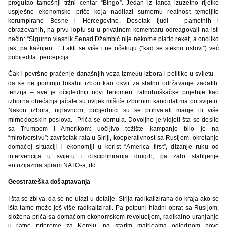
progutao tamošnji tržni centar “Bingo”. Jedan iz lanca izuzetno rijetke
uspješne ekonomske priče koja nadilazi sumornu realnost temeljito
korumpirane Bosne i Hercegovine. Desetak ljudi – pametnih i
obrazovanih, na prvu loptu su u privatnom komentaru odreagovali na isti
način: “Sigurno vlasnik Senad Džambić nije nekome platio reket, a onoliko
jak, pa kažnjen…” Fakti se više i ne očekuju (“kad se steknu uslovi”) već
pobijedila percepcija.
Čak i površno praćenje današnjih veza između izbora i politike u svijetu –
da se ne pominju lokalni izbori kao okvir za stalno održavanje zadatih
tenzija – sve je očigledniji novi fenomen: ratnohuškačke prijetnje kao
izborna obećanja jačale su uvijek mišiće izbornim kandidatima po svijetu.
Nakon izbora, uglavnom, pobjednici su se prihvatali manje ili više
mirnodopskih poslova. Priča se obrnula. Dovoljno je vidjeti šta se desilo
sa Trumpom i Amerikom: uočljivo težište kampanje bilo je na
“mirotvorstvu”: završetak rata u Siriji, kooperativnost sa Rusijom, okretanje
domaćoj situaciji i ekonomiji u korist “America first”, dizanje ruku od
intervencija u svijetu i discipliniranja drugih, pa zato slabljenje
entuzijazma spram NATO-a, itd.
Geostrateška došaptavanja
I šta se zbiva, da se ne ulazi u detalje. Sirija radikalizirana do kraja ako se
išta tamo može još više radikalizirati. Pa potpuni hladni obrat sa Rusijom,
složena priča sa domaćom ekonomskom revolucijom, radikalno uranjanje
u ratne pripreme za Koreju, na starim matricama odjednom novo