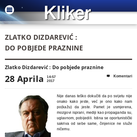
ZLATKO DIZDAREVIĆ :
DO POBJEDE PRAZNINE
Zlatko Dizdarević : Do pobjede praznine
28 Aprila
Komentari

14:57
2017
Nije danas teško dokučiti da po svijetu nije
onako kako jeste, već je ono kako nam
po(kažu) da jeste. Pamet je usmjerena,
mozgovi isprani, mediji kao propaganda su,
uglavnom, pobijedili. Istina se oportunistički
sakriva od sebe same, činjenice ne služe
ničemu.