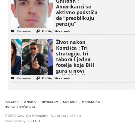
Ghlionn :
Amerikanci se
aktivno podstiču
da “preoblikuju
penziju”


Komentari
Pročitaj čitav članak
Život nakon
Komšića : Tri
strategije, tri
tabora i jedna
fotelja koja BiH
gura u novi
politički triler


Komentari
Pročitaj čitav članak
POČETNA
O NAMA
IMPRESSUM
KONTAKT
MARKETING
USLOVI KORIŠTENJA
© 2013 Copyright
Kliker.info
. Sva prava zadržana.
Developed by
LEFTOR