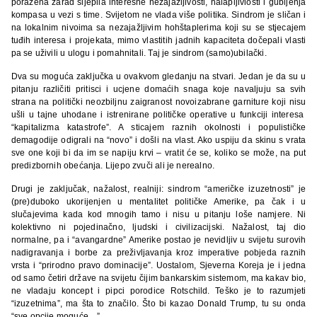
poražena zarad sljepila interesne nezajažljivosti, halapljiviosti i gubljenja
kompasa u vezi s time. Svijetom ne vlada više politika. Sindrom je sličan i
na lokalnim nivoima sa nezajažljivim hohštaplerima koji su se stjecajem
tuđih interesa i projekata, mimo vlastitih jadnih kapaciteta dočepali vlasti
pa se uživili u ulogu i pomahnitali. Taj je sindrom (samo)ubilački.
Dva su moguća zaključka u ovakvom gledanju na stvari. Jedan je da su u
pitanju različiti pritisci i ucjene domaćih snaga koje navaljuju sa svih
strana na politički neozbiljnu zaigranost novoizabrane garniture koji nisu
ušli u tajne uhodane i istrenirane političke operative u funkciji interesa
“kapitalizma katastrofe”. A sticajem raznih okolnosti i populističke
demagodije odigrali na “novo” i došli na vlast. Ako uspiju da skinu s vrata
sve one koji bi da im se napiju krvi – vratit će se, koliko se može, na put
predizbornih obećanja. Lijepo zvuči ali je nerealno.
Drugi je zaključak, nažalost, realniji: sindrom “američke izuzetnosti” je
(pre)duboko ukorijenjen u mentalitet političke Amerike, pa čak i u
slučajevima kada kod mnogih tamo i nisu u pitanju loše namjere. Ni
kolektivno ni pojedinačno, ljudski i civilizacijski. Nažalost, taj dio
normalne, pa i “avangardne” Amerike postao je nevidljiv u svijetu surovih
nadigravanja i borbe za preživljavanja kroz imperative pobjeda raznih
vrsta i “prirodno pravo dominacije”. Uostalom, Sjeverna Koreja je i jedna
od samo četiri države na svijetu čijim bankarskim sistemom, ma kakav bio,
ne vladaju koncept i pipci porodice Rotschild. Teško je to razumjeti
“izuzetnima”, ma šta to značilo. Što bi kazao Donald Trump, tu su onda
“sve opcije moguće…”