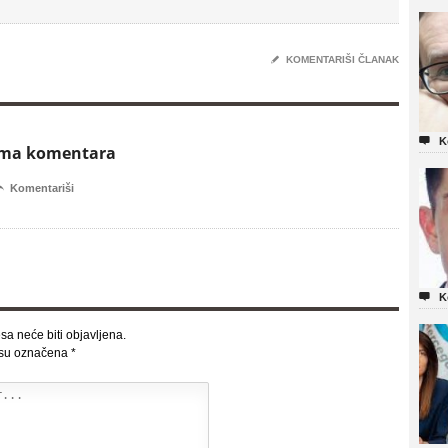
✎
KOMENTARIŠI ČLANAK

K
ema komentara

Komentariši

K
sa neće biti objavljena.
 su označena
*