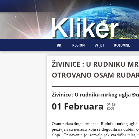
BIH
REGION
SVIJET
KOLUMNE
ŽIVINICE : U RUDNIKU M
OTROVANO OSAM RUDA
Živinice : U rudniku mrkog uglja 
01 Februara
04:19
2008
Osam rudara druge smjene u Rudniku mrkog uglja 
preživjeli su nesreću koja se dogodila na dubini
sloja.
Orušavanje je izazvalo jak vazdušni talas, 