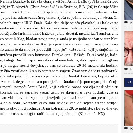
 Nermin Duraković (28) iz Gornje Višće i Asmir Bašić (37) iz Šahića kod
49) iz Tupkovića, Elvin Smajić (38) iz Živinica, E.B. (26) iz Gornje Višće
ćno liječenje.Enes Trumić
, koji se u momentu obrušavanja nalazio metar-
io je prvi na udaru vazdušnog talasa. Sjeća se jedino detonacije i vjetra. On
alne hirurgije UKC Tuzla. Kaže da i dalje osje
ća glavobolju i bolove po

K
esebič
nu požrtvovanost. Iako su se i sami našli na udaru snažnog vjetra,
podru
čja.Rudar Emin Jahić kaže da je bio desetak metara iza Trumića, a na
vo osjetili blag, hladan povjetarac, a onda je uslijedio snažan vjetar.
Nisu
nu, jer ne može da diše. Kad je vjetar snažno zapuhao, nismo imali više
što znam je da smo se probudili napolju", kaže Jahić
, koji je smješten na
rumić
em pronašli smo komorate Durakovi
ća i Bašića. Duraković
je, kaže,
ne, kolegi Bašiću uspio reć
i da se okrene le
đima, da spriječi udar ugljen-
 da je mogao nositi
č
ovjeka. Ja sam se skolutao 20-30 metara niz hodnik.

K
am č
uo ventilator i krenuo sam u tom smjeru. Znao sam da je tu nadzornik,
a je neko poginuo", ispri
čao je Duraković.
Desetak komorata, koji su bili u
 izvuku kolege. Iako i sam povrije
đen, Duraković
je pomogao pri nošenju
KO
mu morali pomoći.Asmir Bašić
, koji rudarski posao obavlja posljednje tri
kon što mu je zapuhao vjetar uspio je skrenuti u neki hodnik, gdje se
 sam vidio crveno svjetlo, to je svjetlo palioca i krenuo sam prema njemu.
ba na suhom. Ne znam kako sam se dovukao do svježe zra
čne struje",
eno iz otkopnog hodnika 16 na koti minus 29, to radilište, s kojeg dnevno
vodni proces na drugim radilištima nije prekidan. (Kliker.info-NN)

K