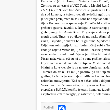
Emin Jahić (23) iz Gornjih Živinica, Enes Trumić,
Živinica su smješteni u UKC Tuzla, a Mevlid Resić (
i S.N. (32) iz Nukić
a kod Živinica su pušteni na ku
dva od komore, iz koje su trebali izvla
čiti ugalj, b
je tek juč
e premješten iz šok-sobe na Odjel abdomin
tijelu.Komorati su u spasavanju Trumića iskazali n
prašine i gasova, izvukli su kolegu iz zatrovanog 
grabuljaru je bio Asmir Bašić. Prisjeć
aju se da su pr
mogli disati.
"Enes je povikao da mu raskop
č
am luk
zraka, uslijedio je snažan bol u grudima. Sljede
će 
Odjel torakohirurgije.
U istoj bolesničkoj sobi s T
kada je osjetio vjetar, koji je nosio i
čestice praši
monoksida u grudni koš.
"Vjetar je toliko bio jak
Nisam ništa vidio, o
či su mi bile pune prašine, ali s
kojem sam rekao da su rudari zatrpani. Mislio sam d
blizini te kote krenulo je na mjesto obrušavanja, da
Trumi
ća do trake. Tu mu je pozlilo, pa su i nje
godine, kaže da je sve trajalo prili
č
no kratko. Na
nakratko onesvijestio.
"Kad sam došao sebi u daljini
Vukao sam se č
etvoronoške, a osje
ć
ao se kao ri
prepričava Bašić.Nakon što je osam komorata izvuč
eksploatišu 250 tona uglja, je zatvoreno, dok proiz
Facebook
Podijeli