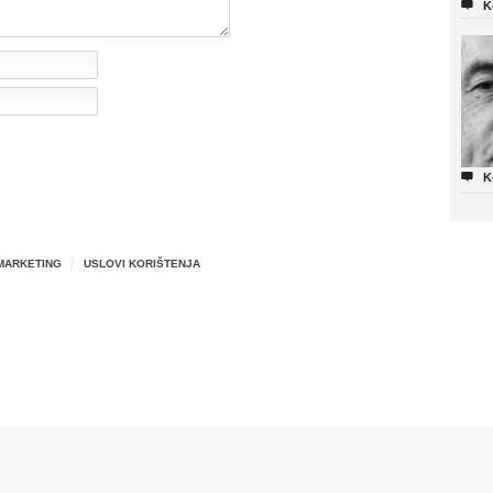

K

K
MARKETING
USLOVI KORIŠTENJA