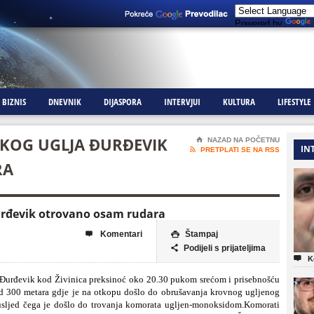
Powered by
BIZNIS
DNEVNIK
DIJASPORA
INTERVJUI
KULTURA
LIFESTYLE
RKOG UGLJA ĐURĐEVIK
⌂
NAZAD NA POČETNU
IN

PRETPLATI SE NA RSS
RA
Đurđevik otrovano osam rudara
Komentari
Štampaj


Podijeli s prijateljima


K
Đurđevik kod Živinica preksinoć oko 20.30 pukom srećom i prisebnošću
 od 300 metara gdje je na otkopu došlo do obrušavanja krovnog ugljenog
usljed
č
ega je došlo do trovanja komorata ugljen-monoksidom.
Komorati