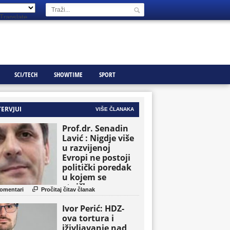
Translate
SCI/TECH
SHOWTIME
SPORT
TERVJUI
VIŠE ČLANAKA
Prof.dr. Senadin
Lavić : Nigdje više
u razvijenoj
Evropi ne postoji
politički poredak
u kojem se
etničke grupe

omentari
Pročitaj čitav članak
pojavljuju kao
osnovne političke
Ivor Perić: HDZ-
jedinice
ova tortura i
iživljavanje nad