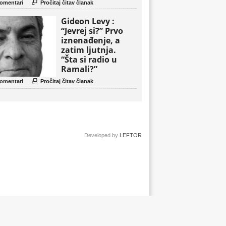
politički triler

omentari
Pročitaj čitav članak
Gideon Levy :
“Jevrej si?” Prvo
iznenađenje, a
zatim ljutnja.
“Šta si radio u
Ramali?”

omentari
Pročitaj čitav članak
Developed by
LEFTOR