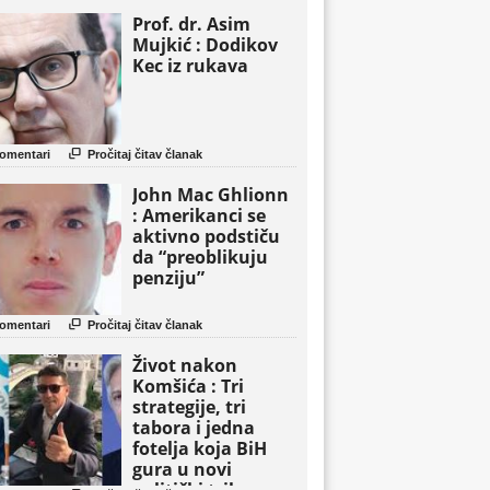
Prof. dr. Asim
Mujkić : Dodikov
Kec iz rukava

omentari
Pročitaj čitav članak
John Mac Ghlionn
: Amerikanci se
aktivno podstiču
da “preoblikuju
penziju”

omentari
Pročitaj čitav članak
Život nakon
Komšića : Tri
strategije, tri
tabora i jedna
fotelja koja BiH
gura u novi