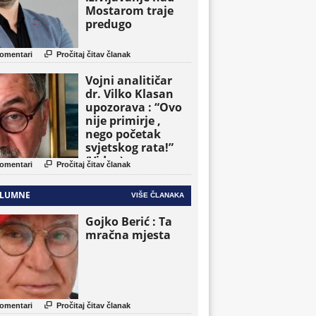
Mostarom traje
predugo

omentari
Pročitaj čitav članak
Vojni analitičar
dr. Vilko Klasan
upozorava : “Ovo
nije primirje ,
nego početak
svjetskog rata!”
(Video)

omentari
Pročitaj čitav članak
LUMNE
VIŠE ČLANAKA
Gojko Berić : Ta
mračna mjesta

omentari
Pročitaj čitav članak