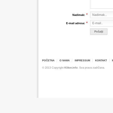
*
Nadimak:
*
E-mail adresa:
POČETNA
O NAMA
IMPRESSUM
KONTAKT
© 2013 Copyright
Kliker.info
. Sva prava zadržana.