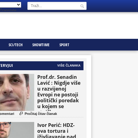
Translate
SCI/TECH
SHOWTIME
SPORT
TERVJUI
VIŠE ČLANAKA
Prof.dr. Senadin
Lavić : Nigdje više
u razvijenoj
Evropi ne postoji
politički poredak
u kojem se
etničke grupe

omentari
Pročitaj čitav članak
pojavljuju kao
osnovne političke
Ivor Perić: HDZ-
jedinice
ova tortura i
iživljavanje nad