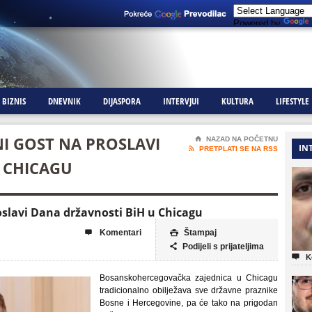
Powered by
BIZNIS
DNEVNIK
DIJASPORA
INTERVJUI
KULTURA
LIFESTYLE
NI GOST NA PROSLAVI
⌂
NAZAD NA POČETNU
IN

PRETPLATI SE NA RSS
 CHICAGU
roslavi Dana državnosti BiH u Chicagu
Komentari
Štampaj


Podijeli s prijateljima


K
Bosanskohercegovačka zajednica u Chicagu
tradicionalno obilježava sve državne praznike
Bosne i Hercegovine, pa će tako na prigodan