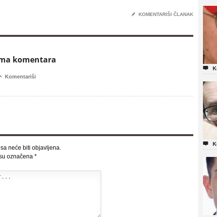
✎
KOMENTARIŠI ČLANAK
ema komentara

K

Komentariši

K
sa neće biti objavljena.
 su označena
*