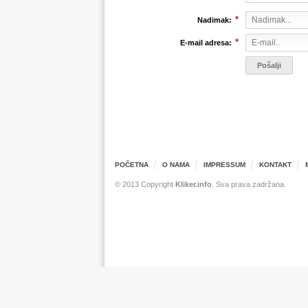
*
Nadimak:
*
E-mail adresa:
POČETNA
O NAMA
IMPRESSUM
KONTAKT
© 2013 Copyright
Kliker.info
. Sva prava zadržana.