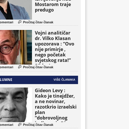
Mostarom traje
predugo

omentari
Pročitaj čitav članak
Vojni analitičar
dr. Vilko Klasan
upozorava : “Ovo
nije primirje ,
nego početak
svjetskog rata!”
(Video)

omentari
Pročitaj čitav članak
LUMNE
VIŠE ČLANAKA
Gideon Levy :
Kako je tinejdžer,
a ne novinar,
razotkrio izraelski
plan
“dobrovoljnog
iseljavanja ” iz

omentari
Pročitaj čitav članak
Gaze