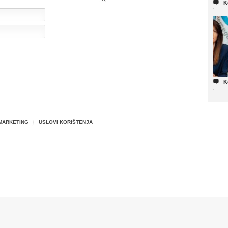

K

K
MARKETING
USLOVI KORIŠTENJA