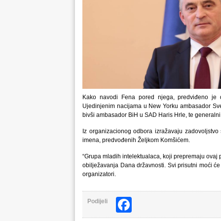
Kako navodi Fena pored njega, predviđeno je da
Ujedinjenim nacijama u New Yorku ambasador Sven A
bivši ambasador BiH u SAD Haris Hrle, te generalni 
Iz organizacionog odbora izražavaju zadovoljstvo š
imena, predvođenih Željkom Komšićem.
“Grupa mladih intelektualaca, koji prepremaju ovaj p
obilježavanja Dana državnosti. Svi prisutni moći ć
organizatori.
Facebook
Podijeli