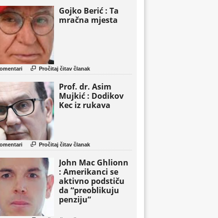
Gojko Berić : Ta
mračna mjesta

omentari
Pročitaj čitav članak
Prof. dr. Asim
Mujkić : Dodikov
Kec iz rukava

omentari
Pročitaj čitav članak
John Mac Ghlionn
: Amerikanci se
aktivno podstiču
da “preoblikuju
penziju”