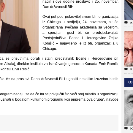
način i ove godine proslaviti i 25. novembar,
Dan državnosti BiH.
Ovaj put pod pokroviteljstvom bh. organizacija
iz Chicaga u nedjelju, 24. novembra, bit će

K
organizirana svečana akademija sa večerom,
a specijalni gost bit će predsjedavajući
Predsjedništva Bosne i Hercegovine Željko
Komšić – najavljeno je iz bh. organizacija u
Chicagu.
 se prisutnima obrati i stalni predstavnik Bosne i Hercegovine pri
lkalaj, direktor Instituta za istraživanje genocida Kanada Emir Ramić,
konzul Elvir Resić.

K
to će na proslavi Dana državnosti BiH ugostiti nekoliko izuzetno bitnih
KO
rogram nadaju se da će im se priključiti što veći broj mladih u organizaciji
e uživati u bogatom kulturnom programu koji priprema ova grupa”, navode

K