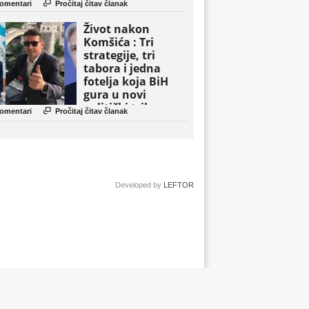

omentari
Pročitaj čitav članak
Život nakon
Komšića : Tri
strategije, tri
tabora i jedna
fotelja koja BiH
gura u novi
politički triler

omentari
Pročitaj čitav članak
Developed by
LEFTOR