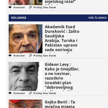
svjetskog rata!”
(Video)


Komentari
Pročitaj čitav članak
KOLUMNE
VIŠE ČLANAKA
Akademik Esad
Duraković : Zašto
Saudijska
Arabija, Turska i
Pakistan upravo
sada osnivaju
vojni savez?


Komentari
Pročitaj čitav članak
Gideon Levy :
Kako je tinejdžer,
a ne novinar,
razotkrio
izraelski plan
“dobrovoljnog
iseljavanja ” iz


Komentari
Pročitaj čitav članak
Gaze
Gojko Berić : Ta
mračna mjesta