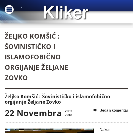
ŽELJKO KOMŠIĆ :
ŠOVINISTIČKO I
ISLAMOFOBIČNO
ORGIJANJE ŽELJANE
ZOVKO
Željko Komšić : Šovinističko i islamofobično
orgijanje Željane Zovko
22 Novembra
Jedan komentar

20:09
2018
Nakon