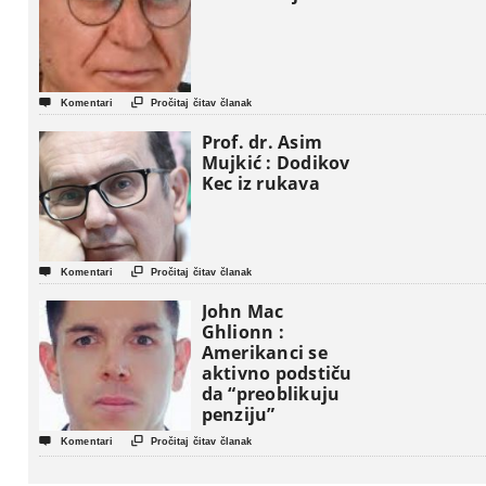


Komentari
Pročitaj čitav članak
Prof. dr. Asim
Mujkić : Dodikov
Kec iz rukava


Komentari
Pročitaj čitav članak
John Mac
Ghlionn :
Amerikanci se
aktivno podstiču
da “preoblikuju
penziju”


Komentari
Pročitaj čitav članak