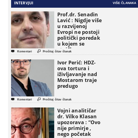
INTERVJUI
VIŠE ČLANAKA
Prof.dr. Senadin
Lavić : Nigdje više
u razvijenoj
Evropi ne postoji
politički poredak
u kojem se
etničke grupe


Komentari
Pročitaj čitav članak
pojavljuju kao
osnovne
Ivor Perić: HDZ-
političke jedinice
ova tortura i
iživljavanje nad
Mostarom traje
predugo


Komentari
Pročitaj čitav članak
Vojni analitičar
dr. Vilko Klasan
upozorava : “Ovo
nije primirje ,
nego početak