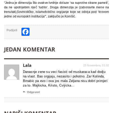
“Jedna je dimenzija što ovakve tvrdnje dolaze ‘sa suprotne strane pameti’,
da ne upotrijebim riječ ‘ludilo’. Druga dimenzija je (zaboravite mene na
trenutak),šovinističko, islamofobično orgijanje koje se odvija pod ‘krovom
jedne od europskh institucija'“, zaključio je Komšić.
Facebook
Podijeli
JEDAN KOMENTAR
Lala
23 Novembra, 01:32
Danasnje zene su veci fasisti od muskaraca kad dodju
na vlast. Bas orgijaju, nezasito i pohotno. Zar Kolinda,
Brnabic pa evo i ova jos mala Zeljana nisu dobri primjeri
za to. Majkicka, Kristo, Cvijicka…

Odgovori