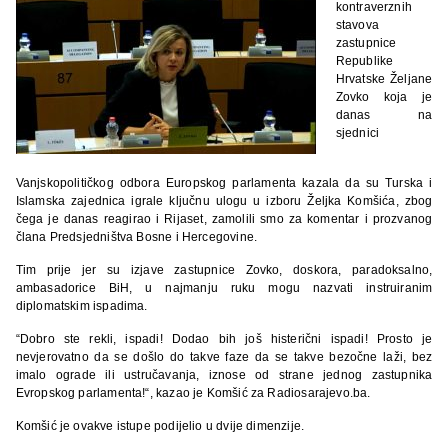
kontraverznih
stavova
zastupnice
Republike
Hrvatske Željane
Zovko koja je
danas na
sjednici
Vanjskopolitičkog odbora Europskog parlamenta kazala da su Turska i
Islamska zajednica igrale ključnu ulogu u izboru Željka Komšića, zbog
čega je danas reagirao i Rijaset, zamolili smo za komentar i prozvanog
člana Predsjedništva Bosne i Hercegovine.
Tim prije jer su izjave zastupnice Zovko, doskora, paradoksalno,
ambasadorice BiH, u najmanju ruku mogu nazvati instruiranim
diplomatskim ispadima.
“Dobro ste rekli, ispadi! Dodao bih još histerični ispadi! Prosto je
nevjerovatno da se došlo do takve faze da se takve bezočne laži, bez
imalo ograde ili ustručavanja, iznose od strane jednog zastupnika
Evropskog parlamenta!“, kazao je Komšić za Radiosarajevo.ba.
Komšić je ovakve istupe podijelio u dvije dimenzije.