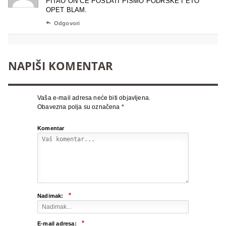
PITAO ON ĆE POSLATI PISMO PODRŠKE I ETO
OPET BLAM.

Odgovori
NAPIŠI KOMENTAR
Vaša e-mail adresa neće biti objavljena.
Obavezna polja su označena
*
Komentar
*
Nadimak:
*
E-mail adresa: