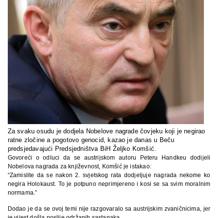
Za svaku osudu je dodjela Nobelove nagrade čovjeku koji je negirao
ratne zločine a pogotovo genocid, kazao je danas u Beču
predsjedavajući Predsjedništva BiH Željko Komšić.
Govoreći o odluci da se austrijskom autoru Peteru Handkeu dodijeli
Nobelova nagrada za književnost, Komšić je istakao:
“Zamislite da se nakon 2. svjetskog rata dodjeljuje nagrada nekome ko
negira Holokaust. To je potpuno neprimjereno i kosi se sa svim moralnim
normama.”
Dodao je da se ovoj temi nije razgovaralo sa austrijskim zvaničnicima, jer
je vijest došla poslije održanih sastanaka.