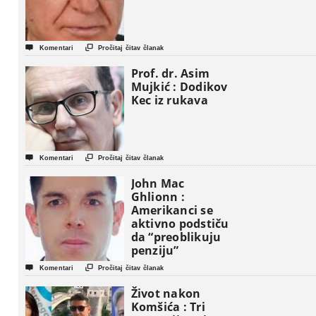


Komentari
Pročitaj čitav članak
Prof. dr. Asim
Mujkić : Dodikov
Kec iz rukava


Komentari
Pročitaj čitav članak
John Mac
Ghlionn :
Amerikanci se
aktivno podstiču
da “preoblikuju
penziju”


Komentari
Pročitaj čitav članak
Život nakon
Komšića : Tri