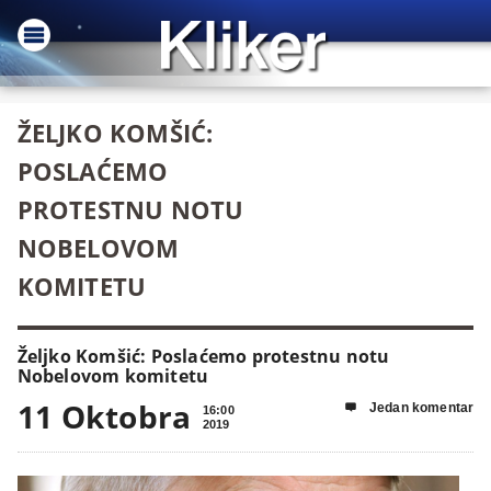
ŽELJKO KOMŠIĆ:
POSLAĆEMO
PROTESTNU NOTU
NOBELOVOM
KOMITETU
Željko Komšić: Poslaćemo protestnu notu
Nobelovom komitetu
11 Oktobra
Jedan komentar

16:00
2019