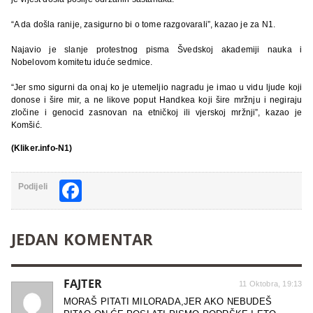
“A da došla ranije, zasigurno bi o tome razgovarali”, kazao je za N1.
Najavio je slanje protestnog pisma Švedskoj akademiji nauka i
Nobelovom komitetu iduće sedmice.
“Jer smo sigurni da onaj ko je utemeljio nagradu je imao u vidu ljude koji
donose i šire mir, a ne likove poput Handkea koji šire mržnju i negiraju
zločine i genocid zasnovan na etničkoj ili vjerskoj mržnji”, kazao je
Komšić.
(Kliker.info-N1)
Facebook
Podijeli
JEDAN KOMENTAR
FAJTER
11 Oktobra, 19:13
MORAŠ PITATI MILORADA,JER AKO NEBUDEŠ