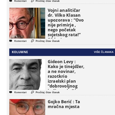


Komentari
Pročitaj čitav članak
Vojni analitičar
dr. Vilko Klasan
upozorava : “Ovo
nije primirje ,
nego početak
svjetskog rata!”
(Video)


Komentari
Pročitaj čitav članak
KOLUMNE
VIŠE ČLANAKA
Gideon Levy :
Kako je tinejdžer,
a ne novinar,
razotkrio
izraelski plan
“dobrovoljnog
iseljavanja ” iz


Komentari
Pročitaj čitav članak
Gaze
Gojko Berić : Ta
mračna mjesta