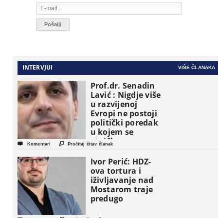
INTERVJUI
VIŠE ČLANAKA
Prof.dr. Senadin
Lavić : Nigdje više
u razvijenoj
Evropi ne postoji
politički poredak
u kojem se
etničke grupe


Komentari
Pročitaj čitav članak
pojavljuju kao
osnovne
Ivor Perić: HDZ-
političke jedinice
ova tortura i
iživljavanje nad
Mostarom traje
predugo