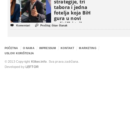
strategije, tri
tabora i jedna
fotelja koja BiH
gura u novi
politički triler


Komentari
Pročitaj čitav članak
POČETNA
O NAMA
IMPRESSUM
KONTAKT
MARKETING
USLOVI KORIŠTENJA
© 2013 Copyright
Kliker.info
. Sva prava zadržana.
Developed by
LEFTOR