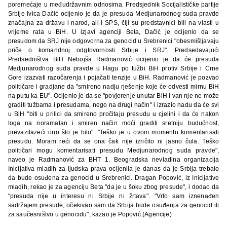
poremećaje u međudržavnim odnosima. Predsjednik Socijalističke partije
Srbije Ivica Dačić ocijenio je da je presuda Medjunarodnog suda pravde
značajna za državu i narod, ali i SPS, čiji su predstavnici bili na vlasti u
vrijeme rata u BiH. U izjavi agenciji Beta, Dačić je ocijenio da se
presudom da SRJ nije odgovorna za genocid u Srebrenici "obesmišljavaju
priče o komandnoj odgtovornosti Srbije i SRJ". Predsedavajući
Predsedništva BiH Nebojša Radmanović ocijenio je da će presuda
Medjunarodnog suda pravde u Hagu po tužbi BiH protiv Srbije i Crne
Gore izazvati razočarenja i pojačati tenzije u BiH. Radmanović je pozvao
političare i gradjane da "smireno nadju rješenje koje će odvesti mirnu BiH
na putu ka EU". Ocijenio je da se "povjerenje unutar BiH i van nje ne može
graditi tužbama i presudama, nego na drugi način" i izrazio nadu da će svi
u BiH "biti u prilici da smireno pročitaju presudu u cjelini i da će nakon
toga na noramalan i smiren način moći graditi sretniju budućnost,
prevazilazeći ono što je bilo". "Teško je u ovom momentu komentarisati
presudu. Moram reći da se ona čak nije izričito ni jasno čula. Teško
političari mogu komentarisati presudu Medjunarodnog suda pravde",
naveo je Radmanović za BHT 1. Beogradska nevladina organizacija
Inicijativa mladih za ljudska prava ocijenila je danas da je Srbija trebalo
da bude osuđena za genocid u Srebrenici. Dragan Popović, iz Inicijative
mladih, rekao je za agenciju Beta "da je u šoku zbog presude", i dodao da
"presuda nije u interesu ni Srbije ni žrtava". "Vrlo sam iznenađen
sadržajem presude, očekivao sam da Srbija bude osuđenja za genocid ili
za saučesništvo u genocidu", kazao je Popović.(Agencije)