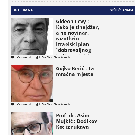
KOLUMNE
VIŠE ČLANAKA
Gideon Levy :
Kako je tinejdžer,
a ne novinar,
razotkrio
izraelski plan
“dobrovoljnog
iseljavanja ” iz


Komentari
Pročitaj čitav članak
Gaze
Gojko Berić : Ta
mračna mjesta


Komentari
Pročitaj čitav članak
Prof. dr. Asim
Mujkić : Dodikov
Kec iz rukava