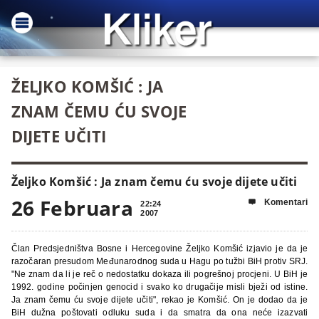
ŽELJKO KOMŠIĆ : JA
ZNAM ČEMU ĆU SVOJE
DIJETE UČITI
Željko Komšić : Ja znam čemu ću svoje dijete učiti
26 Februara
Komentari

22:24
2007
Član Predsjedništva Bosne i Hercegovine Željko Komšić izjavio je da je
razočaran presudom Međunarodnog suda u Hagu po tužbi BiH protiv SRJ.
"Ne znam da li je reč o nedostatku dokaza ili pogrešnoj procjeni. U BiH je
1992. godine počinjen genocid i svako ko drugačije misli bježi od istine.
Ja znam čemu ću svoje dijete učiti", rekao je Komšić. On je dodao da je
BiH dužna poštovati odluku suda i da smatra da ona neće izazvati