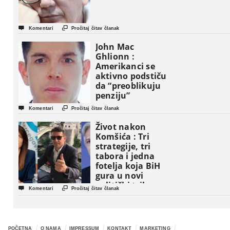


Komentari
Pročitaj čitav članak
John Mac
Ghlionn :
Amerikanci se
aktivno podstiču
da “preoblikuju
penziju”


Komentari
Pročitaj čitav članak
Život nakon
Komšića : Tri
strategije, tri
tabora i jedna
fotelja koja BiH
gura u novi
politički triler


Komentari
Pročitaj čitav članak
POČETNA
O NAMA
IMPRESSUM
KONTAKT
MARKETING