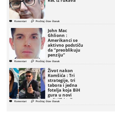
Kec iz rukava


Komentari
Pročitaj čitav članak
John Mac
Ghlionn :
Amerikanci se
aktivno podstiču
da “preoblikuju
penziju”


Komentari
Pročitaj čitav članak
Život nakon
Komšića : Tri
strategije, tri
tabora i jedna
fotelja koja BiH
gura u novi
politički triler


Komentari
Pročitaj čitav članak