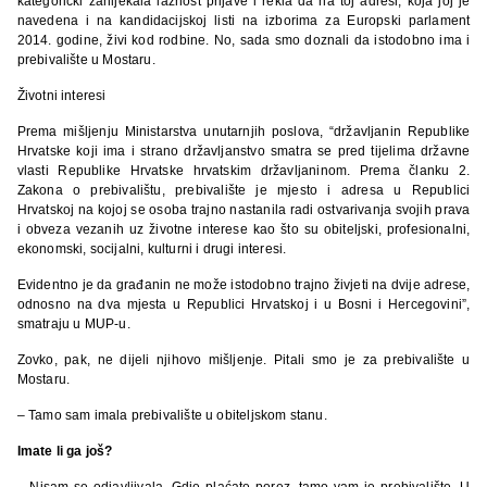
kategorički zanijekala lažnost prijave i rekla da na toj adresi, koja joj je
navedena i na kandidacijskoj listi na izborima za Europski parlament
2014. godine, živi kod rodbine. No, sada smo doznali da istodobno ima i
prebivalište u Mostaru.
Životni interesi
Prema mišljenju Ministarstva unutarnjih poslova, “državljanin Republike
Hrvatske koji ima i strano državljanstvo smatra se pred tijelima državne
vlasti Republike Hrvatske hrvatskim državljaninom. Prema članku 2.
Zakona o prebivalištu, prebivalište je mjesto i adresa u Republici
Hrvatskoj na kojoj se osoba trajno nastanila radi ostvarivanja svojih prava
i obveza vezanih uz životne interese kao što su obiteljski, profesionalni,
ekonomski, socijalni, kulturni i drugi interesi.
Evidentno je da građanin ne može istodobno trajno živjeti na dvije adrese,
odnosno na dva mjesta u Republici Hrvatskoj i u Bosni i Hercegovini”,
smatraju u MUP-u.
Zovko, pak, ne dijeli njihovo mišljenje. Pitali smo je za prebivalište u
Mostaru.
– Tamo sam imala prebivalište u obiteljskom stanu.
Imate li ga još?
– Nisam se odjavljivala. Gdje plaćate porez, tamo vam je prebivalište. U