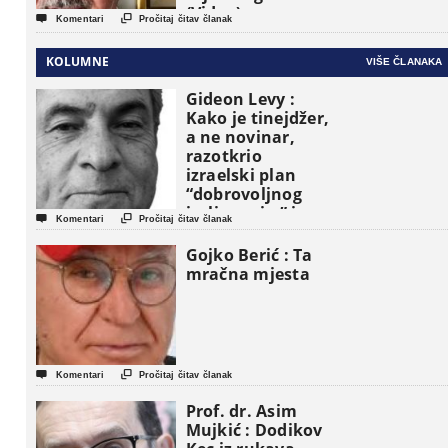
(Video)


Komentari
Pročitaj čitav članak
KOLUMNE
VIŠE ČLANAKA
Gideon Levy :
Kako je tinejdžer,
a ne novinar,
razotkrio
izraelski plan
“dobrovoljnog
iseljavanja ” iz


Komentari
Pročitaj čitav članak
Gaze
Gojko Berić : Ta
mračna mjesta


Komentari
Pročitaj čitav članak
Prof. dr. Asim
Mujkić : Dodikov