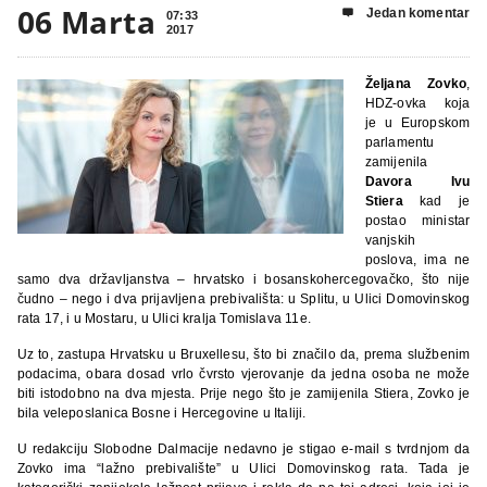
06 Marta
Jedan komentar

07:33
2017
Željana Zovko
,
HDZ-ovka koja
je u Europskom
parlamentu
zamijenila
Davora Ivu
Stiera
kad je
postao ministar
vanjskih
poslova, ima ne
samo dva državljanstva – hrvatsko i bosanskohercegovačko, što nije
čudno – nego i dva prijavljena prebivališta: u Splitu, u Ulici Domovinskog
rata 17, i u Mostaru, u Ulici kralja Tomislava 11e.
Uz to, zastupa Hrvatsku u Bruxellesu, što bi značilo da, prema službenim
podacima, obara dosad vrlo čvrsto vjerovanje da jedna osoba ne može
biti istodobno na dva mjesta. Prije nego što je zamijenila Stiera, Zovko je
bila veleposlanica Bosne i Hercegovine u Italiji.
U redakciju Slobodne Dalmacije nedavno je stigao e-mail s tvrdnjom da
Zovko ima “lažno prebivalište” u Ulici Domovinskog rata. Tada je