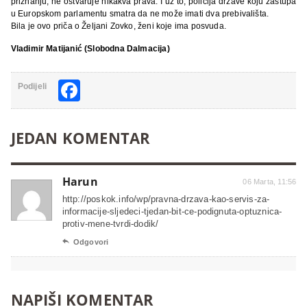
priznanju, ne ostvaruje nikakva prava. I uz to, policija države koju zastupa
u Europskom parlamentu smatra da ne može imati dva prebivališta.
Bila je ovo priča o Željani Zovko, ženi koje ima posvuda.
Vladimir Matijanić (Slobodna Dalmacija)
Facebook
Podijeli
JEDAN KOMENTAR
Harun
06 Marta, 11:56
http://poskok.info/wp/pravna-drzava-kao-servis-za-
informacije-sljedeci-tjedan-bit-ce-podignuta-optuznica-
protiv-mene-tvrdi-dodik/

Odgovori
NAPIŠI KOMENTAR