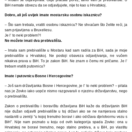
BiH nemate obvezu da se odjavljujete, nije to kao u Hrvatskoj.
Dobro, ali još uvijek imate mostarsku osobnu iskaznicu?
– Što sam trebala, vratiti osobnu iskaznicu? Ne shvaćam što želite reći, ja
sam prijavljena u Bruxellesu.
Je l’ to neki problem?!
Ne možete imati dva prebivališta.
– Imala sam prebivalište u Mostaru kad sam radila za BiH, sada je moje
prebivalište u Hrvatskoj. Ne postoji obaveza odjavljivanja, ne vučem
nikakva prava u BiH. To je zakon BiH. Ne znam o čemu mi pričamo. Je l’
trebam vratiti putovnicu?
Imate i putovnicu Bosne i Hercegovine?
– Još sam državljanka Bosne i Hercegovine, je l’ to neki problem? – pitala
nas je Zovko iako uopće nismo razgovarali o njezinu državljanstvu, nego
o prebivalištu.
Zakon o prebivalištu i boravištu državljana BiH kaže da državljanin BiH
nije dužan odjaviti prebivalište u toj državi ako se ne namjerava stalno
nastaniti u zemlji “u kojoj trenutno boravi i ako održava djelotvornu vezu s
BiH”. Nije nam poznato u koju od ovih kategorija spada Zovko: ona u
Hrvatskoj ne boravi trenutno, nego stalno prebiva, a u BiH, po vlastitu