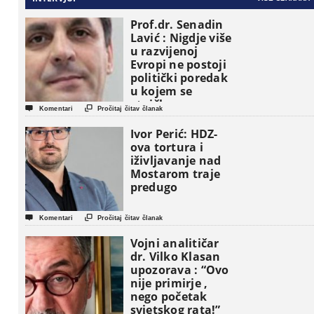
Prof.dr. Senadin
Lavić : Nigdje više
u razvijenoj
Evropi ne postoji
politički poredak
u kojem se
etničke grupe


Komentari
Pročitaj čitav članak
pojavljuju kao
osnovne
Ivor Perić: HDZ-
političke jedinice
ova tortura i
iživljavanje nad
Mostarom traje
predugo


Komentari
Pročitaj čitav članak
Vojni analitičar
dr. Vilko Klasan
upozorava : “Ovo
nije primirje ,
nego početak
svjetskog rata!”