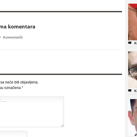
ema komentara

Komentariši

K
sa neće biti objavljena.
 su označena
*

K