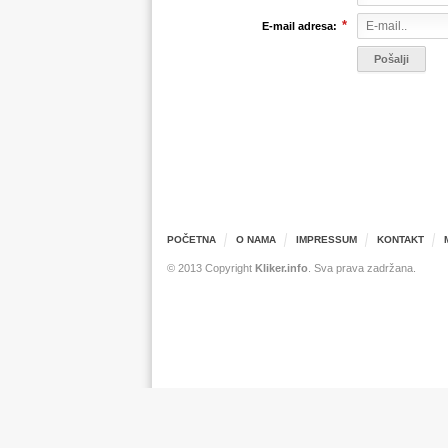
*
E-mail adresa:
POČETNA
O NAMA
IMPRESSUM
KONTAKT
© 2013 Copyright
Kliker.info
. Sva prava zadržana.