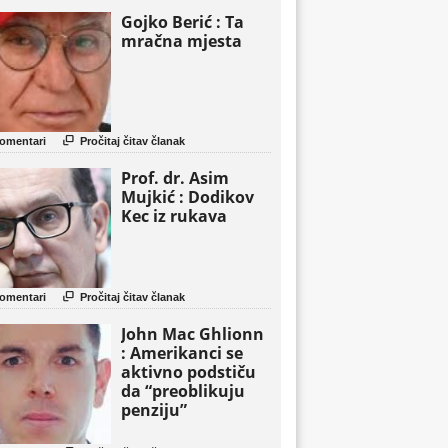
Gojko Berić : Ta
mračna mjesta

omentari
Pročitaj čitav članak
Prof. dr. Asim
Mujkić : Dodikov
Kec iz rukava

omentari
Pročitaj čitav članak
John Mac Ghlionn
: Amerikanci se
aktivno podstiču
da “preoblikuju
penziju”