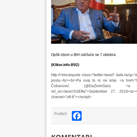
Opšti izbori u BiH održaće se 7.oktobra.
(Kliker.info-B92)
http://<blockquote class=”twitter-tweet” data-lang=
posla.<br><br>Pa ovaj to ni ne krije. <a href=”h
Čobanović (@DaZivimSan) <a href=”http
ref_src=twsrc%5Etfw”>September 27, 2018</a></bl
charset=”utf-8”></script>
Facebook
Podijeli