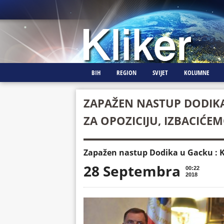
BIH
REGION
SVIJET
KOLUMNE
ZAPAŽEN NASTUP DODIKA
ZA OPOZICIJU, IZBACIĆEM
Zapažen nastup Dodika u Gacku : Ko
28 Septembra
00:22
2018