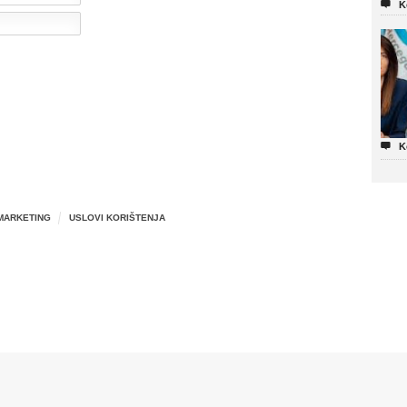

K

K
MARKETING
USLOVI KORIŠTENJA