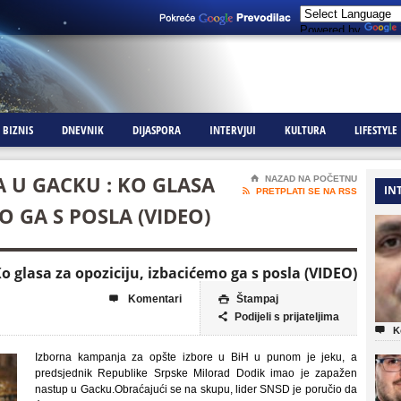
Powered by
BIZNIS
DNEVNIK
DIJASPORA
INTERVJUI
KULTURA
LIFESTYLE
 U GACKU : KO GLASA
⌂
NAZAD NA POČETNU
IN

PRETPLATI SE NA RSS
O GA S POSLA (VIDEO)
 glasa za opoziciju, izbacićemo ga s posla (VIDEO)
Komentari
Štampaj


Podijeli s prijateljima


K
Izborna kampanja za opšte izbore u BiH u punom je jeku, a
predsjednik Republike Srpske Milorad Dodik imao je zapažen
nastup u Gacku.Obraćajući se na skupu, lider SNSD je poručio da