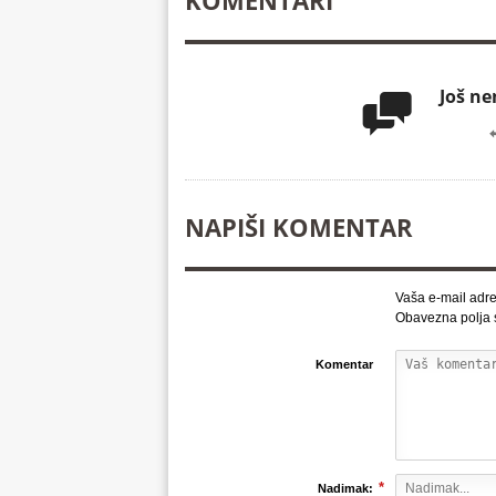
KOMENTARI
Još n

NAPIŠI KOMENTAR
Vaša e-mail adre
Obavezna polja
Komentar
*
Nadimak: