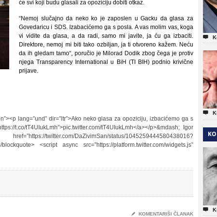
će svi koji budu glasali za opoziciju dobiti otkaz.
“Nemoj slučajno da neko ko je zaposlen u Gacku da glasa za
Govedaricu i SDS. Izabacićemo ga s posla. A vas molim vas, koga
vi vidite da glasa, a da radi, samo mi javite, ja ću ga izbaciti.

K
Direktore, nemoj mi biti tako ozbiljan, ja ti otvoreno kažem. Neću
da ih gledam tamo“, poručio je Milorad Dodik zbog čega je protiv
njega Transparency International u BiH (TI BIH) podnio krivične
prijave.

K
”en”><p lang=”und” dir=”ltr”>Ako neko glasa za opoziciju, izbacićemo ga s
ttps://t.co/tT4UIukLmh”>pic.twitter.com/tT4UIukLmh</a></p>&mdash; Igor
KO
s://twitter.com/DaZivimSan/status/1045259444580438016?
ockquote> <script async src=”https://platform.twitter.com/widgets.js”

K
✎
KOMENTARIŠI ČLANAK