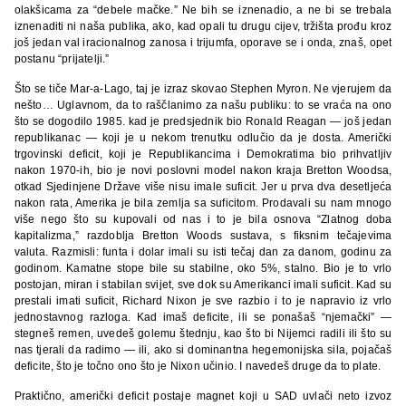
olakšicama za “debele mačke.” Ne bih se iznenadio, a ne bi se trebala
iznenaditi ni naša publika, ako, kad opali tu drugu cijev, tržišta prođu kroz
još jedan val iracionalnog zanosa i trijumfa, oporave se i onda, znaš, opet
postanu “prijatelji.”
Što se tiče Mar-a-Lago, taj je izraz skovao Stephen Myron. Ne vjerujem da
nešto… Uglavnom, da to raščlanimo za našu publiku: to se vraća na ono
što se dogodilo 1985. kad je predsjednik bio Ronald Reagan — još jedan
republikanac — koji je u nekom trenutku odlučio da je dosta. Američki
trgovinski deficit, koji je Republikancima i Demokratima bio prihvatljiv
nakon 1970-ih, bio je novi poslovni model nakon kraja Bretton Woodsa,
otkad Sjedinjene Države više nisu imale suficit. Jer u prva dva desetljeća
nakon rata, Amerika je bila zemlja sa suficitom. Prodavali su nam mnogo
više nego što su kupovali od nas i to je bila osnova “Zlatnog doba
kapitalizma,” razdoblja Bretton Woods sustava, s fiksnim tečajevima
valuta. Razmisli: funta i dolar imali su isti tečaj dan za danom, godinu za
godinom. Kamatne stope bile su stabilne, oko 5%, stalno. Bio je to vrlo
postojan, miran i stabilan svijet, sve dok su Amerikanci imali suficit. Kad su
prestali imati suficit, Richard Nixon je sve razbio i to je napravio iz vrlo
jednostavnog razloga. Kad imaš deficite, ili se ponašaš “njemački” —
stegneš remen, uvedeš golemu štednju, kao što bi Nijemci radili ili što su
nas tjerali da radimo — ili, ako si dominantna hegemonijska sila, pojačaš
deficite, što je točno ono što je Nixon učinio. I navedeš druge da to plate.
Praktično, američki deficit postaje magnet koji u SAD uvlači neto izvoz