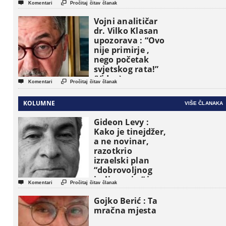


Komentari
Pročitaj čitav članak
Vojni analitičar
dr. Vilko Klasan
upozorava : “Ovo
nije primirje ,
nego početak
svjetskog rata!”
(Video)


Komentari
Pročitaj čitav članak
KOLUMNE
VIŠE ČLANAKA
Gideon Levy :
Kako je tinejdžer,
a ne novinar,
razotkrio
izraelski plan
“dobrovoljnog
iseljavanja ” iz


Komentari
Pročitaj čitav članak
Gaze
Gojko Berić : Ta
mračna mjesta