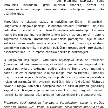
tim pitanjima raspravlja Yanis
Varoufakis, nekadašnji grčki ministar financija, poznat po
beskompromisnom nastupu prema europskim institucijama tijekom grčke
dužničke krize.
Varoufakis je iskustvo stekao u najvišim političkim i financijskim
krugovima, a njegova pozicija – istodobno “insider” i “outsider” – daje mu
jedinstvenu perspektivu na poteze Donaldove administracije. U vrijeme
kad je bio ministar financija Grčke (u jeku teške krize eurozone), hrabro je
zagovarao promjenu dotadašnje ekonomske paradigme i nije se libio
kritizirati moćne međunarodne aktere. Upravo zato, mnogi ga smatraju
zanimljivim sugovornikom o velikim političkim i gospodarskim projektima i
eksperimentima – a Trumpova carinska politika to svakako jest.
U razgovoru koji slijedi, Varoufakis objašnjava kako se “fašistički”
(primarno u ekonomskom smislu, ali ne isključujući ni one druge) retorički
obrasci ponavljaju u aktualnoj politici, zašto je Trump uveo iznenadne
carine i kakve bi posljedice te mjere mogle imati za Britaniju, Europsku
uniju i ostatak svijeta. Također, ne propušta povući povijesne paralele s
nekim od najznačajnijih svjetskih političkih lidera (uključujući Richarda
Nixona i njegov kabinet) i podsjeća nas na cikličku prirodu globalnog
kapitalizma. Razgovor je posebno zanimljiv zbog njegovih izravnih,
lucidnih komentara na račun aktualnih europskih politika prema ovoj krizi.
Prenosimo cijeli transkript intervjua s Varoufakisom kojeg je prošlog
tjedna (9. travnja 2025.) vodio Oli Dugmore (cijela snimka intervjua nalazi