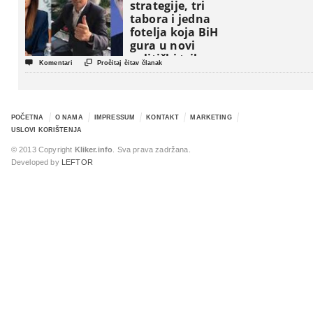
strategije, tri
tabora i jedna
fotelja koja BiH
gura u novi
politički triler


Komentari
Pročitaj čitav članak
POČETNA
O NAMA
IMPRESSUM
KONTAKT
MARKETING
USLOVI KORIŠTENJA
© 2013 Copyright
Kliker.info
. Sva prava zadržana.
Developed by
LEFTOR