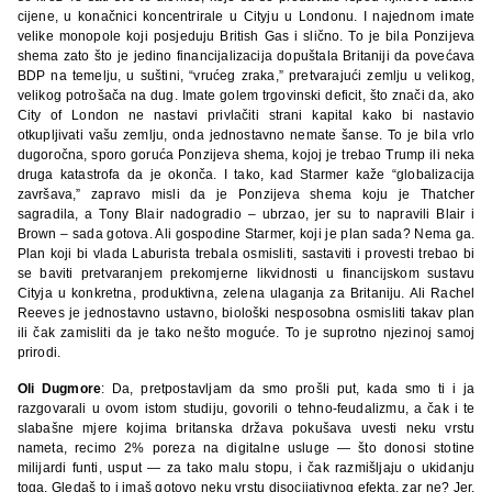
cijene, u konačnici koncentrirale u Cityju u Londonu. I najednom imate
velike monopole koji posjeduju British Gas i slično. To je bila Ponzijeva
shema zato što je jedino financijalizacija dopuštala Britaniji da povećava
BDP na temelju, u suštini, “vrućeg zraka,” pretvarajući zemlju u velikog,
velikog potrošača na dug. Imate golem trgovinski deficit, što znači da, ako
City of London ne nastavi privlačiti strani kapital kako bi nastavio
otkupljivati vašu zemlju, onda jednostavno nemate šanse. To je bila vrlo
dugoročna, sporo goruća Ponzijeva shema, kojoj je trebao Trump ili neka
druga katastrofa da je okonča. I tako, kad Starmer kaže “globalizacija
završava,” zapravo misli da je Ponzijeva shema koju je Thatcher
sagradila, a Tony Blair nadogradio – ubrzao, jer su to napravili Blair i
Brown – sada gotova. Ali gospodine Starmer, koji je plan sada? Nema ga.
Plan koji bi vlada Laburista trebala osmisliti, sastaviti i provesti trebao bi
se baviti pretvaranjem prekomjerne likvidnosti u financijskom sustavu
Cityja u konkretna, produktivna, zelena ulaganja za Britaniju. Ali Rachel
Reeves je jednostavno ustavno, biološki nesposobna osmisliti takav plan
ili čak zamisliti da je tako nešto moguće. To je suprotno njezinoj samoj
prirodi.
Oli Dugmore
: Da, pretpostavljam da smo prošli put, kada smo ti i ja
razgovarali u ovom istom studiju, govorili o tehno-feudalizmu, a čak i te
slabašne mjere kojima britanska država pokušava uvesti neku vrstu
nameta, recimo 2% poreza na digitalne usluge — što donosi stotine
milijardi funti, usput — za tako malu stopu, i čak razmišljaju o ukidanju
toga. Gledaš to i imaš gotovo neku vrstu disocijativnog efekta, zar ne? Jer,