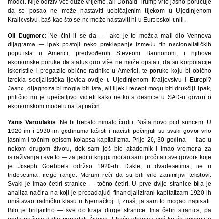
model. Nije održiv već duže vrijeme, ali Donald Trump vrlo jasno poručuje
da se posao ne može nastaviti uobičajenim tijekom u Ujedinjenom
Kraljevstvu, baš kao što se ne može nastaviti ni u Europskoj uniji.
Oli Dugmore
: Ne čini li se da — iako je to možda mali dio Vennova
dijagrama — ipak postoji neko preklapanje između tih nacionalističkih
populista u Americi, predvođenih Steveom Bannonom, i njihove
ekonomske poruke da status quo više ne može opstati, da su korporacije
iskoristile i pregazile obične radnike u Americi, te poruke koju bi obično
izrekla socijalistička ljevica ovdje u Ujedinjenom Kraljevstvu i Europi?
Jasno, dijagnoza bi mogla biti ista, ali lijek i recept mogu biti drukčiji. Ipak,
prilično mi je upečatljivo vidjeti kako netko s desnice u SAD-u govori o
ekonomskom modelu na taj način.
Yanis Varoufakis
: Ne bi trebalo nimalo čuditi. Ništa novo pod suncem. U
1920-im i 1930-im godinama fašisti i nacisti počinjali su svaki govor vrlo
jasnim i točnim opisom kolapsa kapitalizma. Prije 20, 30 godina — kao u
nekom drugom životu, dok sam još bio akademik i imao vremena za
istraživanja i sve to — za jednu knjigu morao sam pročitati sve govore koje
je Joseph Goebbels održao 1920-ih. Dakle, u dvadesetima, ne u
tridesetima, nego ranije. Moram reći da su bili vrlo zanimljivi tekstovi.
Svaki je imao četiri stranice — točno četiri. U prve dvije stranice bila je
analiza načina na koji je propadajući financijalizirani kapitalizam 1920-ih
uništavao radničku klasu u Njemačkoj. I, znaš, ja sam to mogao napisati.
Bilo je briljantno — sve do kraja druge stranice. Ima četiri stranice, pa
onda počinje dalje napadati Židove. I treća stranica već kreće govoriti o