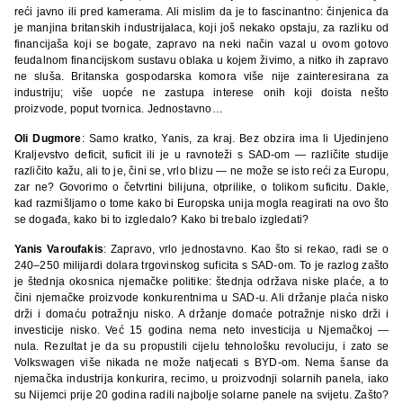
reći javno ili pred kamerama. Ali mislim da je to fascinantno: činjenica da
je manjina britanskih industrijalaca, koji još nekako opstaju, za razliku od
financijaša koji se bogate, zapravo na neki način vazal u ovom gotovo
feudalnom financijskom sustavu oblaka u kojem živimo, a nitko ih zapravo
ne sluša. Britanska gospodarska komora više nije zainteresirana za
industriju; više uopće ne zastupa interese onih koji doista nešto
proizvode, poput tvornica. Jednostavno…
Oli Dugmore
: Samo kratko, Yanis, za kraj. Bez obzira ima li Ujedinjeno
Kraljevstvo deficit, suficit ili je u ravnoteži s SAD-om — različite studije
različito kažu, ali to je, čini se, vrlo blizu — ne može se isto reći za Europu,
zar ne? Govorimo o četvrtini bilijuna, otprilike, o tolikom suficitu. Dakle,
kad razmišljamo o tome kako bi Europska unija mogla reagirati na ovo što
se događa, kako bi to izgledalo? Kako bi trebalo izgledati?
Yanis Varoufakis
: Zapravo, vrlo jednostavno. Kao što si rekao, radi se o
240–250 milijardi dolara trgovinskog suficita s SAD-om. To je razlog zašto
je štednja okosnica njemačke politike: štednja održava niske plaće, a to
čini njemačke proizvode konkurentnima u SAD-u. Ali držanje plaća nisko
drži i domaću potražnju nisko. A držanje domaće potražnje nisko drži i
investicije nisko. Već 15 godina nema neto investicija u Njemačkoj —
nula. Rezultat je da su propustili cijelu tehnološku revoluciju, i zato se
Volkswagen više nikada ne može natjecati s BYD-om. Nema šanse da
njemačka industrija konkurira, recimo, u proizvodnji solarnih panela, iako
su Nijemci prije 20 godina radili najbolje solarne panele na svijetu. Zašto?