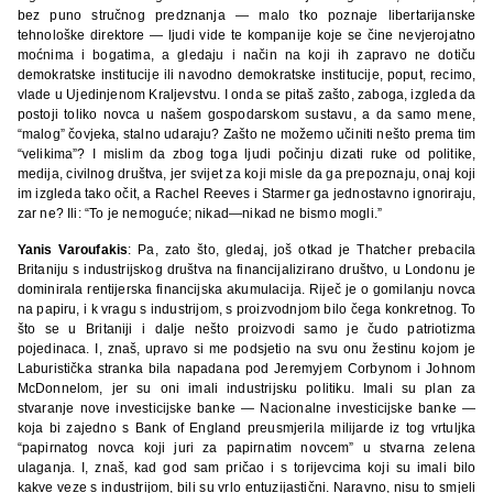
bez puno stručnog predznanja — malo tko poznaje libertarijanske
tehnološke direktore — ljudi vide te kompanije koje se čine nevjerojatno
moćnima i bogatima, a gledaju i način na koji ih zapravo ne dotiču
demokratske institucije ili navodno demokratske institucije, poput, recimo,
vlade u Ujedinjenom Kraljevstvu. I onda se pitaš zašto, zaboga, izgleda da
postoji toliko novca u našem gospodarskom sustavu, a da samo mene,
“malog” čovjeka, stalno udaraju? Zašto ne možemo učiniti nešto prema tim
“velikima”? I mislim da zbog toga ljudi počinju dizati ruke od politike,
medija, civilnog društva, jer svijet za koji misle da ga prepoznaju, onaj koji
im izgleda tako očit, a Rachel Reeves i Starmer ga jednostavno ignoriraju,
zar ne? Ili: “To je nemoguće; nikad—nikad ne bismo mogli.”
Yanis Varoufakis
: Pa, zato što, gledaj, još otkad je Thatcher prebacila
Britaniju s industrijskog društva na financijalizirano društvo, u Londonu je
dominirala rentijerska financijska akumulacija. Riječ je o gomilanju novca
na papiru, i k vragu s industrijom, s proizvodnjom bilo čega konkretnog. To
što se u Britaniji i dalje nešto proizvodi samo je čudo patriotizma
pojedinaca. I, znaš, upravo si me podsjetio na svu onu žestinu kojom je
Laburistička stranka bila napadana pod Jeremyjem Corbynom i Johnom
McDonnelom, jer su oni imali industrijsku politiku. Imali su plan za
stvaranje nove investicijske banke — Nacionalne investicijske banke —
koja bi zajedno s Bank of England preusmjerila milijarde iz tog vrtuljka
“papirnatog novca koji juri za papirnatim novcem” u stvarna zelena
ulaganja. I, znaš, kad god sam pričao i s torijevcima koji su imali bilo
kakve veze s industrijom, bili su vrlo entuzijastični. Naravno, nisu to smjeli