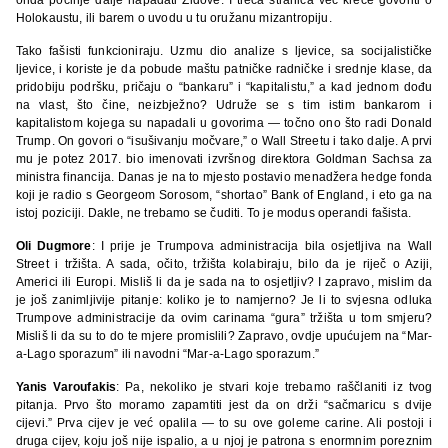
Holokaustu, ili barem o uvodu u tu oružanu mizantropiju.
Tako fašisti funkcioniraju. Uzmu dio analize s ljevice, sa socijalističke
ljevice, i koriste je da pobude maštu patničke radničke i srednje klase, da
pridobiju podršku, pričaju o “bankaru” i “kapitalistu,” a kad jednom dođu
na vlast, što čine, neizbježno? Udruže se s tim istim bankarom i
kapitalistom kojega su napadali u govorima — točno ono što radi Donald
Trump. On govori o “isušivanju močvare,” o Wall Streetu i tako dalje. A prvi
mu je potez 2017. bio imenovati izvršnog direktora Goldman Sachsa za
ministra financija. Danas je na to mjesto postavio menadžera hedge fonda
koji je radio s Georgeom Sorosom, “shortao” Bank of England, i eto ga na
istoj poziciji. Dakle, ne trebamo se čuditi. To je modus operandi fašista.
Oli Dugmore
: I prije je Trumpova administracija bila osjetljiva na Wall
Street i tržišta. A sada, očito, tržišta kolabiraju, bilo da je riječ o Aziji,
Americi ili Europi. Misliš li da je sada na to osjetljiv? I zapravo, mislim da
je još zanimljivije pitanje: koliko je to namjerno? Je li to svjesna odluka
Trumpove administracije da ovim carinama “gura” tržišta u tom smjeru?
Misliš li da su to do te mjere promislili? Zapravo, ovdje upućujem na “Mar-
a-Lago sporazum” ili navodni “Mar-a-Lago sporazum.”
Yanis Varoufakis
: Pa, nekoliko je stvari koje trebamo raščlaniti iz tvog
pitanja. Prvo što moramo zapamtiti jest da on drži “sačmaricu s dvije
cijevi.” Prva cijev je već opalila — to su ove goleme carine. Ali postoji i
druga cijev, koju još nije ispalio, a u njoj je patrona s enormnim poreznim