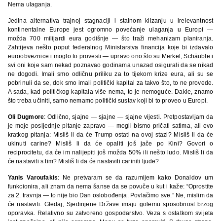
Nema ulaganja.
Jedina alternativa trajnoj stagnaciji i stalnom klizanju u irelevantnost
kontinentalne Europe jest ogromno povećanje ulaganja u Europi —
možda 700 milijardi eura godišnje — što traži mehanizam planiranja.
Zahtijeva nešto poput federalnog Ministarstva financija koje bi izdavalo
euroobveznice i moglo to provesti — upravo ono što su Merkel, Schäuble i
svi oni koje sam nekad poznavao godinama unazad osigurali da se nikad
ne dogodi. Imali smo odličnu priliku za to tijekom krize eura, ali su se
pobrinuli da se, dok smo imali politički kapital za takvo što, to ne provede.
A sada, kad političkog kapitala više nema, to je nemoguće. Dakle, znamo
što treba učiniti, samo nemamo politički sustav koji bi to proveo u Europi.
Oli Dugmore
: Odlično, sjajne — sjajne — sjajne vijesti. Pretpostavljam da
je moje posljednje pitanje zapravo — mogli bismo pričati satima, ali evo
kratkog pitanja: Misliš li da će Trump ostati na ovoj stazi? Misliš li da će
ukinuti carine? Misliš li da će opaliti još jače po Kini? Govori o
reciprocitetu, da će im nalijepiti još možda 50% ili nešto ludo. Misliš li da
će nastaviti s tim? Misliš li da će nastaviti cariniti ljude?
Yanis Varoufakis
: Ne pretvaram se da razumijem kako Donaldov um
funkcionira, ali znam da nema šanse da se povuče u kut i kaže: “Oprostite
za 2. travnja — to nije bio Dan oslobođenja. Povlačimo sve.” Ne, mislim da
će nastaviti. Gledaj, Sjedinjene Države imaju golemu sposobnost brzog
oporavka. Relativno su zatvoreno gospodarstvo. Veza s ostatkom svijeta