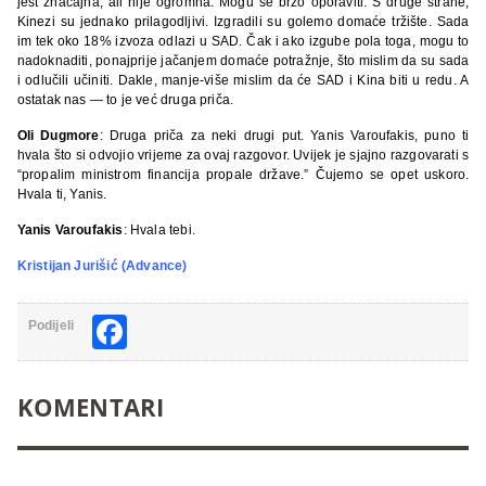
jest značajna, ali nije ogromna. Mogu se brzo oporaviti. S druge strane,
Kinezi su jednako prilagodljivi. Izgradili su golemo domaće tržište. Sada
im tek oko 18% izvoza odlazi u SAD. Čak i ako izgube pola toga, mogu to
nadoknaditi, ponajprije jačanjem domaće potražnje, što mislim da su sada
i odlučili učiniti. Dakle, manje-više mislim da će SAD i Kina biti u redu. A
ostatak nas — to je već druga priča.
Oli Dugmore
: Druga priča za neki drugi put. Yanis Varoufakis, puno ti
hvala što si odvojio vrijeme za ovaj razgovor. Uvijek je sjajno razgovarati s
“propalim ministrom financija propale države.” Čujemo se opet uskoro.
Hvala ti, Yanis.
Yanis Varoufakis
: Hvala tebi.
Kristijan Jurišić (Advance)
Facebook
Podijeli
KOMENTARI