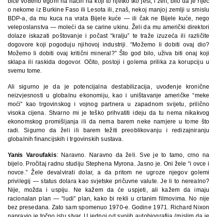
biće vođeno egom na način na koji to rijetko tko jest, i želi, bilo da je riječ
o nekome iz Burkine Faso ili Lesota ili, znaš, nekoj manjoj zemlji u smislu
BDP-a, da mu kuca na vrata Bijele kuće — ili čak ne Bijele kuće, nego
veleposlanstva — moleći da se carine ukinu. Želi da mu američki direktori
dolaze iskazati poštovanje i počast “kralju” te traže izuzeća ili različite
dogovore koji pogoduju njihovoj industriji. “Možemo li dobiti ovaj dio?
Možemo li dobiti ovaj kritični mineral?” Što god bilo, uživa biti onaj koji
sklapa ili raskida dogovor. Očito, postoji i golema prilika za korupciju u
svemu tome.
Ali sigurno je da je potencijalna destabilizacija, uvođenje kronične
neizvjesnosti u globalnu ekonomiju, kao i uništavanje američke “meke
moći” kao trgovinskog i vojnog partnera u zapadnom svijetu, prilično
visoka cijena. Stvarno mi je teško prihvatiti ideju da tu nema nikakvog
ekonomskog promišljanja ili da nema barem neke namjere u tome što
radi. Sigurno da želi ili barem težiti preoblikovanju i redizajniranju
globalnih financijskih i trgovinskih sustava.
Yanis Varoufakis
: Naravno. Naravno da želi. Sve je to tamo, crno na
bijelo. Pročitaj radnu studiju Stephena Myrona. Jasno je. Oni žele “i ovce i
novce.” Žele devalvirati dolar, a da pritom ne ugroze njegov golemi
privilegij — status dolara kao svjetske pričuvne valute. Je li to nerealno?
Nije, možda i uspiju. Ne kažem da će uspjeti, ali kažem da imaju
racionalan plan — “ludi” plan, kako bi rekli u crtanim filmovima. No nije
bez presedana. Zato sam spomenuo 1970-e. Godine 1971. Richard Nixon
napravio je točno istu stvar. U jednoj od svojih autobiografija (mislim da je