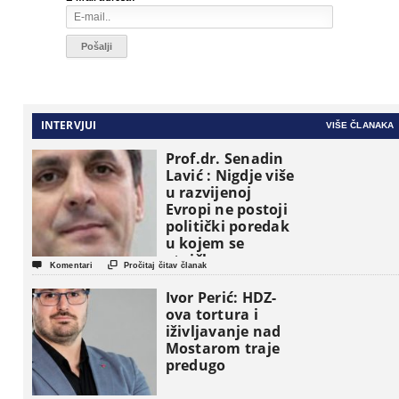
INTERVJUI
VIŠE ČLANAKA
Prof.dr. Senadin
Lavić : Nigdje više
u razvijenoj
Evropi ne postoji
politički poredak
u kojem se
etničke grupe


Komentari
Pročitaj čitav članak
pojavljuju kao
osnovne
Ivor Perić: HDZ-
političke jedinice
ova tortura i
iživljavanje nad
Mostarom traje
predugo