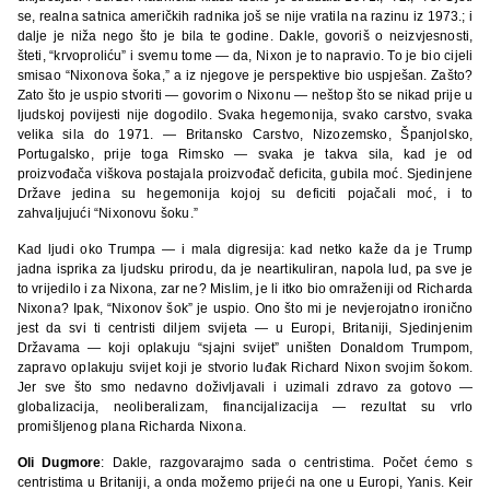
se, realna satnica američkih radnika još se nije vratila na razinu iz 1973.; i
dalje je niža nego što je bila te godine. Dakle, govoriš o neizvjesnosti,
šteti, “krvoproliću” i svemu tome — da, Nixon je to napravio. To je bio cijeli
smisao “Nixonova šoka,” a iz njegove je perspektive bio uspješan. Zašto?
Zato što je uspio stvoriti — govorim o Nixonu — neštop što se nikad prije u
ljudskoj povijesti nije dogodilo. Svaka hegemonija, svako carstvo, svaka
velika sila do 1971. — Britansko Carstvo, Nizozemsko, Španjolsko,
Portugalsko, prije toga Rimsko — svaka je takva sila, kad je od
proizvođača viškova postajala proizvođač deficita, gubila moć. Sjedinjene
Države jedina su hegemonija kojoj su deficiti pojačali moć, i to
zahvaljujući “Nixonovu šoku.”
Kad ljudi oko Trumpa — i mala digresija: kad netko kaže da je Trump
jadna isprika za ljudsku prirodu, da je neartikuliran, napola lud, pa sve je
to vrijedilo i za Nixona, zar ne? Mislim, je li itko bio omraženiji od Richarda
Nixona? Ipak, “Nixonov šok” je uspio. Ono što mi je nevjerojatno ironično
jest da svi ti centristi diljem svijeta — u Europi, Britaniji, Sjedinjenim
Državama — koji oplakuju “sjajni svijet” uništen Donaldom Trumpom,
zapravo oplakuju svijet koji je stvorio luđak Richard Nixon svojim šokom.
Jer sve što smo nedavno doživljavali i uzimali zdravo za gotovo —
globalizacija, neoliberalizam, financijalizacija — rezultat su vrlo
promišljenog plana Richarda Nixona.
Oli Dugmore
: Dakle, razgovarajmo sada o centristima. Počet ćemo s
centristima u Britaniji, a onda možemo prijeći na one u Europi, Yanis. Keir