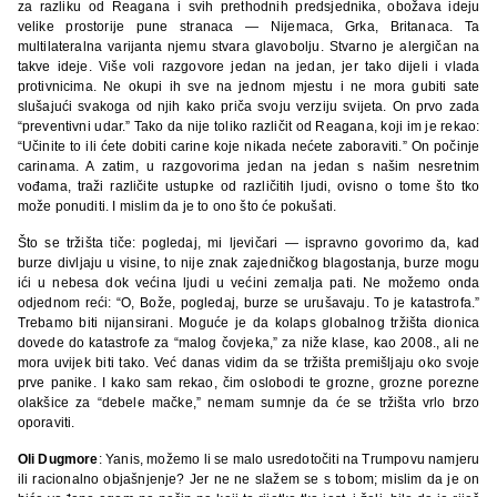
za razliku od Reagana i svih prethodnih predsjednika, obožava ideju
velike prostorije pune stranaca — Nijemaca, Grka, Britanaca. Ta
multilateralna varijanta njemu stvara glavobolju. Stvarno je alergičan na
takve ideje. Više voli razgovore jedan na jedan, jer tako dijeli i vlada
protivnicima. Ne okupi ih sve na jednom mjestu i ne mora gubiti sate
slušajući svakoga od njih kako priča svoju verziju svijeta. On prvo zada
“preventivni udar.” Tako da nije toliko različit od Reagana, koji im je rekao:
“Učinite to ili ćete dobiti carine koje nikada nećete zaboraviti.” On počinje
carinama. A zatim, u razgovorima jedan na jedan s našim nesretnim
vođama, traži različite ustupke od različitih ljudi, ovisno o tome što tko
može ponuditi. I mislim da je to ono što će pokušati.
Što se tržišta tiče: pogledaj, mi ljevičari — ispravno govorimo da, kad
burze divljaju u visine, to nije znak zajedničkog blagostanja, burze mogu
ići u nebesa dok većina ljudi u većini zemalja pati. Ne možemo onda
odjednom reći: “O, Bože, pogledaj, burze se urušavaju. To je katastrofa.”
Trebamo biti nijansirani. Moguće je da kolaps globalnog tržišta dionica
dovede do katastrofe za “malog čovjeka,” za niže klase, kao 2008., ali ne
mora uvijek biti tako. Već danas vidim da se tržišta premišljaju oko svoje
prve panike. I kako sam rekao, čim oslobodi te grozne, grozne porezne
olakšice za “debele mačke,” nemam sumnje da će se tržišta vrlo brzo
oporaviti.
Oli Dugmore
: Yanis, možemo li se malo usredotočiti na Trumpovu namjeru
ili racionalno objašnjenje? Jer ne ne slažem se s tobom; mislim da je on