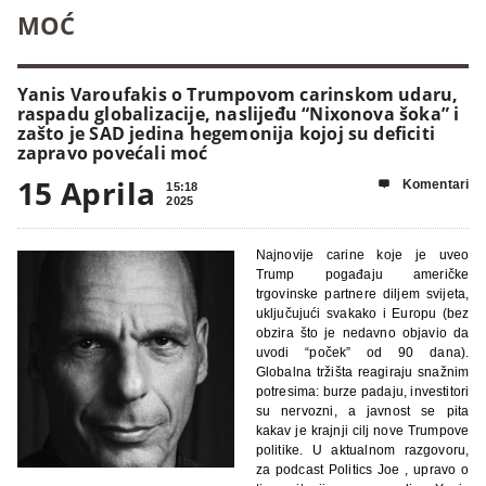
MOĆ
Yanis Varoufakis o Trumpovom carinskom udaru,
raspadu globalizacije, naslijeđu “Nixonova šoka” i
zašto je SAD jedina hegemonija kojoj su deficiti
zapravo povećali moć
15 Aprila
Komentari

15:18
2025
Najnovije carine koje je uveo
Trump pogađaju američke
trgovinske partnere diljem svijeta,
uključujući svakako i Europu (bez
obzira što je nedavno objavio da
uvodi “poček” od 90 dana).
Globalna tržišta reagiraju snažnim
potresima: burze padaju, investitori
su nervozni, a javnost se pita
kakav je krajnji cilj nove Trumpove
politike. U aktualnom razgovoru,
za podcast Politics Joe , upravo o