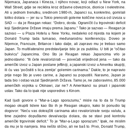
Nijemaca, Japanaca i Kineza, i njihov novac, koji odlazi u New York, na
Wall Street, gdje se reciklira kroz državne obveznice, dionice i nekretnine.
Ali u jednom trenutku, sredinom 1980-ih, Japanci su, konkretno, gomilali
toliko dolara — jer su u Tokio prenosili goleme količine novca od izvoza u
SAD — da je Reagan rekao: “Dobro, dosta. Ograničit ću trgovinski deficit
koji Sjedinjene Države imaju prema Japanu.” Tako je sazvao — Reagan je
sazvao — u Plaza Hotelu u New Yorku, nedaleko od mjesta na kojem je
Donald Trump tada tumarao, međunarodnu konferenciju. Doveo je
Nijemce, Francuze, Britance i tako dalje, ali zapravo mu je trebao samo
Japan. To multilateralno predstavljanje bilo je za publiku. U biti je “očitao
bukvicu” Japancima. Ono što je Reagan rekao Japancima vrlo je
jednostavno: “Ili ćete revalorizirati — povećati vrijednost jena — tako da
američki izvoz u Japan postane jeftiniji, a japanski izvoz u Ameriku skuplji,
ili ću vas ‘počistiti s lica zemlje’ golemim carinama.” Dakle, to je napravio
prije nego što je uveo carine, a Japanci su popustili. Naravno, Japan je
tada bio i ostao vazal Sjedinjenih Država. Tamo je, ne zaboravimo, 85.000
američkih vojnika u Okinawi, zar ne? A Amerikanci su pisali i japanski
ustav. Tako da to ipak nije usporedivo s Kinom.
Kad ljudi govore o “Mar-a-Lago sporazumu,” misle na to da bi Trump
mogao okupiti lidere kao što ih je Reagan okupio, kako bi ponudio taj
dogovor: “Neću vas dokrajčiti carinama ako revalorizirate svoju valutu, a
time zajedno dopuštamo devalvaciju dolara, da se stavi pod kontrolu
američki trgovinski deficit.” To je “Mar-a-Lago sporazum.” Ipak, ne mislim
da mu je to namjera. Ima nešto slično, ali ne baš to. Prvo, Donald Trump,