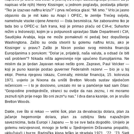
napisao više njih) Henry Kissinger, u jednom poglavlju, postavlja pitanje:
“Tko je izazvao naftnu krizu?” i prva rečenica glasi: “Mi smo.” Vrlo je jasno
objasnio da je mit kako su Arapi i OPEC, te zemlje Trećeg svijeta,
nametnule visoke cijene Americi — čista besmislica. Ne zaboravimo tko je
tada bio u OPEC-u: šah Irana, koji je primao plaću od CIA-e; Suhartov
režim u Indoneziji, kojim je u potpunosti upravljao State Department i CIA;
Saudijska Arabija, koja ne može pomaknuti ni pedalj bez dopuštenja
Washingtona. Zašto su onda stvorili tu golemu naftnu krizu, ako je
Kissinger u pravu? Zašto je Nixon poslao svog ministra financija
Europljanima s porukom: “Dolar je, prijatelji, naša valuta, a odsad će biti
vaš problem”? Nikada ništa agresivnije nije upućeno Europljanima. Ne
mislim da je ijedan Jayavan rekao nešto gore. Zapravo, Paul Volcker —
koji je puno kasnije postao guverner Federalnih rezervi — bio je u toj
ekipi. Prema njegovu iskazu, Connally, ministar financija, 15. kolovoza
1971. uvjerio je Nixona da uništi Bretton Woods sustav sljedećom
rečenicom — i to je doslovno, urezalo mi se u pamćenje kad sam čitao:
“Gospodine predsjedniče, stranci su ovdje da nas zeznu, i mi moramo
zeznuti njih prije nego što oni zezn*u nas.” I dva dana kasnije, on je srušio
Bretton Woods.
Dakle, sve što si rekao — veliki šok, plan za devalvaciju dolara, plan za
jačanje hegemonije dolara, plan za ozbiljnu štetu najvažnijim
saveznicima, tada Europi i Japanu — to se sve tada dogodilo. Unijelo je
golemu neizvjesnost, mnogo je tvrtki u Sjedinjenim Državama propatilo,
uključujući i burze. Radnička klasa teško je stradala 1971., ’72., ’73. Sjeti