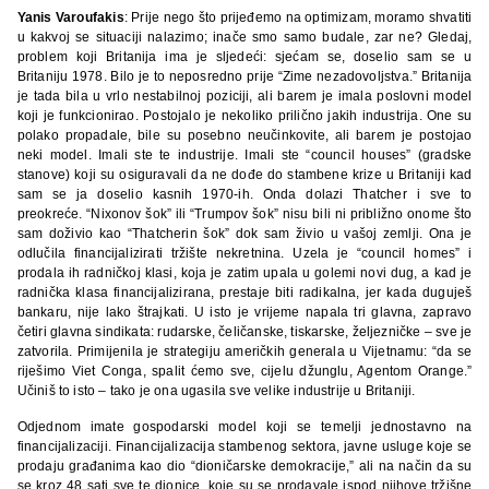
Yanis Varoufakis
: Prije nego što prijeđemo na optimizam, moramo shvatiti
u kakvoj se situaciji nalazimo; inače smo samo budale, zar ne? Gledaj,
problem koji Britanija ima je sljedeći: sjećam se, doselio sam se u
Britaniju 1978. Bilo je to neposredno prije “Zime nezadovoljstva.” Britanija
je tada bila u vrlo nestabilnoj poziciji, ali barem je imala poslovni model
koji je funkcionirao. Postojalo je nekoliko prilično jakih industrija. One su
polako propadale, bile su posebno neučinkovite, ali barem je postojao
neki model. Imali ste te industrije. Imali ste “council houses” (gradske
stanove) koji su osiguravali da ne dođe do stambene krize u Britaniji kad
sam se ja doselio kasnih 1970-ih. Onda dolazi Thatcher i sve to
preokreće. “Nixonov šok” ili “Trumpov šok” nisu bili ni približno onome što
sam doživio kao “Thatcherin šok” dok sam živio u vašoj zemlji. Ona je
odlučila financijalizirati tržište nekretnina. Uzela je “council homes” i
prodala ih radničkoj klasi, koja je zatim upala u golemi novi dug, a kad je
radnička klasa financijalizirana, prestaje biti radikalna, jer kada duguješ
bankaru, nije lako štrajkati. U isto je vrijeme napala tri glavna, zapravo
četiri glavna sindikata: rudarske, čeličanske, tiskarske, željezničke – sve je
zatvorila. Primijenila je strategiju američkih generala u Vijetnamu: “da se
riješimo Viet Conga, spalit ćemo sve, cijelu džunglu, Agentom Orange.”
Učiniš to isto – tako je ona ugasila sve velike industrije u Britaniji.
Odjednom imate gospodarski model koji se temelji jednostavno na
financijalizaciji. Financijalizacija stambenog sektora, javne usluge koje se
prodaju građanima kao dio “dioničarske demokracije,” ali na način da su
se kroz 48 sati sve te dionice, koje su se prodavale ispod njihove tržišne