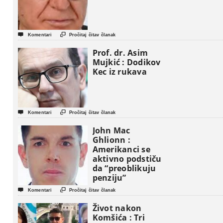


Komentari
Pročitaj čitav članak
Prof. dr. Asim
Mujkić : Dodikov
Kec iz rukava


Komentari
Pročitaj čitav članak
John Mac
Ghlionn :
Amerikanci se
aktivno podstiču
da “preoblikuju
penziju”


Komentari
Pročitaj čitav članak
Život nakon
Komšića : Tri