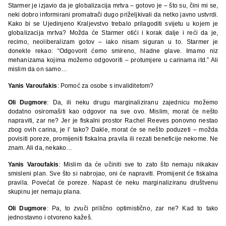
Starmer je izjavio da je globalizacija mrtva – gotovo je – što su, čini mi se,
neki dobro informirani promatrači dugo priželjkivali da netko javno ustvrdi.
Kako bi se Ujedinjeno Kraljevstvo trebalo prilagoditi svijetu u kojem je
globalizacija mrtva? Možda će Starmer otići i korak dalje i reći da je,
recimo, neoliberalizam gotov – iako nisam siguran u to. Starmer je
donekle rekao: “Odgovorit ćemo smireno, hladne glave. Imamo niz
mehanizama kojima možemo odgovoriti – protumjere u carinama itd.” Ali
mislim da on samo…
Yanis Varoufakis
: Pomoć za osobe s invaliditetom?
Oli Dugmore
: Da, ili neku drugu marginaliziranu zajednicu možemo
dodatno osiromašiti kao odgovor na sve ovo. Mislim, morat će nešto
napraviti, zar ne? Jer je fiskalni prostor Rachel Reeves ponovno nestao
zbog ovih carina, je l’ tako? Dakle, morat će se nešto poduzeti – možda
povisiti poreze, promijeniti fiskalna pravila ili rezati beneficije nekome. Ne
znam. Ali da, nekako…
Yanis Varoufakis
: Mislim da će učiniti sve to zato što nemaju nikakav
smisleni plan. Sve što si nabrojao, oni će napraviti. Promijenit će fiskalna
pravila. Povećat će poreze. Napast će neku marginaliziranu društvenu
skupinu jer nemaju plana.
Oli Dugmore
: Pa, to zvuči prilično optimistično, zar ne? Kad to tako
jednostavno i otvoreno kažeš.