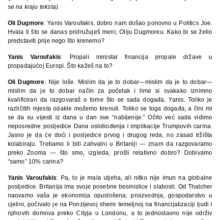
se na kraju teksta).
Oli Dugmore
: Yanis Varoufakis, dobro nam došao ponovno u Politics Joe.
Hvala ti što se danas pridružuješ meni, Oliju Dugmoreu. Kako bi se želio
predstaviti prije nego što krenemo?
Yanis Varoufakis
: Propali ministar financija propale države u
propadajućoj Europi. Što kažeš na to?
Oli Dugmore
: Nije loše. Mislim da je to dobar—mislim da je to dobar—
mislim da je to dobar način za početak i time si svakako iznimno
kvalificiran da razgovaraš o tome što se sada događa, Yanis. Toliko je
različitih mjesta odakle možemo krenuti. Toliko se toga događa, a čini mi
se da su vijesti iz dana u dan sve “nabijenije.” Očito već sada vidimo
neposredne posljedice Dana oslobođenja i implikacije Trumpovih carina.
Jasno je da će doći i posljedice prvog i drugog reda, no zasad tržišta
kolabiraju. Trebamo li biti zahvalni u Britaniji — znam da razgovaramo
preko Zooma — što smo, izgleda, prošli relativno dobro? Dobivamo
“samo” 10% carina?
Yanis Varoufakis
: Pa, to je mala utjeha, ali nitko nije imun na globalne
posljedice. Britanija ima svoje posebne besmislice i slabosti. Od Thatcher
naovamo vaša je ekonomija opustošena; proizvodnja, gospodarstvo u
cjelini, počivalo je na Ponzijevoj shemi temeljnoj na financijalizaciji ljudi i
njihovih domova preko Cityja u Londonu, a to jednostavno nije održiv