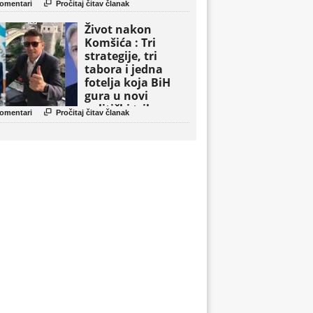

omentari
Pročitaj čitav članak
Život nakon
Komšića : Tri
strategije, tri
tabora i jedna
fotelja koja BiH
gura u novi
politički triler

omentari
Pročitaj čitav članak