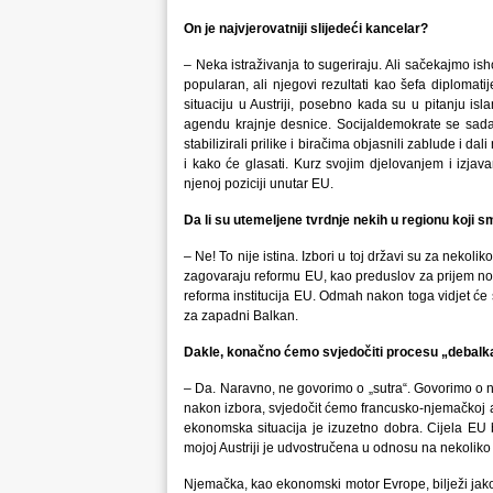
On je najvjerovatniji slijedeći kancelar?
– Neka istraživanja to sugeriraju. Ali sačekajmo ish
popularan, ali njegovi rezultati kao šefa diplomati
situaciju u Austriji, posebno kada su u pitanju isla
agendu krajnje desnice. Socijaldemokrate se sada na
stabilizirali prilike i biračima objasnili zablude i 
i kako će glasati. Kurz svojim djelovanjem i izjava
njenoj poziciji unutar EU.
Da li su utemeljene tvrdnje nekih u regionu koji 
– Ne! To nije istina. Izbori u toj državi su za nekol
zagovaraju reformu EU, kao preduslov za prijem novi
reforma institucija EU. Odmah nakon toga vidjet će 
za zapadni Balkan.
Dakle, konačno ćemo svjedočiti procesu „debalka
– Da. Naravno, ne govorimo o „sutra“. Govorimo o ne
nakon izbora, svjedočit ćemo francusko-njemačkoj ak
ekonomska situacija je izuzetno dobra. Cijela EU b
mojoj Austriji je udvostručena u odnosu na nekoliko
Njemačka, kao ekonomski motor Evrope, bilježi ja