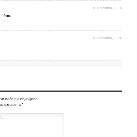
18 Septembra, 12:20
itičara.
18 Septembra, 12:30
sa neće biti objavljena.
 su označena
*