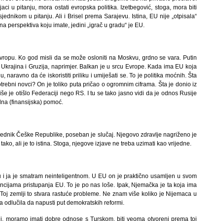
ci u pitanju, mora ostati evropska politika. Izetbegović, stoga, mora biti
jednikom u pitanju. Ali i Brisel prema Sarajevu. Istina, EU nije „otpisala“
na perspektiva koju imate, jedini „igrač u gradu“ je EU.
 Evropu. Ko god misli da se može osloniti na Moskvu, grdno se vara. Putin
 Ukrajina i Gruzija, naprimjer. Balkan je u srcu Evrope. Kada ima EU koja
, naravno da će iskoristiti priliku i umiješati se. To je politika moćnih. Šta
trebni novci? On je toliko puta pričao o ogromnim ciframa. Šta je donio iz
 je otišlo Federaciji nego RS. I tu se tako jasno vidi da je odnos Rusije
na (finansijska) pomoć.
ednik Češke Republike, poseban je slučaj. Njegovo zdravlje nagriženo je
ako, ali je to istina. Stoga, njegove izjave ne treba uzimati kao vrijedne.
ju i ja je smatram neinteligentnom. U EU on je praktično usamljen u svom
ncijama pristupanja EU. To je po nas loše. Ipak, Njemačka je ta koja ima
Toj zemlji to stvara rastuće probleme. Ne znam više koliko je Nijemaca u
a odlučila da napusti put demokratskih reformi.
ani, moramo imati dobre odnose s Turskom, biti veoma otvoreni prema toj