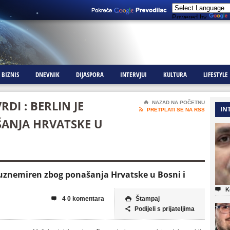
Powered by
BIZNIS
DNEVNIK
DIJASPORA
INTERVJUI
KULTURA
LIFESTYLE
DI : BERLIN JE
⌂
NAZAD NA POČETNU
IN

PRETPLATI SE NA RSS
ANJA HRVATSKE U
e uznemiren zbog ponašanja Hrvatske u Bosni i

K
4 0 komentara
Štampaj


Podijeli s prijateljima
