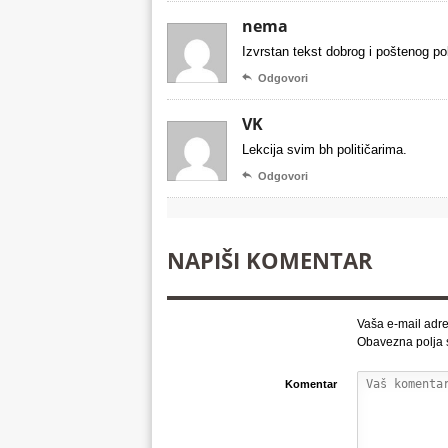
nema
Izvrstan tekst dobrog i poštenog pol

Odgovori
VK
Lekcija svim bh političarima.

Odgovori
NAPIŠI KOMENTAR
Vaša e-mail adre
Obavezna polja
Komentar