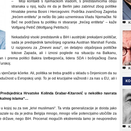
– Moji kontakti s njemačkom vladom, s predstavnicima obiju
stranaka u njoj, kažu mi da je Berlin jako zabrinut zbog politike
Hrvatske prema Bosni i Hercegovini. Podrška zvaničnog Zagreba
„trećem entitetu“ je nešto što jako uznemirava Vladu Njemačke. Ni
Beč ne podržava tu politiku ni stvaranje „trećeg entiteta“ – kaže

K
Volfgang Petrič (Wolfgang Petritsch).
Nekadašnji visoki predstavnik u BiH i austrijski prekaljeni političar,
sada je predsjednik tamošnjeg ogranka Austrian Marshall Funda.
U razgovoru za „Dnevni avaz“, on detaljno objašnjava političke
tokove Zapada, ali i iznosi poglede na situaciju na Balkanu,
n i prema politici Bakira Izetbegovića, lidera SDA i bošnjačkog člana
urskoj.

K
enčanje kćerke. Ali, politika se treba graditi u skladu s činjenicom da su
dućnost u Evropskoj uniji. To je od krucijalne važnosti i za nas u EU, ali i
KO
redsjednica Hrvatske Kolinda Grabar-Kitarović u nekoliko navrata
adikalnog islama“…
 u kojoj su za sve „krivi muslimani“. Ta vrsta generalizacije je doista jako
kazale su da je jedna Belgija mnogo, mnogo više potencijalno utočište za
ke države, nego BiH. Procenat mogućih ekstremista tamo je neuporedivo

K