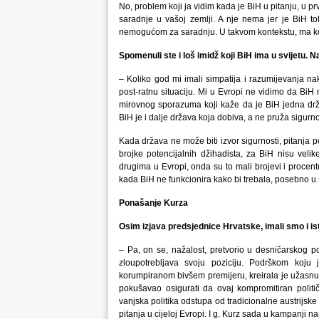
No, problem koji ja vidim kada je BiH u pitanju, u prv
saradnje u vašoj zemlji. A nje nema jer je BiH tol
nemogućom za saradnju. U takvom kontekstu, ma kolik
Spomenuli ste i loš imidž koji BiH ima u svijetu. Na
– Koliko god mi imali simpatija i razumijevanja na
post-ratnu situaciju. Mi u Evropi ne vidimo da BiH 
mirovnog sporazuma koji kaže da je BiH jedna držav
BiH je i dalje država koja dobiva, a ne pruža sigurno
Kada država ne može biti izvor sigurnosti, pitanja p
brojke potencijalnih džihadista, za BiH nisu vel
drugima u Evropi, onda su to mali brojevi i procent
kada BiH ne funkcionira kako bi trebala, posebno u
Ponašanje Kurza
Osim izjava predsjednice Hrvatske, imali smo i is
– Pa, on se, nažalost, pretvorio u desničarskog p
zloupotrebljava svoju poziciju. Podrškom koj
korumpiranom bivšem premijeru, kreirala je užasn
pokušavao osigurati da ovaj kompromitiran politi
vanjska politika odstupa od tradicionalne austrijske 
pitanja u cijeloj Evropi. I g. Kurz sada u kampanji nas