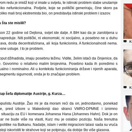
om redu je imidž koji vi imate u svijetu, te istinski problem slabe unutarnje
iko nefunkcionalna. Podjele, koje se politički generiraju, čine skoro pa
o mali broj ekstremista bio, on predstavlja istinski problem i izazov.
 šta ste mislili?
kon 22 godine od Dejtona, svijet ide dalje. A BIH kao da je zarobljena u
napreduje. Niti politički, ni ekonomski, ni socijalno, a posebno ne u duhu

K
a, dosta decentralizirana, ali koja funkcionira. A funkcionalnosti nema.
sne usluge. I to je problem.
oput džihadista, imaju posebnu težinu. Vidite, želim istaći da činjenice, da
ike. Govorimo o relativno malim brojevima. Posebno kada ih poredimo s
ualno i nominalno. Ali u kontekstu funkcioniranja države i njenih aparata,
 segmentu sigurnosti, onda je to značajan problem.

K
tup šefa diplomatije Austrije, g. Kurza…
opulistu Austrije. Žao mi je da moram reći da on, jednostavno, ponekad
u je, pred izbore u Makedoniji dao stranci VMRO-DPMNE i iznimno
u situaciju za EU i komesara Johanesa Hana (Johannes Hahn). Dok je on
čar ne bude više na vlasti, Kurz mu je oslabio poziciju. Naša trenutna
politike na Balkanu. Nadalje, islam i veliki migracioni talasi sada su vruća
toji iskoristiti te strahove koji se potpiruju, da dobije što više glasova.