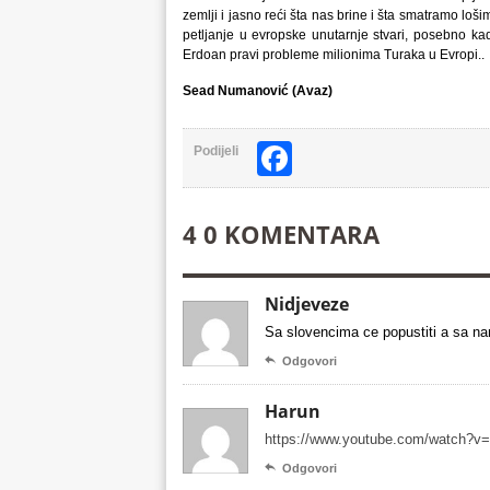
zemlji i jasno reći šta nas brine i šta smatramo loši
petljanje u evropske unutarnje stvari, posebno k
Erdoan pravi probleme milionima Turaka u Evropi..
Sead Numanović (Avaz)
Facebook
Podijeli
4 0 KOMENTARA
Nidjeveze
Sa slovencima ce popustiti a sa n

Odgovori
Harun
https://www.youtube.com/watch?v

Odgovori