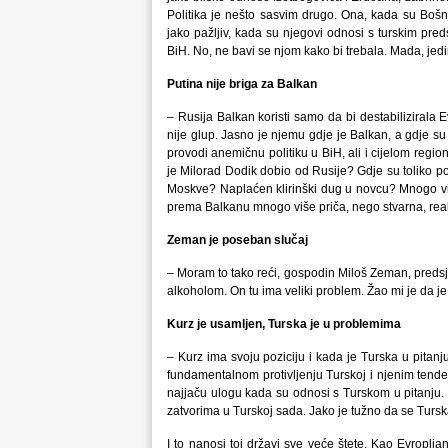
Politika je nešto sasvim drugo. Ona, kada su Bošnja
jako pažljiv, kada su njegovi odnosi s turskim preds
BiH. No, ne bavi se njom kako bi trebala. Mada, jedi
Putina nije briga za Balkan
– Rusija Balkan koristi samo da bi destabilizirala
nije glup. Jasno je njemu gdje je Balkan, a gdje su
provodi anemičnu politiku u BiH, ali i cijelom regionu
je Milorad Dodik dobio od Rusije? Gdje su toliko po
Moskve? Naplaćen klirinški dug u novcu? Mnogo više
prema Balkanu mnogo više priča, nego stvarna, real
Zeman je poseban slučaj
– Moram to tako reći, gospodin Miloš Zeman, predsj
alkoholom. On tu ima veliki problem. Žao mi je da je t
Kurz je usamljen, Turska je u problemima
– Kurz ima svoju poziciju i kada je Turska u pitan
fundamentalnom protivljenju Turskoj i njenim tende
najjaču ulogu kada su odnosi s Turskom u pitanju. 
zatvorima u Turskoj sada. Jako je tužno da se Tursk
I to nanosi toj državi sve veće štete. Kao Evroplj