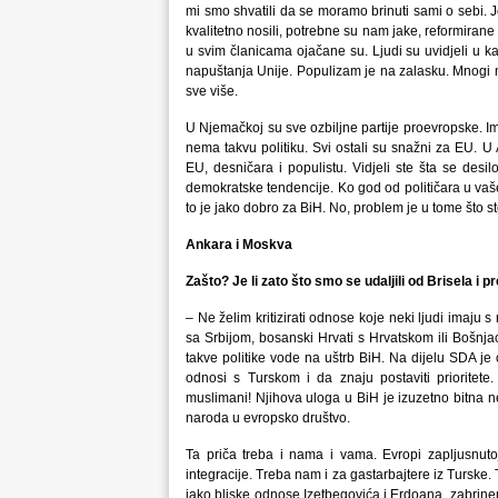
mi smo shvatili da se moramo brinuti sami o sebi. 
kvalitetno nosili, potrebne su nam jake, reformiran
u svim članicama ojačane su. Ljudi su uvidjeli u kak
napuštanja Unije. Populizam je na zalasku. Mnogi ne
sve više.
U Njemačkoj su sve ozbiljne partije proevropske. Ima
nema takvu politiku. Svi ostali su snažni za EU. U 
EU, desničara i populistu. Vidjeli ste šta se de
demokratske tendencije. Ko god od političara u vaše
to je jako dobro za BiH. No, problem je u tome što st
Ankara i Moskva
Zašto? Je li zato što smo se udaljili od Brisela 
– Ne želim kritizirati odnose koje neki ljudi imaju 
sa Srbijom, bosanski Hrvati s Hrvatskom ili Bošnja
takve politike vode na uštrb BiH. Na dijelu SDA je
odnosi s Turskom i da znaju postaviti prioritete
muslimani! Njihova uloga u BiH je izuzetno bitna n
naroda u evropsko društvo.
Ta priča treba i nama i vama. Evropi zapljusnuto
integracije. Treba nam i za gastarbajtere iz Turske. 
jako bliske odnose Izetbegovića i Erdoana, zabrin