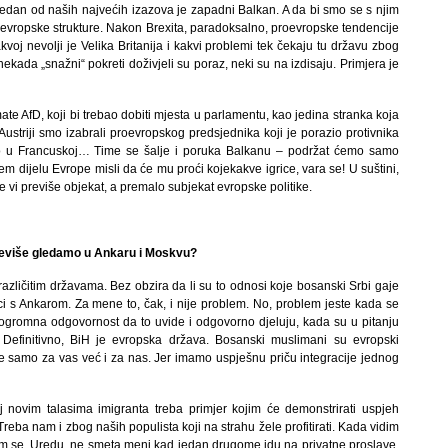
Jedan od naših najvećih izazova je zapadni Balkan. A da bi smo se s njim
e evropske strukture. Nakon Brexita, paradoksalno, proevropske tendencije
voj nevolji je Velika Britanija i kakvi problemi tek čekaju tu državu zbog
kada „snažni“ pokreti doživjeli su poraz, neki su na izdisaju. Primjera je
te AfD, koji bi trebao dobiti mjesta u parlamentu, kao jedina stranka koja
Austriji smo izabrali proevropskog predsjednika koji je porazio protivnika
silo u Francuskoj… Time se šalje i poruka Balkanu – podržat ćemo samo
m dijelu Evrope misli da će mu proći kojekakve igrice, vara se! U suštini,
e vi previše objekat, a premalo subjekat evropske politike.
i previše gledamo u Ankaru i Moskvu?
s različitim državama. Bez obzira da li su to odnosi koje bosanski Srbi gaje
ci s Ankarom. Za mene to, čak, i nije problem. No, problem jeste kada se
 ogromna odgovornost da to uvide i odgovorno djeluju, kada su u pitanju
. Definitivno, BiH je evropska država. Bosanski muslimani su evropski
e samo za vas već i za nas. Jer imamo uspješnu priču integracije jednog
j novim talasima imigranta treba primjer kojim će demonstrirati uspjeh
Treba nam i zbog naših populista koji na strahu žele profitirati. Kada vidim
em se. Uredu, ne smeta meni kad jedan drugome idu na privatne proslave.