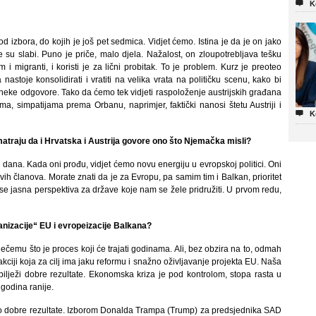

K
od izbora, do kojih je još pet sedmica. Vidjet ćemo. Istina je da je on jako
je su slabi. Puno je priče, malo djela. Nažalost, on zloupotrebljava tešku
m i migranti, i koristi je za lični probitak. To je problem. Kurz je preoteo
stoje konsolidirati i vratiti na velika vrata na političku scenu, kako bi
dali neke odgovore. Tako da ćemo tek vidjeti raspoloženje austrijskih građana
ma, simpatijama prema Orbanu, naprimjer, faktički nanosi štetu Austriji i

K
smatraju da i Hrvatska i Austrija govore ono što Njemačka misli?
iko dana. Kada oni prođu, vidjet ćemo novu energiju u evropskoj politici. Oni
h članova. Morate znati da je za Evropu, pa samim tim i Balkan, prioritet
se jasna perspektiva za države koje nam se žele pridružiti. U prvom redu,
nizacije“ EU i evropeizacije Balkana?
čemu što je proces koji će trajati godinama. Ali, bez obzira na to, odmah
ciji koja za cilj ima jaku reformu i snažno oživljavanje projekta EU. Naša
ilježi dobre rezultate. Ekonomska kriza je pod kontrolom, stopa rasta u
 godina ranije.
ko dobre rezultate. Izborom Donalda Trampa (Trump) za predsjednika SAD