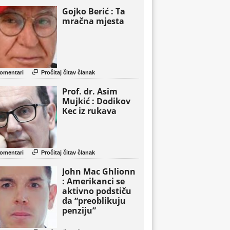
Gojko Berić : Ta
mračna mjesta

omentari
Pročitaj čitav članak
Prof. dr. Asim
Mujkić : Dodikov
Kec iz rukava

omentari
Pročitaj čitav članak
John Mac Ghlionn
: Amerikanci se
aktivno podstiču
da “preoblikuju
penziju”