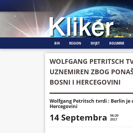
BIH
REGION
SVIJET
KOLUMNE
WOLFGANG PETRITSCH TVR
UZNEMIREN ZBOG PONAŠ
BOSNI I HERCEGOVINI
Wolfgang Petritsch tvrdi : Berlin j
Hercegovini
14 Septembra
06:20
2017