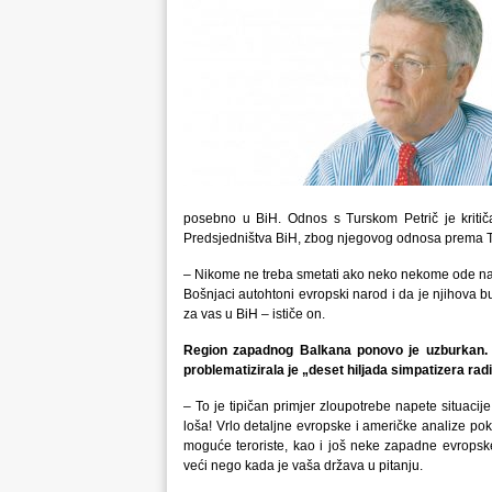
posebno u BiH. Odnos s Turskom Petrič je kritiča
Predsjedništva BiH, zbog njegovog odnosa prema T
– Nikome ne treba smetati ako neko nekome ode na vj
Bošnjaci autohtoni evropski narod i da je njihova bu
za vas u BiH – ističe on.
Region zapadnog Balkana ponovo je uzburkan. P
problematizirala je „deset hiljada simpatizera r
– To je tipičan primjer zloupotrebe napete situacije
loša! Vrlo detaljne evropske i američke analize po
moguće teroriste, kao i još neke zapadne evrops
veći nego kada je vaša država u pitanju.