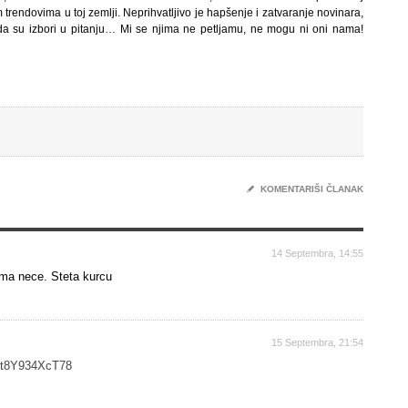
m trendovima u toj zemlji. Neprihvatljivo je hapšenje i zatvaranje novinara,
ada su izbori u pitanju… Mi se njima ne petljamu, ne mogu ni oni nama!
✎
KOMENTARIŠI ČLANAK
14 Septembra, 14:55
ama nece. Steta kurcu
15 Septembra, 21:54
=t8Y934XcT78