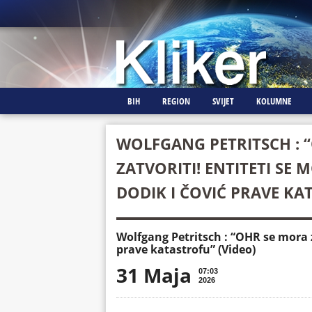
BIH
REGION
SVIJET
KOLUMNE
WOLFGANG PETRITSCH : 
ZATVORITI! ENTITETI SE 
DODIK I ČOVIĆ PRAVE KA
Wolfgang Petritsch : “OHR se mora z
prave katastrofu” (Video)
31 Maja
07:03
2026