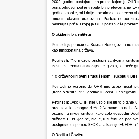
2002. godine postojao plan prema kojem je OHR treb
puna odgovornost je trebala biti prebačena na Evro
godina kasnije, mi i dalje govorimo o sljedećem vis
mnogim glavnim gradovima. „Postoje i drugi stručn
beskrajna priča u kojoj je OHR postao više problem
O ukidanju bh. entiteta
Petritsch je poručio da Bosna i Hercegovina ne može
kao funkcionalna država.
Petritsch:
”Ne možete pristupiti sa dvama entitetim
Bosna bi trebala biti dio sljedećeg vala, sljedeće
” O državnoj imovini i ”ugušenom” sukobu u BiH
Petritsch je ocijenio da OHR nije uspio riješiti p
„trebalo desiti“ 1999. godine u Bosni i Hercegovini.
Petritsch:
„Ako OHR nije uspio riješiti to pitanje u
predstavnik to mogao riješiti? Naravno da ne bi. A
ostane na nivou entiteta, kako žele gospodin Dodik
dužnost 1999. godine, bio je, u suštini, da pod sva
postignuto uz pomoć SFOR-a, a kasnije EUFOR-a.“
O Dodiku i Čoviću