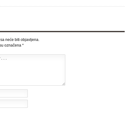
sa neće biti objavljena.
 su označena
*