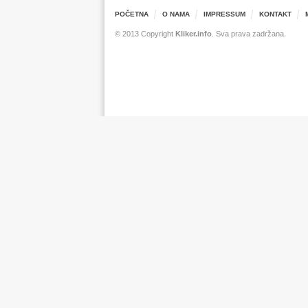
POČETNA
O NAMA
IMPRESSUM
KONTAKT
© 2013 Copyright
Kliker.info
. Sva prava zadržana.