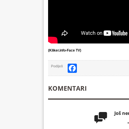
(Kliker.info-Face TV)
Facebook
Podijeli
KOMENTARI
Još n
