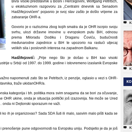
Bivši visoki predstavnik u Bosni i Hercegovini, Wolfgang Petritsch,
u ekskluzivnom razgovoru za „Centralni dnevnik sa Senadom
Hadžifejzovićem“ pojasnio je svoj stav zašto je došlo vrijeme za
zatvaranje OHR-a.

K
Govorio je o razlozima zbog kojih smatra da je OHR iscrpio svoju
svrhu, ulozi državne imovine u evropskom putu BiH, odnosu
prema Miloradu Dodiku i Draganu Čoviću, budućnosti
međunarodne zajednice u BiH te upozorio na rastući utjecaj
velikih sila i poslovnih interesa na zapadnom Balkanu.
Hadžifejzović:
„Prije nego što je došao u BiH kao visoki
strije u Srbiji od 1997. do 1999. godine i istovremeno izaslanik Evropske

K
važno napomenuti zato što se Petritsch, iz penzije, oglasio u vezi s OHR-
KO
edstavnika, traže ukidanOHR/a.
ska kategorija i bh. politika mora svim snagama da se bori za očuvanje,
e OHR ukine, onda je situacija politički još izazovnija. Ne može se Ured
… onda ni Dejtonski sporazum ne važi.
li ko ih je organizovao? Sada SDA šuti ili malo, sasvim malo pišti kada se

K
 i prenošenje pune odgovornosti na Evropsku uniju. Podsjetio je da je još