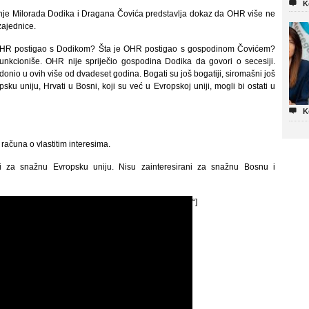

K
čanje Milorada Dodika i Dragana Čovića predstavlja dokaz da OHR više ne
zajednice.
 OHR postigao s Dodikom? Šta je OHR postigao s gospodinom Čovićem?
 funkcioniše. OHR nije spriječio gospodina Dodika da govori o secesiji.
onio u ovih više od dvadeset godina. Bogati su još bogatiji, siromašni još
ku uniju, Hrvati u Bosni, koji su već u Evropskoj uniji, mogli bi ostati u

K
 računa o vlastitim interesima.
ni za snažnu Evropsku uniju. Nisu zainteresirani za snažnu Bosnu i
“]