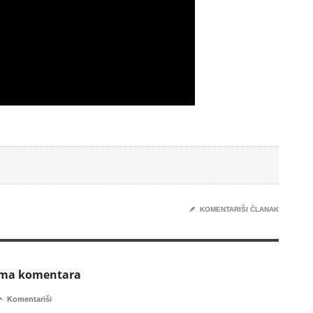
✎
KOMENTARIŠI ČLANAK
ema komentara

Komentariši