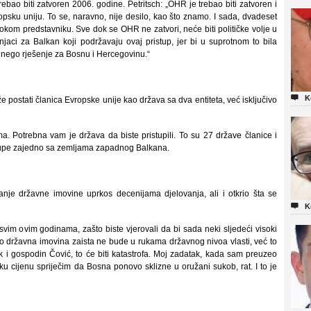
ao biti zatvoren 2006. godine. Petritsch: „OHR je trebao biti zatvoren i
psku uniju. To se, naravno, nije desilo, kao što znamo. I sada, dvadeset
okom predstavniku. Sve dok se OHR ne zatvori, neće biti političke volje u
jaci za Balkan koji podržavaju ovaj pristup, jer bi u suprotnom to bila
 nego rješenje za Bosnu i Hercegovinu.“

K
 postati članica Evropske unije kao država sa dva entiteta, već isključivo
a. Potrebna vam je država da biste pristupili. To su 27 države članice i
 grupe zajedno sa zemljama zapadnog Balkana.
itanje državne imovine uprkos decenijama djelovanja, ali i otkrio šta se

K
 svim ovim godinama, zašto biste vjerovali da bi sada neki sljedeći visoki
ko državna imovina zaista ne bude u rukama državnog nivoa vlasti, već to
 i gospodin Čović, to će biti katastrofa. Moj zadatak, kada sam preuzeo
ku cijenu spriječim da Bosna ponovo sklizne u oružani sukob, rat. I to je