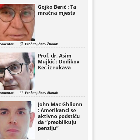
Gojko Berić : Ta
mračna mjesta

omentari
Pročitaj čitav članak
Prof. dr. Asim
Mujkić : Dodikov
Kec iz rukava

omentari
Pročitaj čitav članak
John Mac Ghlionn
: Amerikanci se
aktivno podstiču
da “preoblikuju
penziju”