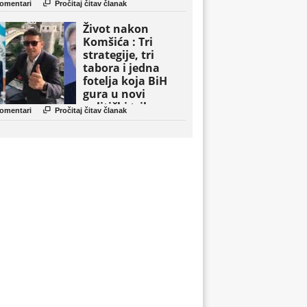

omentari
Pročitaj čitav članak
Život nakon
Komšića : Tri
strategije, tri
tabora i jedna
fotelja koja BiH
gura u novi
politički triler

omentari
Pročitaj čitav članak