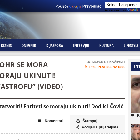
Powered by
BIZNIS
DNEVNIK
DIJASPORA
INTERVJUI
KULTURA
LIFESTYLE
“OHR SE MORA
⌂
NAZAD NA POČETNU
IN

PRETPLATI SE NA RSS
MORAJU UKINUTI!
TASTROFU” (VIDEO)
atvoriti! Entiteti se moraju ukinuti! Dodik i Čović

K
Komentari
Štampaj


Podijeli s prijateljima
