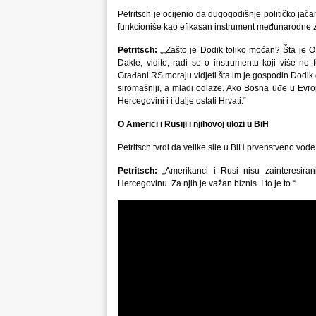
Petritsch je ocijenio da dugogodišnje političko ja
funkcioniše kao efikasan instrument međunarodne 
Petritsch:
„„Zašto je Dodik toliko moćan? Šta je
Dakle, vidite, radi se o instrumentu koji više ne
Građani RS moraju vidjeti šta im je gospodin Dodik d
siromašniji, a mladi odlaze. Ako Bosna uđe u Evrops
Hercegovini i i dalje ostati Hrvati.“
O Americi i Rusiji i njihovoj ulozi u BiH
Petritsch tvrdi da velike sile u BiH prvenstveno vode
Petritsch:
„Amerikanci i Rusi nisu zainteresira
Hercegovinu. Za njih je važan biznis. I to je to.“