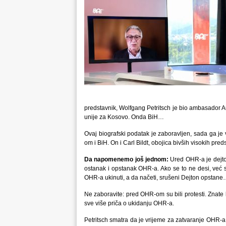
predstavnik, Wolfgang Petritsch je bio ambasador Au
unije za Kosovo. Onda BiH…
Ovaj biografski podatak je zaboravljen, sada ga je 
om i BiH. On i Carl Bildt, obojica bivših visokih pr
Da napomenemo još jednom:
Ured OHR-a je dejton
ostanak i opstanak OHR-a. Ako se to ne desi, već s
OHR-a ukinuti, a da načeti, srušeni Dejton opstane
Ne zaboravite: pred OHR-om su bili protesti. Znate 
sve više priča o ukidanju OHR-a.
Petritsch smatra da je vrijeme za zatvaranje OHR-a