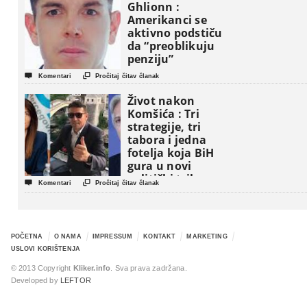
Ghlionn :
Amerikanci se
aktivno podstiču
da “preoblikuju
penziju”


Komentari
Pročitaj čitav članak
Život nakon
Komšića : Tri
strategije, tri
tabora i jedna
fotelja koja BiH
gura u novi
politički triler


Komentari
Pročitaj čitav članak
POČETNA
O NAMA
IMPRESSUM
KONTAKT
MARKETING
USLOVI KORIŠTENJA
© 2013 Copyright
Kliker.info
. Sva prava zadržana.
Developed by
LEFTOR