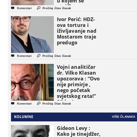
u kojem se
etničke grupe


Komentari
Pročitaj čitav članak
pojavljuju kao
osnovne
Ivor Perić: HDZ-
političke jedinice
ova tortura i
iživljavanje nad
Mostarom traje
predugo


Komentari
Pročitaj čitav članak
Vojni analitičar
dr. Vilko Klasan
upozorava : “Ovo
nije primirje ,
nego početak
svjetskog rata!”
(Video)


Komentari
Pročitaj čitav članak
KOLUMNE
VIŠE ČLANAKA
Gideon Levy :
Kako je tinejdžer,