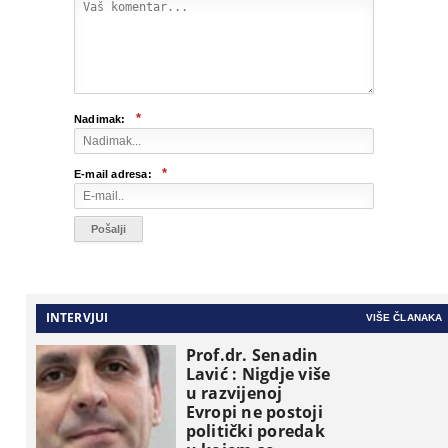
*
Nadimak:
*
E-mail adresa:
INTERVJUI
VIŠE ČLANAKA
Prof.dr. Senadin
Lavić : Nigdje više
u razvijenoj
Evropi ne postoji
politički poredak