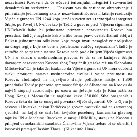
nezavisnost Kosova i da će očuvati teritorijalni integritet i suverenitet
demokratskim sredstvima.
"Pozivam vas da spriječite ohrabrivanje i
prihvaćanje jednostranog akta o
nezavisnosti Kosova, i kršenje rezolucije
Vijeća sigurnosti UN 1244 koja jamèi suverenitet i teritorijalni integritet
Srbije, po Povelji UN-a", rekao je Tadić u govoru pred
Vijećem sigurnosti
UN.
Rekavši kako bi jednostano priznanje nezavisnosti Kosova bio
presedan, Tadić je naglasio kako "nitko nema pravo destabilizirati Srbiju i
Balkan jednostranim odlukama koje mogu imati nesagledive posljedice
na druge regije koje se bore s problemom etničog separatizma".
Tadić je
zatražio da se rješenje statusa Kosova nađe pod okriljem Vijeća
sigurnosti
UN i u skladu s međnarodnim pravom, te da se ne kažnjava Srbiju
davanjem nezavisnosti Kosovu zbog "tragičn
ih grešaka režima Slobodana
Miloševića
".
On je također istaknuo da Vijeće sigurnosti UN mora odobriti
svaku promjenu sastava međunarodne civilne i vojne prisutnosti na
Kosovu, aludirajući na najavljeno slanje policijske misije s 1.800
pripadnika.
Tadić je ponovio spremnost Srbije da Albancima na Kosovu da
najviši stupanj autonomije, po uzoru na rješenje koja je Kina našla za
Hong Kong i Macao.
On je naglasio kako 250.000 Srba prognanih s
Kosova čeka da im se omogući povratak.
Vijeće sigurnosti UN, u čijem je
sastavu i Hrvatska, nakon Tadićeva je govora nastavilo rad na zatvorenoj
sjednici, na kojoj će saslušati izvješće posebnog izaslasnika glavnog
tajnika UN-a Joachima Rueckera o misiji UNMIK-a, stanju na Kosovu i
primjeni demokratskih standarda.Č
lanovima Vijeæa trebao bi se obratiti i
kosovski premijer Hashim Thaci. (Kliker.info-Hina)