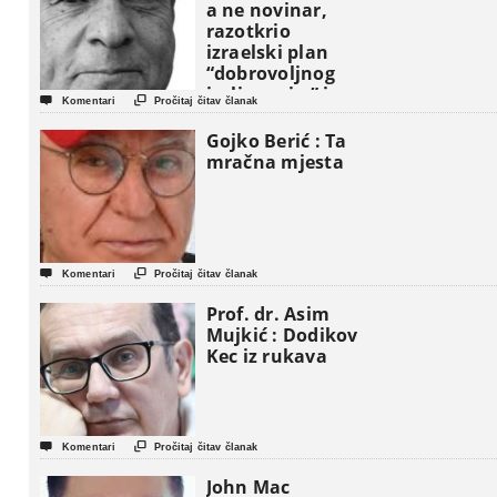
a ne novinar,
razotkrio
izraelski plan
“dobrovoljnog
iseljavanja ” iz


Komentari
Pročitaj čitav članak
Gaze
Gojko Berić : Ta
mračna mjesta


Komentari
Pročitaj čitav članak
Prof. dr. Asim
Mujkić : Dodikov
Kec iz rukava


Komentari
Pročitaj čitav članak
John Mac