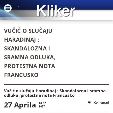
VUČIĆ O SLUČAJU
HARADINAJ :
SKANDALOZNA I
SRAMNA ODLUKA,
PROTESTNA NOTA
FRANCUSKO
Vučić o slučaju Haradinaj : Skandalozna i sramna
odluka, protestna nota Francusko
27 Aprila
Komentari

16:07
2017