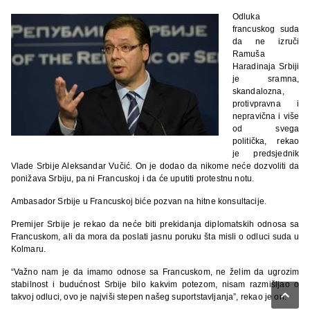
Odluka
francuskog suda
da ne izruči
Ramuša
Haradinaja Srbiji
je sramna,
skandalozna,
protivpravna i
nepravična i više
od svega
politička, rekao
je predsjednik
Vlade Srbije Aleksandar Vučić. On je dodao da nikome neće dozvoliti da
ponižava Srbiju, pa ni Francuskoj i da će uputiti protestnu notu.
Ambasador Srbije u Francuskoj biće pozvan na hitne konsultacije.
Premijer Srbije je rekao da neće biti prekidanja diplomatskih odnosa sa
Francuskom, ali da mora da poslati jasnu poruku šta misli o odluci suda u
Kolmaru.
“Važno nam je da imamo odnose sa Francuskom, ne želim da ugrozim
stabilnost i budućnost Srbije bilo kakvim potezom, nisam razmišljao o

takvoj odluci, ovo je najviši stepen našeg suportstavljanja”, rekao je on.