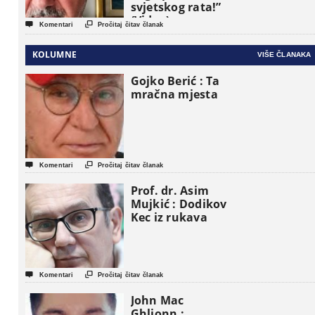
svjetskog rata!”
(Video)


Komentari
Pročitaj čitav članak
KOLUMNE
VIŠE ČLANAKA
Gojko Berić : Ta
mračna mjesta


Komentari
Pročitaj čitav članak
Prof. dr. Asim
Mujkić : Dodikov
Kec iz rukava


Komentari
Pročitaj čitav članak
John Mac
Ghlionn :