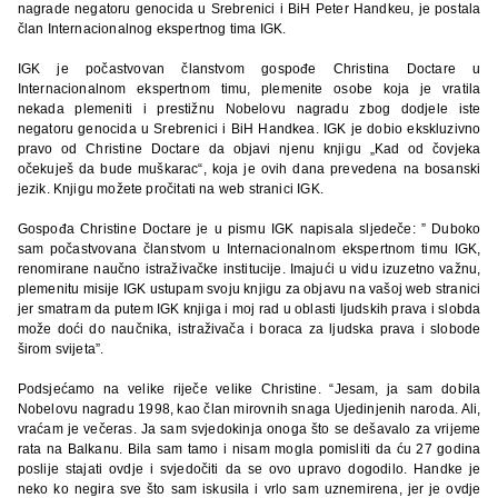
nagrade negatoru genocida u Srebrenici i BiH Peter Handkeu, je postala
član Internacionalnog ekspertnog tima IGK.
IGK je počastvovan članstvom gospođe Christina Doctare u
Internacionalnom ekspertnom timu, plemenite osobe koja je vratila
nekada plemeniti i prestižnu Nobelovu nagradu zbog dodjele iste
negatoru genocida u Srebrenici i BiH Handkea. IGK je dobio ekskluzivno
pravo od Christine Doctare da objavi njenu knjigu „Kad od čovjeka
očekuješ da bude muškarac“, koja je ovih dana prevedena na bosanski
jezik. Knjigu možete pročitati na web stranici IGK.
Gospođa Christine Doctare je u pismu IGK napisala sljedeče: ” Duboko
sam počastvovana članstvom u Internacionalnom ekspertnom timu IGK,
renomirane naučno istraživačke institucije. Imajući u vidu izuzetno važnu,
plemenitu misije IGK ustupam svoju knjigu za objavu na vašoj web stranici
jer smatram da putem IGK knjiga i moj rad u oblasti ljudskih prava i slobda
može doći do naučnika, istraživača i boraca za ljudska prava i slobode
širom svijeta”.
Podsjećamo na velike riječe velike Christine. “Jesam, ja sam dobila
Nobelovu nagradu 1998, kao član mirovnih snaga Ujedinjenih naroda. Ali,
vraćam je večeras. Ja sam svjedokinja onoga što se dešavalo za vrijeme
rata na Balkanu. Bila sam tamo i nisam mogla pomisliti da ću 27 godina
poslije stajati ovdje i svjedočiti da se ovo upravo dogodilo. Handke je
neko ko negira sve što sam iskusila i vrlo sam uznemirena, jer je ovdje