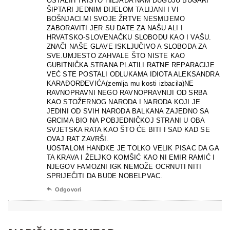
OSTALIH TRISTO HILJADA NAM DUGUJU BUGARI
ŠIPTARI JEDNIM DIJELOM TALIJANI I VI
BOŠNJACI.MI SVOJE ŽRTVE NESMIJEMO
ZABORAVITI JER SU DATE ZA NAŠU ALI I
HRVATSKO-SLOVENAČKU SLOBODU KAO I VAŠU.
ZNAČI NAŠE GLAVE ISKLJUČIVO A SLOBODA ZA
SVE.UMJESTO ZAHVALE ŠTO NISTE KAO
GUBITNIČKA STRANA PLATILI RATNE REPARACIJE
VEĆ STE POSTALI ODLUKAMA IDIOTA ALEKSANDRA
KARAĐORĐEVIĆA(zemlja mu kosti izbacila)NE
RAVNOPRAVNI NEGO RAVNOPRAVNIJI OD SRBA
KAO STOŽERNOG NARODA I NARODA KOJI JE
JEDINI OD SVIH NARODA BALKANA ZAJEDNO SA
GRCIMA BIO NA POBJEDNIČKOJ STRANI U OBA
SVJETSKA RATA KAO ŠTO ĆE BITI I SAD KAD SE
OVAJ RAT ZAVRŠI.
UOSTALOM HANDKE JE TOLKO VELIK PISAC DA GA
TA KRAVA I ŽELJKO KOMŠIĆ KAO NI EMIR RAMIĆ I
NJEGOV FAMOZNI IGK NEMOŽE OCRNUTI NITI
SPRIJEČITI DA BUDE NOBELPVAC.

Odgovori