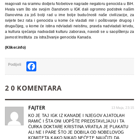
reagovali na sramnu dodjelu Nobelove nagrade negatoru genocida u BiH.
Hvala vam što ste svojim članstvom u IGK dali ogromno podstrek našim
članovima za još bolji rad u ime bolje budućnosti naše civilizacije, za
svijete bez rata i genocida u kome će vladati mir i poštovanje drugog i
drugačijeg, u kome će istina ndvladati neistinu, pravda nadvladati krivdu,
a kultura sjećanja nadvadati kulturu zaborava, navodi se u saopštenju za
javnost Instituta za istraživanje genocida Kanada.
(Kliker.info)
Facebook
Podijeli
2 0 KOMENTARA
FAJTER
13 Maja, 23:15
KO JE TAJ IGK IZ KANADE I NJEGOV AJATOLAH
RAMIĆ I ŠTA ONI UOPŠTE PREDSTAVLJAJU I TA
ĆURKA DOKTARE KRISTINA.VRATILA JE PLAKATU
ALI NE I PARE ŠTO JE DOBILA OD NOBELOVOG
KOMITETA.KAKO NIKAD NEĆETE NAUČITI DA