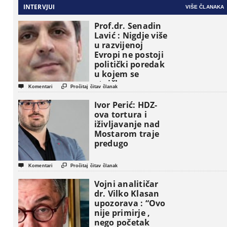
INTERVJUI
VIŠE ČLANAKA
Prof.dr. Senadin
Lavić : Nigdje više
u razvijenoj
Evropi ne postoji
politički poredak
u kojem se
etničke grupe


Komentari
Pročitaj čitav članak
pojavljuju kao
osnovne
Ivor Perić: HDZ-
političke jedinice
ova tortura i
iživljavanje nad
Mostarom traje
predugo


Komentari
Pročitaj čitav članak
Vojni analitičar
dr. Vilko Klasan
upozorava : “Ovo
nije primirje ,
nego početak