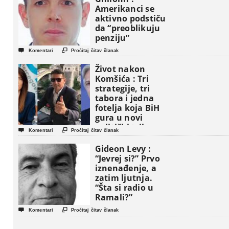
Amerikanci se
aktivno podstiču
da “preoblikuju
penziju”


Komentari
Pročitaj čitav članak
Život nakon
Komšića : Tri
strategije, tri
tabora i jedna
fotelja koja BiH
gura u novi
politički triler


Komentari
Pročitaj čitav članak
Gideon Levy :
“Jevrej si?” Prvo
iznenađenje, a
zatim ljutnja.
“Šta si radio u
Ramali?”


Komentari
Pročitaj čitav članak