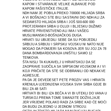
KAPOM I STVARANJE VELIKE ALBANIJE POD
KAPOM FAŠISTIČKE ITALIJE.
NDH NAM JE POBILA PREKO 700000 HILJADA SRBA
A VI BOŠNJACI STE BILI SASTAVNI DIO NDH ALI ZA
SEDAMSTO HILJADA SRBA I JOŠ 500-600 000
PROTJERANIH SRBA U OLUJI I BLJESKU DUŽIMO
HRVATE PRVENSTVENO ALI IMA I VAŠEG
MUSLIMANSKO-BOŠNJAČKOG DUGA.
HRVATI SU UBIJEDILI SEBE DA SU POBIJEDILI
SRBIJU A SRBIJU I SRPSKU VOJSKU NI NATO NIJE
MOGAO DA POMJERI SA KOSOVA JER SU JOJ ZA 78
DANA BOMBARDOVANJA UNIŠTILI SAMO 12
TENKOVA.
ŠTA NISLI TA KUKAVELJ U HRVATSKOJ DA SE
ZAOPRAVE SUOČILA SA SRPSKOM VOJSKOM A I VI
KOJI PRIČATE DA STE SE ODBRANILI OD NEKAKVE
AGRESIJE.
PA DA JE DEVEDESET PETE PROZIV VAS I HRVATA
KRENULA UJEDINJENA VOJSKA SVIH SRBA GDJE BI
BILI ZA 48 SATI
HRTVATI BI BILI IZA BEČA A VI BI UTEKLI DO VANA U
TURSKOJ.PREMA TOME SMANJITE DOŽIVLJAJE
JER VRIJEME POLAKO RADI ZA SRBE KAD ĆE MOĆI
DA BUDU ZAJEDNO U JEDNOM STROJU.