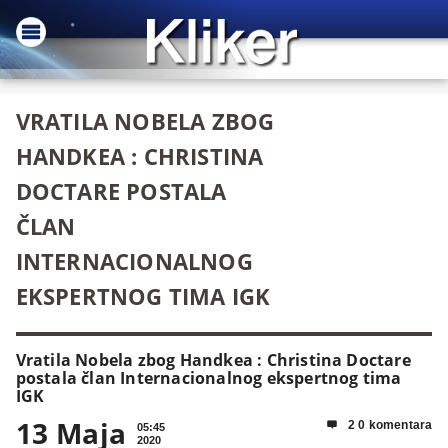
VRATILA NOBELA ZBOG
HANDKEA : CHRISTINA
DOCTARE POSTALA
ČLAN
INTERNACIONALNOG
EKSPERTNOG TIMA IGK
Vratila Nobela zbog Handkea : Christina Doctare
postala član Internacionalnog ekspertnog tima
IGK
13 Maja
2 0 komentara

05:45
2020