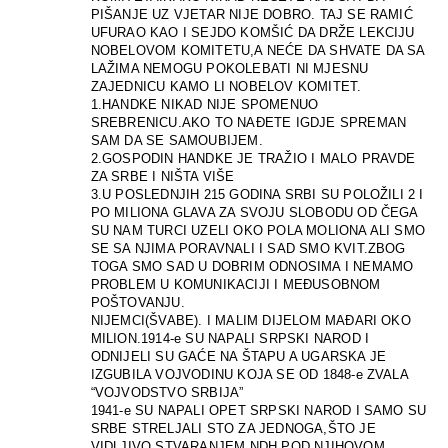
PIŠANJE UZ VJETAR NIJE DOBRO. TAJ SE RAMIĆ
UFURAO KAO I SEJDO KOMŠIĆ DA DRŽE LEKCIJU
NOBELOVOM KOMITETU,A NEĆE DA SHVATE DA SA
LAŽIMA NEMOGU POKOLEBATI NI MJESNU
ZAJEDNICU KAMO LI NOBELOV KOMITET.
1.HANDKE NIKAD NIJE SPOMENUO
SREBRENICU.AKO TO NAĐETE IGDJE SPREMAN
SAM DA SE SAMOUBIJEM.
2.GOSPODIN HANDKE JE TRAŽIO I MALO PRAVDE
ZA SRBE I NIŠTA VIŠE
3.U POSLEDNJIH 215 GODINA SRBI SU POLOŽILI 2 I
PO MILIONA GLAVA ZA SVOJU SLOBODU OD ČEGA
SU NAM TURCI UZELI OKO POLA MOLIONA ALI SMO
SE SA NJIMA PORAVNALI I SAD SMO KVIT.ZBOG
TOGA SMO SAD U DOBRIM ODNOSIMA I NEMAMO
PROBLEM U KOMUNIKACIJI I MEĐUSOBNOM
POŠTOVANJU.
NIJEMCI(ŠVABE). I MALIM DIJELOM MAĐARI OKO
MILION.1914-e SU NAPALI SRPSKI NAROD I
ODNIJELI SU GAĆE NA ŠTAPU A UGARSKA JE
IZGUBILA VOJVODINU KOJA SE OD 1848-e ZVALA
“VOJVODSTVO SRBIJA”
1941-e SU NAPALI OPET SRPSKI NAROD I SAMO SU
SRBE STRELJALI STO ZA JEDNOGA,ŠTO JE
VIDLJIVO STVARANJEM NDH POD NJIHOVOM