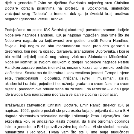
riječ o genocidu!” Ovim se riječima Šveđanka najvećeg srca Christina
Doctare obratila prisutnima na protestu u Stockholmu, simbolično
vraćajući svog “Nobela” u trenutku dok ga je švedski kralj uručivao
negatoru genocida Peteru Handkeu.
Podsjećamo na pismo IGK Švedskoj akademiji povodom sramne dodjele
Nobelove nagrade Handkeu. IGK je napisao: “Zgroženi smo time što ste
Nobelovu nagradu za književnost ove godine uručili Peteru Handkeu,
čovjeku koji negira od oba međunarodna suda presuđen genocid u
Srebrenici, koji negira opsadu Sarajeva, granatiranje Dubrovnika, i koji je
bio veliki prijatelj optuženog ratnog zločinca Slobodana Miloševića”.
Nobelov komitet je svojom odlukom o dodjeli Nobelove nagrade Peteru
Handkeu zapravo poslao indirektnu, možemo kazati tajnu poruku podrške
zločincima. Smatramo da liberalna i konzervativna javnost Evrope i njene
elite, tradicionalisti i globalisti, hriščani, jevreji i muslimani, ateisti,
akademici i radnici, pojedinci i udruženja građana u ovom času, na ovom
mjestu i povodom ove odluke treba da zastanu i da razmisle – kuda i gdje
ide Evropa koja nagradama podržava veličanje zločina i zločinaca”.
Izražavajući zahvalnost Christini Doctare, Emir Ramić direktor IGK je
napisao: 1992. godine postali ste prva osoba koja je prijavila da se u BiH
događa sistematsko seksualno nasilje i silovanje žena i djevojčica. Kao
ekspertica koju je angažirao Haški tribunal, da li ste ogroman doprinos
istini o genocidu u BiH i pravdi za žrtve tog zločina. Vi ste simbol morala,
humanizma i jedinstva. Hvala vam što ste u ime bolje budućnosti