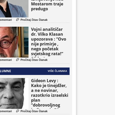
Mostarom traje
predugo

omentari
Pročitaj čitav članak
Vojni analitičar
dr. Vilko Klasan
upozorava : “Ovo
nije primirje ,
nego početak
svjetskog rata!”
(Video)

omentari
Pročitaj čitav članak
LUMNE
VIŠE ČLANAKA
Gideon Levy :
Kako je tinejdžer,
a ne novinar,
razotkrio izraelski
plan
“dobrovoljnog
iseljavanja ” iz

omentari
Pročitaj čitav članak
Gaze