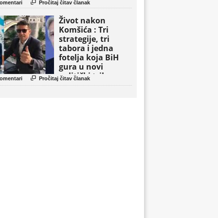

omentari
Pročitaj čitav članak
Život nakon
Komšića : Tri
strategije, tri
tabora i jedna
fotelja koja BiH
gura u novi
politički triler

omentari
Pročitaj čitav članak