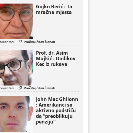
Gojko Berić : Ta
mračna mjesta

omentari
Pročitaj čitav članak
Prof. dr. Asim
Mujkić : Dodikov
Kec iz rukava

omentari
Pročitaj čitav članak
John Mac Ghlionn
: Amerikanci se
aktivno podstiču
da “preoblikuju
penziju”