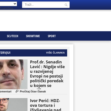
Translate
SCI/TECH
SHOWTIME
SPORT
TERVJUI
VIŠE ČLANAKA
Prof.dr. Senadin
Lavić : Nigdje više
u razvijenoj
Evropi ne postoji
politički poredak
u kojem se
etničke grupe

omentari
Pročitaj čitav članak
pojavljuju kao
osnovne političke
Ivor Perić: HDZ-
jedinice
ova tortura i
iživljavanje nad