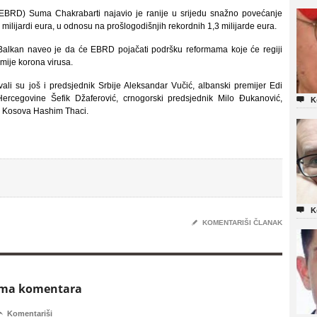
EBRD) Suma Chakrabarti najavio je ranije u srijedu snažno povećanje
milijardi eura, u odnosu na prošlogodišnjih rekordnih 1,3 milijarde eura.
alkan naveo je da će EBRD pojačati podršku reformama koje će regiji
ije korona virusa.
ali su još i predsjednik Srbije Aleksandar Vučić, albanski premijer Edi
ercegovine Šefik Džaferović, crnogorski predsjednik Milo Ðukanović,

K
ik Kosova Hashim Thaci.

K
✎
KOMENTARIŠI ČLANAK
ema komentara

Komentariši