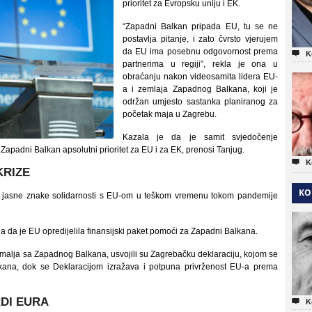
prioritet za Evropsku uniju i EK.
“Zapadni Balkan pripada EU, tu se ne
postavlja pitanje, i zato čvrsto vjerujem
da EU ima posebnu odgovornost prema

K
partnerima u regiji”, rekla je ona u
obraćanju nakon videosamita lidera EU-
a i zemlaja Zapadnog Balkana, koji je
održan umjesto sastanka planiranog za
početak maja u Zagrebu.
Kazala je da je samit svjedočenje
e Zapadni Balkan apsolutni prioritet za EU i za EK, prenosi Tanjug.

K
KRIZE
KO
a jasne znake solidarnosti s EU-om u teškom vremenu tokom pandemije
kla da je EU opredijelila finansijski paket pomoći za Zapadni Balkana.
zemalja sa Zapadnog Balkana, usvojili su Zagrebačku deklaraciju, kojom se
ana, dok se Deklaracijom izražava i potpuna privrženost EU-a prema
DI EURA

K