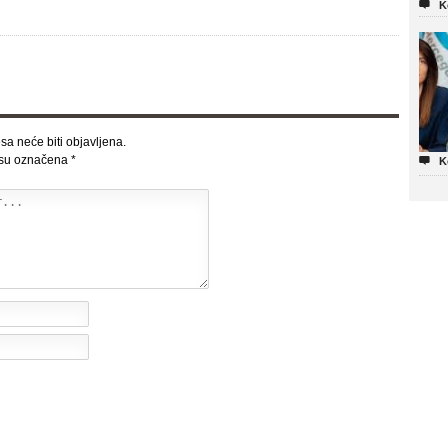

K
sa neće biti objavljena.
 su označena
*

K