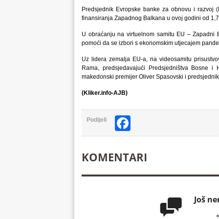
Predsjednik Evropske banke za obnovu i razvoj (
finansiranja Zapadnog Balkana u ovoj godini od 1,7 
U obraćanju na virtuelnom samitu EU – Zapadni B
pomoći da se izbori s ekonomskim utjecajem pandem
Uz lidera zemalja EU-a, na videosamitu prisustvov
Rama, predsjedavajući Predsjedništva Bosne i H
makedonski premijer Oliver Spasovski i predsjedn
(Kliker.info-AJB)
Facebook
Podijeli
KOMENTARI
Još n
