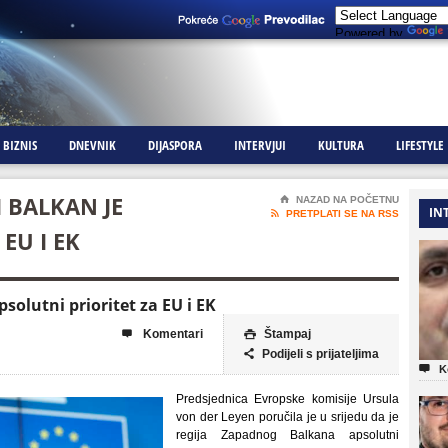
Powered by
BIZNIS
DNEVNIK
DIJASPORA
INTERVJUI
KULTURA
LIFESTYLE
 BALKAN JE
⌂
NAZAD NA POČETNU
IN

PRETPLATI SE NA RSS
EU I EK
solutni prioritet za EU i EK
Komentari
Štampaj


Podijeli s prijateljima


K
Predsjednica Evropske komisije Ursula
von der Leyen poručila je u srijedu da je
regija Zapadnog Balkana apsolutni