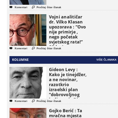


Komentari
Pročitaj čitav članak
Vojni analitičar
dr. Vilko Klasan
upozorava : “Ovo
nije primirje ,
nego početak
svjetskog rata!”
(Video)


Komentari
Pročitaj čitav članak
KOLUMNE
VIŠE ČLANAKA
Gideon Levy :
Kako je tinejdžer,
a ne novinar,
razotkrio
izraelski plan
“dobrovoljnog
iseljavanja ” iz


Komentari
Pročitaj čitav članak
Gaze
Gojko Berić : Ta
mračna mjesta