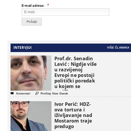
*
E-mail adresa:
INTERVJUI
VIŠE ČLANAKA
Prof.dr. Senadin
Lavić : Nigdje više
u razvijenoj
Evropi ne postoji
politički poredak
u kojem se
etničke grupe


Komentari
Pročitaj čitav članak
pojavljuju kao
osnovne
Ivor Perić: HDZ-
političke jedinice
ova tortura i
iživljavanje nad
Mostarom traje
predugo