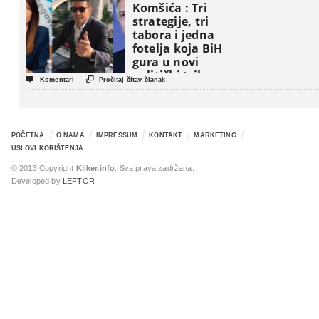
Komšića : Tri
strategije, tri
tabora i jedna
fotelja koja BiH
gura u novi
politički triler


Komentari
Pročitaj čitav članak
POČETNA
O NAMA
IMPRESSUM
KONTAKT
MARKETING
USLOVI KORIŠTENJA
© 2013 Copyright
Kliker.info
. Sva prava zadržana.
Developed by
LEFTOR