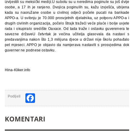
izvijestili su meksički mediji.U subotu su u neredima poginule su još dvije
osobe, a 17 ih je ranjeno. Dvojica poginulih su, kažu izvješća, ubijena
kada su naoružane osobe u civilnoj odjeći počele pucati na barikade
APPO-a. U svibnju je 70.000 prosvjetnih djelatnika, uz potporu APPO-a i
drugih civilnih organizacija, počelo štrajk tražeći veće plaće i bolje uvjete
rada i okupiralo središte Oaxace. Od tada traže i ostavku guverenera te
savezne državeU četvrtak je većina učitelja glasovala da nastavi s
predavanjima nakon što 1,3 milijuna djece u državi nije školu pohađalo
pet mjeseci. APPO je objavio da namjerava nastaviti s prosvjedima dok
guverner ne podnese ostavku.
Hina-Kliker.info
Facebook
Podijeli
KOMENTARI