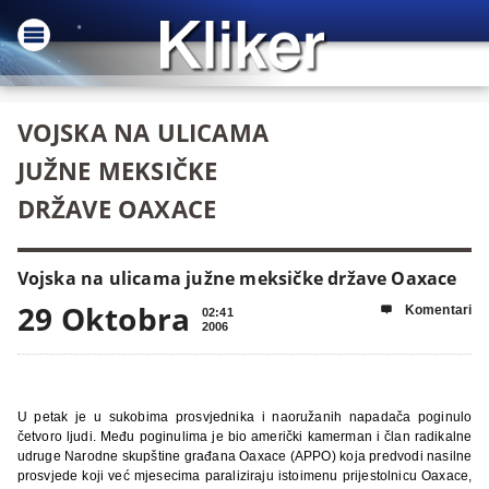
VOJSKA NA ULICAMA
JUŽNE MEKSIČKE
DRŽAVE OAXACE
Vojska na ulicama južne meksičke države Oaxace
29 Oktobra
Komentari

02:41
2006
U petak je u sukobima prosvjednika i naoružanih napadača poginulo
četvoro ljudi. Među poginulima je bio američki kamerman i član radikalne
udruge Narodne skupštine građana Oaxace (APPO) koja predvodi nasilne
prosvjede koji već mjesecima paraliziraju istoimenu prijestolnicu Oaxace,