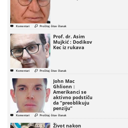


Komentari
Pročitaj čitav članak
Prof. dr. Asim
Mujkić : Dodikov
Kec iz rukava


Komentari
Pročitaj čitav članak
John Mac
Ghlionn :
Amerikanci se
aktivno podstiču
da “preoblikuju
penziju”


Komentari
Pročitaj čitav članak
Život nakon