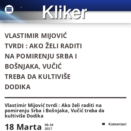
VLASTIMIR MIJOVIĆ
TVRDI : AKO ŽELI RADITI
NA POMIRENJU SRBA I
BOŠNJAKA, VUČIĆ
TREBA DA KULTIVIŠE
DODIKA
Vlastimir Mijović tvrdi : Ako želi raditi na
pomirenju Srba i Bošnjaka, Vučić treba da
kultiviše Dodika
18 Marta
Komentari

06:34
2017