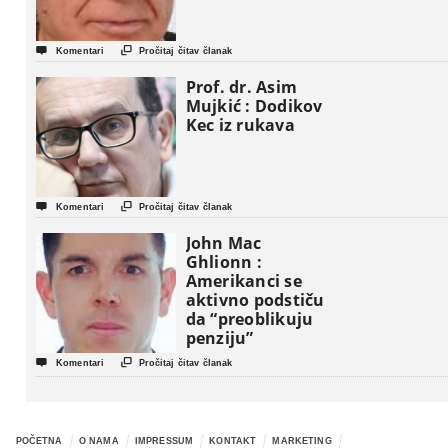


Komentari
Pročitaj čitav članak
Prof. dr. Asim
Mujkić : Dodikov
Kec iz rukava


Komentari
Pročitaj čitav članak
John Mac
Ghlionn :
Amerikanci se
aktivno podstiču
da “preoblikuju
penziju”


Komentari
Pročitaj čitav članak
POČETNA
O NAMA
IMPRESSUM
KONTAKT
MARKETING