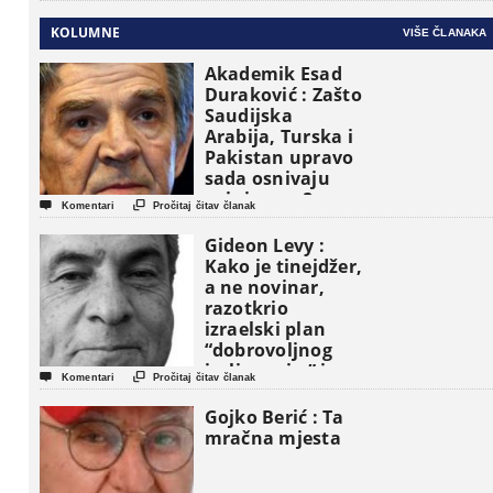
KOLUMNE
VIŠE ČLANAKA
Akademik Esad
Duraković : Zašto
Saudijska
Arabija, Turska i
Pakistan upravo
sada osnivaju
vojni savez?


Komentari
Pročitaj čitav članak
Gideon Levy :
Kako je tinejdžer,
a ne novinar,
razotkrio
izraelski plan
“dobrovoljnog
iseljavanja ” iz


Komentari
Pročitaj čitav članak
Gaze
Gojko Berić : Ta
mračna mjesta