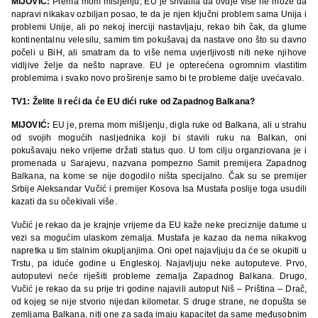
MIJOVIĆ:
Prema mom mišljenju, EU je shvatila da ovdje više ne može da
napravi nikakav ozbiljan posao, te da je njen ključni problem sama Unija i
problemi Unije, ali po nekoj inerciji nastavljaju, rekao bih čak, da glume
kontinentalnu velesilu, samim tim pokušavaj da nastave ono što su davno
počeli u BiH, ali smatram da to više nema uvjerljivosti niti neke njihove
vidljive želje da nešto naprave. EU je opterećena ogromnim vlastitim
problemima i svako novo proširenje samo bi te probleme dalje uvećavalo.
TV1: Želite li reći da će EU dići ruke od Zapadnog Balkana?
MIJOVIĆ:
EU je, prema mom mišljenju, digla ruke od Balkana, ali u strahu
od svojih mogućih nasljednika koji bi stavili ruku na Balkan, oni
pokušavaju neko vrijeme držati status quo. U tom cilju organziovana je i
promenada u Sarajevu, nazvana pompezno Samit premijera Zapadnog
Balkana, na kome se nije dogodilo ništa specijalno. Čak su se premijer
Srbije Aleksandar Vučić i premijer Kosova Isa Mustafa poslije toga usudili
kazati da su očekivali više.
Vučić je rekao da je krajnje vrijeme da EU kaže neke preciznije datume u
vezi sa mogućim ulaskom zemalja. Mustafa je kazao da nema nikakvog
napretka u tim stalnim okupljanjima. Oni opet najavljuju da će se okupiti u
Trstu, pa iduće godine u Engleskoj. Najavljuju neke autoputeve. Prvo,
autoputevi neće riješiti probleme zemalja Zapadnog Balkana. Drugo,
Vučić je rekao da su prije tri godine najavili autoput Niš – Priština – Drač,
od kojeg se nije stvorio nijedan kilometar. S druge strane, ne dopušta se
zemljama Balkana, niti one za sada imaju kapacitet da same međusobnim