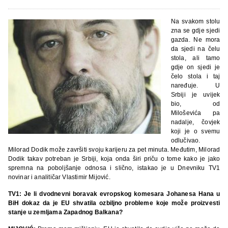
Na svakom stolu
zna se gdje sjedi
gazda. Ne mora
da sjedi na čelu
stola, ali tamo
gdje on sjedi je
čelo stola i taj
naređuje. U
Srbiji je uvijek
bio, od
Miloševića pa
nadalje, čovjek
koji je o svemu
odlučivao.
Milorad Dodik može završiti svoju karijeru za pet minuta. Međutim, Milorad
Dodik takav potreban je Srbiji, koja onda širi priču o tome kako je jako
spremna na poboljšanje odnosa i slično, istakao je u Dnevniku TV1
novinar i analitičar Vlastimir Mijović.
TV1: Je li dvodnevni boravak evropskog komesara Johanesa Hana u
BiH dokaz da je EU shvatila ozbiljno probleme koje može proizvesti
stanje u zemljama Zapadnog Balkana?