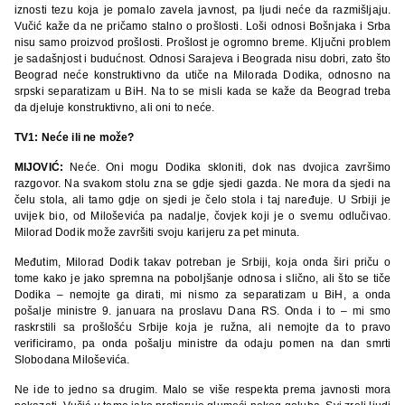
iznosti tezu koja je pomalo zavela javnost, pa ljudi neće da razmišljaju.
Vučić kaže da ne pričamo stalno o prošlosti. Loši odnosi Bošnjaka i Srba
nisu samo proizvod prošlosti. Prošlost je ogromno breme. Ključni problem
je sadašnjost i budućnost. Odnosi Sarajeva i Beograda nisu dobri, zato što
Beograd neće konstruktivno da utiče na Milorada Dodika, odnosno na
srpski separatizam u BiH. Na to se misli kada se kaže da Beograd treba
da djeluje konstruktivno, ali oni to neće.
TV1: Neće ili ne može?
MIJOVIĆ:
Neće. Oni mogu Dodika skloniti, dok nas dvojica završimo
razgovor. Na svakom stolu zna se gdje sjedi gazda. Ne mora da sjedi na
čelu stola, ali tamo gdje on sjedi je čelo stola i taj naređuje. U Srbiji je
uvijek bio, od Miloševića pa nadalje, čovjek koji je o svemu odlučivao.
Milorad Dodik može završiti svoju karijeru za pet minuta.
Međutim, Milorad Dodik takav potreban je Srbiji, koja onda širi priču o
tome kako je jako spremna na poboljšanje odnosa i slično, ali što se tiče
Dodika – nemojte ga dirati, mi nismo za separatizam u BiH, a onda
pošalje ministre 9. januara na proslavu Dana RS. Onda i to – mi smo
raskrstili sa prošlošću Srbije koja je ružna, ali nemojte da to pravo
verificiramo, pa onda pošalju ministre da odaju pomen na dan smrti
Slobodana Miloševića.
Ne ide to jedno sa drugim. Malo se više respekta prema javnosti mora