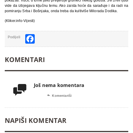
pokazati. Vučić u tome jako pretjeruje glumeći nekog goluba. Svi zreli ljudi
vide da izbjegava ključnu temu. Ako zaista hoće da sarađuje i da radi na
pomiranju Srba i Bošnjaka, onda treba da kultiviše Milorada Dodika.
(Kliker.info-Vijesti)
Facebook
Podijeli
KOMENTARI
Još nema komentara


Komentariši
NAPIŠI KOMENTAR