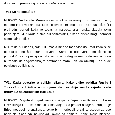
dogovorim pokušavaju da unapređuju te odnose.
TV1: Ko ne dopušta?
MIJOVIĆ:
Velike sile. Prema mom dubokom uvjerenju i onome što znam,
mi smo taoci velikih sila, koje se ovdje smjenjuju od 1878. uključujući i
prethodni period kada je tadašnja najveća sila Turska vladala ovim
područjem. Mi nikada nismo bili samostalni, nikada nismo mogli donositi
samostalne odluke.
Mislim da bi i danas, čak i BiH mogla mnogo toga više da uradi kada bi se
dopustilo ono što stalno govore: “Sami se dogovorite, mi ćemo to
prihvatiti”. Ne dopuštaju oni da se mi sami dogovorimo, odnosno ono što
bi trebalo da dogovorimo, to prethodno moraju oni da aminuju i da bude
po ukusu velikih sila.
TV1: Kada govorite o velikim silama, kako vidite politiku Rusije i
Turske? Ima li istine u tvrdnjama da ove dvije zemlje zajedno rade
protiv EU na Zapadnom Balkanu?
MIJOVIĆ:
Za gubitak uvjerljivosti i pozicija na Zapadnom Balkanu EU nisu
krive Rusija i Turska. One su samo vidjele da prostor ostaje prazan, da je
Brisel nedovoljno snažan, a rekao bih i nedovoljno zainteresovan za ovo
područje. Sada oni pokušavaju ovdje da nametnu neke svoje interese.