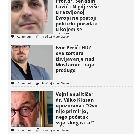
Prof.dr. Senadin
Lavić : Nigdje više
u razvijenoj
Evropi ne postoji
politički poredak
u kojem se
etničke grupe


Komentari
Pročitaj čitav članak
pojavljuju kao
osnovne
Ivor Perić: HDZ-
političke jedinice
ova tortura i
iživljavanje nad
Mostarom traje
predugo


Komentari
Pročitaj čitav članak
Vojni analitičar
dr. Vilko Klasan
upozorava : “Ovo
nije primirje ,
nego početak
svjetskog rata!”
(Video)


Komentari
Pročitaj čitav članak