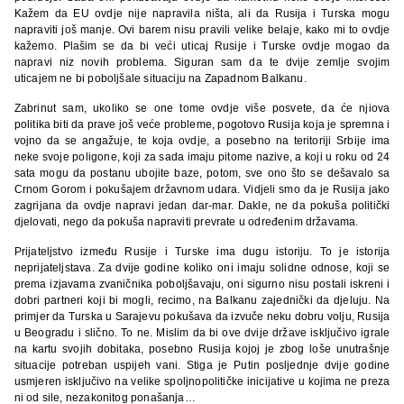
Kažem da EU ovdje nije napravila ništa, ali da Rusija i Turska mogu
napraviti još manje. Ovi barem nisu pravili velike belaje, kako mi to ovdje
kažemo. Plašim se da bi veći uticaj Rusije i Turske ovdje mogao da
napravi niz novih problema. Siguran sam da te dvije zemlje svojim
uticajem ne bi poboljšale situaciju na Zapadnom Balkanu.
Zabrinut sam, ukoliko se one tome ovdje više posvete, da će njiova
politika biti da prave još veće probleme, pogotovo Rusija koja je spremna i
vojno da se angažuje, te koja ovdje, a posebno na teritoriji Srbije ima
neke svoje poligone, koji za sada imaju pitome nazive, a koji u roku od 24
sata mogu da postanu ubojite baze, potom, sve ono što se dešavalo sa
Crnom Gorom i pokušajem državnom udara. Vidjeli smo da je Rusija jako
zagrijana da ovdje napravi jedan dar-mar. Dakle, ne da pokuša politički
djelovati, nego da pokuša napraviti prevrate u određenim državama.
Prijateljstvo između Rusije i Turske ima dugu istoriju. To je istorija
neprijateljstava. Za dvije godine koliko oni imaju solidne odnose, koji se
prema izjavama zvaničnika poboljšavaju, oni sigurno nisu postali iskreni i
dobri partneri koji bi mogli, recimo, na Balkanu zajednički da djeluju. Na
primjer da Turska u Sarajevu pokušava da izvuče neku dobru volju, Rusija
u Beogradu i slično. To ne. Mislim da bi ove dvije države isključivo igrale
na kartu svojih dobitaka, posebno Rusija kojoj je zbog loše unutrašnje
situacije potreban uspijeh vani. Stiga je Putin posljednje dvije godine
usmjeren isključivo na velike spoljnopolitičke inicijative u kojima ne preza
ni od sile, nezakonitog ponašanja…