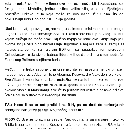
koja to pokušava. Jedno vrijeme ovo područje može biti i zapušteno kao
što je sada. Međutim, jedina uistinu velika sila, a to su Sjedinjene
Američke Države je ta koja može za dva dana učiniti ono što oni
pokušavaju učiniti po godinu ili dvije godine.
Ukoliko bi ovdje prevagnuo, recimo, ruski interes, mislim da bi se to moglo
dogoditi samo uz aminovanje SAD-a. Ukoliko one budu protiv toga, to ni u
kojem slučaju ne može proći. Ključna koplja se lome oko Srbije koja je u
ovome što je ostalo do nekadašnje Jugoslavije najjača zemlja, zemlja sa
najviše stanovnika, sa najvišim BDP-om, sa najatraktivnijom prvredom.
Oni pokušavaju da stvore jednog lidera koji će da ordinira u tom području
Zapadnog Balkana u njihovu korist.
Međutim, ne treba zaboraviti ni činjenicu da su najveći američki prijatelji
na ovom području Albanci. To je Albanija, Kosovo, dio Makedonije u kojem
žive Albanci. Amerika je ta koja protežira stvaranje jedne velike albanske
države, jer nema teorije da za 20 ili 30 godina imamo i Kosovo i Albaniju i
ovakvo stanje u Makedoniji. Sve će to jednom biti velika albanska država.
Šta će biti sa ostatkom Makedonije, ne znam…
TV1: Hoće li se to tad preliti i na BiH, pa će doći do teritorijalnih
promjena BiH, otcjepljenja RS, trećeg entiteta?
MIJOVIĆ:
Sve se to uz nas vezuje. Već godinama sam uvjeren, ukoliko
Srbija izgubi cijelu teritoriju Kosova, da će to biti kompenzirano RS koja bi