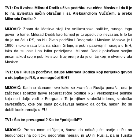
TV1: Da li zaista Milorad Dodik uživa podršku zvanične Moskve i da li je
to na izvjestan način obračun i sa Aleksandrom Vučićem, a preko
Milorada Dodika?
MIJOVIĆ:
Znam da Moskva stoji iza velikosrpske politike, mnogo toga
govori o tome. Milorad Dodik kao ličnost je tu apsolutno nevažan. Bilo ko
da je na čelu RS, on bi uživao podršku i Beograda i Moskve. Moskva je i
1990. i tokom rata bila na strani Srbije, srpskih paravojnih snaga u BiH,
tako da su ostali na istim pozicijama. Milorad Dodik pokušava svojim
pričama kod svoje publike stvoriti uvjerenje da je on taj koji je otvorio vrata
Moskve.
TV1: Da li Rusija podržava istupe Milorada Dodika koji nerijetko govori
o otcjepljenju RS, o nemogućoj BiH?
MIJOVIĆ:
Kada sračunamo sve kako se zvanična Rusija ponaša, ona je
zaštitnik i sponzor takve separatističke politike RS i velikosrpske politike
koja se i dalje vodi iz Beograda. To je njihov strateški interes, strateško
savezništvo, koje oni sada pokušavaju nekako da održe, nakon što su
dobili konkurenciju u EU.
TV1: Šta će prevagnuti? Ko će “pobijediti”?
MIJOVIĆ:
Prema mom mišljenju, šanse da odlučujuće ovdje utiču na
budućnost i na političku geografiju nemaju ni EU ni Rusija, pa ni Turska