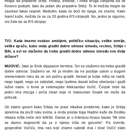
mogla da pripadne Srbiji. Postoji, doduše, i neka druga varijanta da se
Kosovo podijeli, tako da jedan dio pripadne Srbiji. To bi možda moglo da
zaustavi takav rasplet. Međutim, kada će doći do njega, ne znamo. Kako
Ivanić kaže, možda će se za 20 godina RS otcijepiti. No, jedno je sigurno,
oni žele da se RS otcijepi.
TV1: Kada imamo ovakav ambijent, političku situaciju, velike zemlje,
velike igrače, kako onda graditi dobre odnose između, recimo, Srbije i
BiH, a svi se slažemo da treba graditi dobre odnose između ove dvije
države?
MIJOVIĆ:
Jako je širok dijapazon termina. Svi se slažemo da treba graditi
dobre odnose. Slažemo se. Ali ja mislim da ne postoje uslovi u dugom
vremenskom roku da se oni počnu graditi. Nekad je bolje ništa ne raditi,
nego lagati, nego se zalijetati, nego ljudima davati lažna obećanja i gajiti
lažne nade. U tome je velemajstor Aleksandar Vučić. Čovjek misli da
jedini ima mozga i priča stvari koje ni malouman čovjek ne može da
prihvati.
On stalno govori kako Srbija ne pravi nikakve probleme, kako je Srbija
spremna da pruži ruku svima, a onda poslije toga hladno kaže da Dodiku
nikada ništa neće reći kritički. Danas je u intervjuu Avazu kazao “Mi smo
se davno dogovorili da ja o njemu niša ne govorim”. Pa izvinite,
gospodine Vučiću, ima nas koji znamo sabrati dva i dva! Vučić stalo