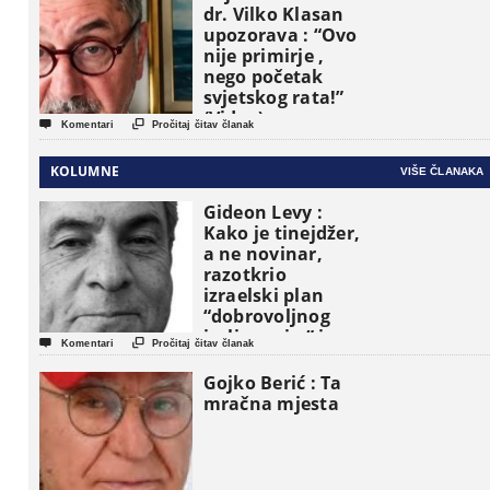
dr. Vilko Klasan
upozorava : “Ovo
nije primirje ,
nego početak
svjetskog rata!”
(Video)


Komentari
Pročitaj čitav članak
KOLUMNE
VIŠE ČLANAKA
Gideon Levy :
Kako je tinejdžer,
a ne novinar,
razotkrio
izraelski plan
“dobrovoljnog
iseljavanja ” iz


Komentari
Pročitaj čitav članak
Gaze
Gojko Berić : Ta
mračna mjesta