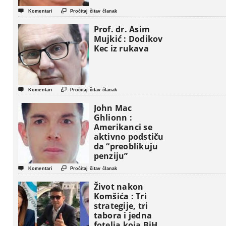


Komentari
Pročitaj čitav članak
Prof. dr. Asim
Mujkić : Dodikov
Kec iz rukava


Komentari
Pročitaj čitav članak
John Mac
Ghlionn :
Amerikanci se
aktivno podstiču
da “preoblikuju
penziju”


Komentari
Pročitaj čitav članak
Život nakon
Komšića : Tri
strategije, tri
tabora i jedna
fotelja koja BiH