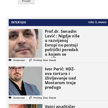
INTERVJUI
VIŠE ČLANAKA
Prof.dr. Senadin
Lavić : Nigdje više
u razvijenoj
Evropi ne postoji
politički poredak
u kojem se
etničke grupe


Komentari
Pročitaj čitav članak
pojavljuju kao
osnovne
Ivor Perić: HDZ-
političke jedinice
ova tortura i
iživljavanje nad
Mostarom traje
predugo


Komentari
Pročitaj čitav članak
Vojni analitičar