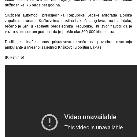
dužnosnike RS bude pet godina.
Službeni automobil predsjednika Republike Srpske Milorada Dodika
zapalio se danas u Kriškovcima, opština Laktaši zbog kvara na hladnjaku,
rečeno je Srni u kabinetu predsjednika Republike. Isti izvor navodi da je
vozilo staro sedam godina i da je prešlo oko 300.000 kilometara.
Dodik je inače danas prisustvovao svečanosti povodom otvaranja
ambulante u Mjesnoj zajednici Kriškovci u opštini Laktaši.
(Kliker.info)