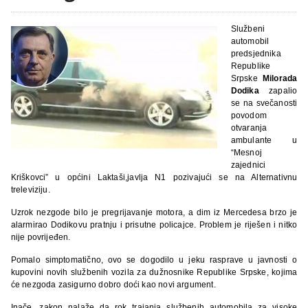
Službeni
automobil
predsjednika
Republike
Srpske
Milorada
Dodika
zapalio
se na svečanosti
povodom
otvaranja
ambulante u
“Mesnoj
zajednici
Kriškovci” u općini Laktaši,javlja N1 pozivajući se na Alternativnu
treleviziju.
Uzrok nezgode bilo je pregrijavanje motora, a dim iz Mercedesa brzo je
alarmirao Dodikovu pratnju i prisutne policajce. Problem je riješen i nitko
nije povrijeđen.
Pomalo simptomatično, ovo se dogodilo u jeku rasprave u javnosti o
kupovini novih službenih vozila za dužnosnike Republike Srpske, kojima
će nezgoda zasigurno dobro doći kao novi argument.
Inače, zakon nalaže da rok trajanja službenih automobila za visoke