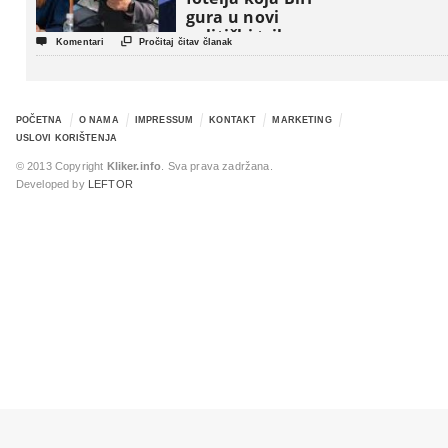
gura u novi
politički triler


Komentari
Pročitaj čitav članak
POČETNA
O NAMA
IMPRESSUM
KONTAKT
MARKETING
USLOVI KORIŠTENJA
© 2013 Copyright
Kliker.info
. Sva prava zadržana.
Developed by
LEFTOR