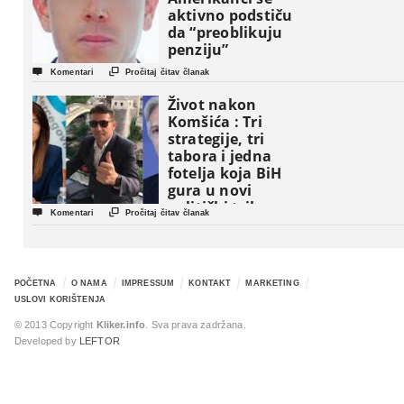
aktivno podstiču
da “preoblikuju
penziju”


Komentari
Pročitaj čitav članak
Život nakon
Komšića : Tri
strategije, tri
tabora i jedna
fotelja koja BiH
gura u novi
politički triler


Komentari
Pročitaj čitav članak
POČETNA
O NAMA
IMPRESSUM
KONTAKT
MARKETING
USLOVI KORIŠTENJA
© 2013 Copyright
Kliker.info
. Sva prava zadržana.
Developed by
LEFTOR