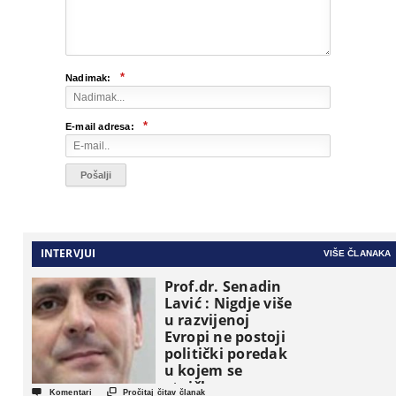
*
Nadimak:
*
E-mail adresa:
INTERVJUI
VIŠE ČLANAKA
Prof.dr. Senadin
Lavić : Nigdje više
u razvijenoj
Evropi ne postoji
politički poredak
u kojem se
etničke grupe


Komentari
Pročitaj čitav članak