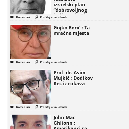
izraelski plan
“dobrovoljnog
iseljavanja ” iz


Komentari
Pročitaj čitav članak
Gaze
Gojko Berić : Ta
mračna mjesta


Komentari
Pročitaj čitav članak
Prof. dr. Asim
Mujkić : Dodikov
Kec iz rukava


Komentari
Pročitaj čitav članak
John Mac
Ghlionn :
Amerikanci se