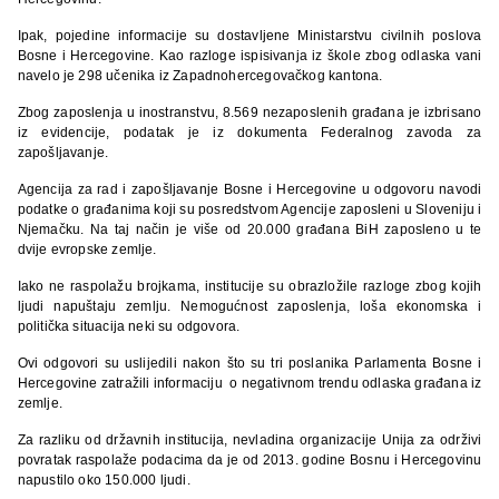
Ipak, pojedine informacije su dostavljene Ministarstvu civilnih poslova
Bosne i Hercegovine. Kao razloge ispisivanja iz škole zbog odlaska vani
navelo je 298 učenika iz Zapadnohercegovačkog kantona.
Zbog zaposlenja u inostranstvu, 8.569 nezaposlenih građana je izbrisano
iz evidencije, podatak je iz dokumenta Federalnog zavoda za
zapošljavanje.
Agencija za rad i zapošljavanje Bosne i Hercegovine u odgovoru navodi
podatke o građanima koji su posredstvom Agencije zaposleni u Sloveniju i
Njemačku. Na taj način je više od 20.000 građana BiH zaposleno u te
dvije evropske zemlje.
Iako ne raspolažu brojkama, institucije su obrazložile razloge zbog kojih
ljudi napuštaju zemlju. Nemogućnost zaposlenja, loša ekonomska i
politička situacija neki su odgovora.
Ovi odgovori su uslijedili nakon što su tri poslanika Parlamenta Bosne i
Hercegovine zatražili informaciju o negativnom trendu odlaska građana iz
zemlje.
Za razliku od državnih institucija, nevladina organizacije Unija za održivi
povratak raspolaže podacima da je od 2013. godine Bosnu i Hercegovinu
napustilo oko 150.000 ljudi.