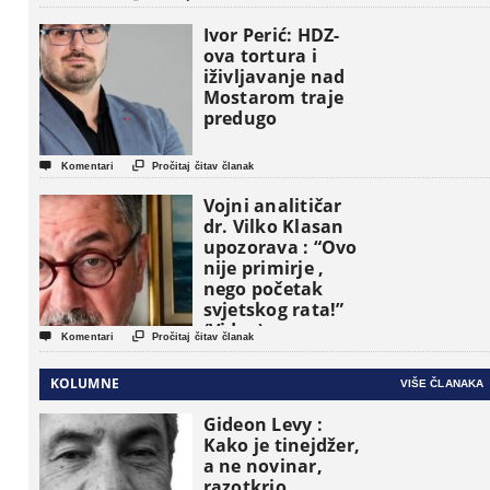
pojavljuju kao
osnovne
Ivor Perić: HDZ-
političke jedinice
ova tortura i
iživljavanje nad
Mostarom traje
predugo


Komentari
Pročitaj čitav članak
Vojni analitičar
dr. Vilko Klasan
upozorava : “Ovo
nije primirje ,
nego početak
svjetskog rata!”
(Video)


Komentari
Pročitaj čitav članak
KOLUMNE
VIŠE ČLANAKA
Gideon Levy :
Kako je tinejdžer,
a ne novinar,
razotkrio