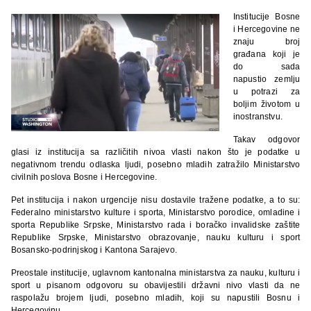
Institucije Bosne
i Hercegovine ne
znaju broj
građana koji je
do sada
napustio zemlju
u potrazi za
boljim životom u
inostranstvu.
Takav odgovor
glasi iz institucija sa različitih nivoa vlasti nakon što je podatke u
negativnom trendu odlaska ljudi, posebno mladih zatražilo Ministarstvo
civilnih poslova Bosne i Hercegovine.
Pet institucija i nakon urgencije nisu dostavile tražene podatke, a to su:
Federalno ministarstvo kulture i sporta, Ministarstvo porodice, omladine i
sporta Republike Srpske, Ministarstvo rada i boračko invalidske zaštite
Republike Srpske, Ministarstvo obrazovanje, nauku kulturu i sport
Bosansko-podrinjskog i Kantona Sarajevo.
Preostale institucije, uglavnom kantonalna ministarstva za nauku, kulturu i
sport u pisanom odgovoru su obavijestili državni nivo vlasti da ne
raspolažu brojem ljudi, posebno mladih, koji su napustili Bosnu i
Hercegovinu.