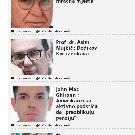
mračna mjesta


Komentari
Pročitaj čitav članak
Prof. dr. Asim
Mujkić : Dodikov
Kec iz rukava


Komentari
Pročitaj čitav članak
John Mac
Ghlionn :
Amerikanci se
aktivno podstiču
da “preoblikuju
penziju”


Komentari
Pročitaj čitav članak