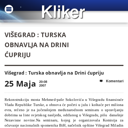
VIŠEGRAD : TURSKA
OBNAVLJA NA DRINI
ĆUPRIJU
Višegrad : Turska obnavlja na Drini ćupriju
25 Maja
Komentari

20:08
2007
Rekonstrukciju mosta Mehmed-paše Sokolovića u Višegradu finansiraće
Vlada Republike Turske, a obnova će početi u julu i koštaće pet miliona
evra, rečeno je na jučerašnjem međunarodnom seminaru o upravljanju
dobrima sa liste svjetskog nasljeđa, održanog u Višegradu, pišu današnje
Nezavisne novine.
Na seminaru, kojeg je organizovala Komisija za
očuvanje nacionalnih spomenika BiH, načelnik opštine Višegrad Miladin