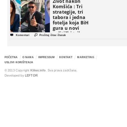
Život nakon
Komšića : Tri
strategije, tri
tabora i jedna
fotelja koja BiH
gura u novi
politički triler


Komentari
Pročitaj čitav članak
POČETNA
O NAMA
IMPRESSUM
KONTAKT
MARKETING
USLOVI KORIŠTENJA
© 2013 Copyright
Kliker.info
. Sva prava zadržana.
Developed by
LEFTOR