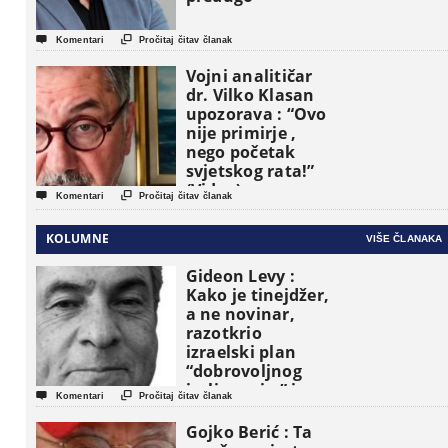


Komentari
Pročitaj čitav članak
Vojni analitičar
dr. Vilko Klasan
upozorava : “Ovo
nije primirje ,
nego početak
svjetskog rata!”
(Video)


Komentari
Pročitaj čitav članak
KOLUMNE
VIŠE ČLANAKA
Gideon Levy :
Kako je tinejdžer,
a ne novinar,
razotkrio
izraelski plan
“dobrovoljnog
iseljavanja ” iz


Komentari
Pročitaj čitav članak
Gaze
Gojko Berić : Ta