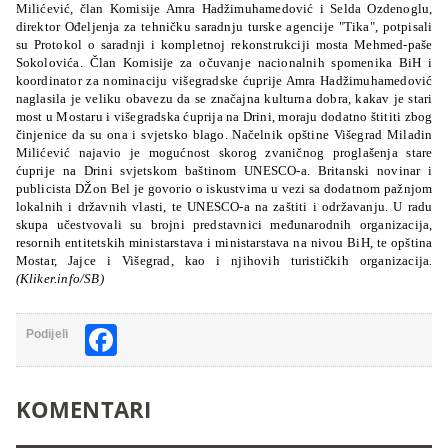
Milićević, član Komisije Amra Hadžimuhamedović i Selda Ozdenoglu,
direktor Ođeljenja za tehničku saradnju turske agencije "Tika", potpisali
su Protokol o saradnji i kompletnoj rekonstrukciji mosta Mehmed-paše
Sokolovića. Član Komisije za očuvanje nacionalnih spomenika BiH i
koordinator za nominaciju višegradske ćuprije Amra Hadžimuhamedović
naglasila je veliku obavezu da se značajna kulturna dobra, kakav je stari
most u Mostaru i višegradska ćuprija na Drini, moraju dodatno štititi zbog
činjenice da su ona i svjetsko blago. Načelnik opštine Višegrad Miladin
Milićević najavio je mogućnost skorog zvaničnog proglašenja stare
ćuprije na Drini svjetskom baštinom UNESCO-a. Britanski novinar i
publicista DŽon Bel je govorio o iskustvima u vezi sa dodatnom pažnjom
lokalnih i državnih vlasti, te UNESCO-a na zaštiti i održavanju. U radu
skupa učestvovali su brojni predstavnici međunarodnih organizacija,
resornih entitetskih ministarstava i ministarstava na nivou BiH, te opština
Mostar, Jajce i Višegrad, kao i njihovih turističkih organizacija
.
(Kliker.info/SB)
Facebook
Podijeli
KOMENTARI