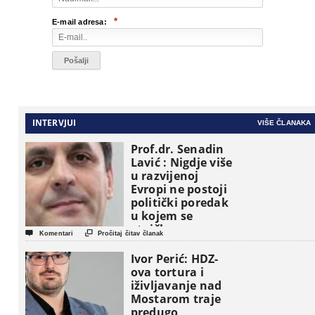
*
E-mail adresa:
INTERVJUI
VIŠE ČLANAKA
Prof.dr. Senadin
Lavić : Nigdje više
u razvijenoj
Evropi ne postoji
politički poredak
u kojem se
etničke grupe


Komentari
Pročitaj čitav članak
pojavljuju kao
osnovne
Ivor Perić: HDZ-
političke jedinice
ova tortura i
iživljavanje nad
Mostarom traje
predugo