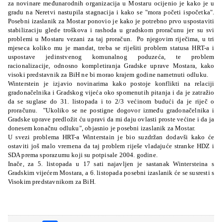
za novinare međunarodnih organizacija u Mostaru ocijenio je kako je u
gradu na Neretvi nastupila stagnacija i kako se "mora početi ispočetka".
Posebni izaslanik za Mostar ponovio je kako je potrebno prvo uspostaviti
stabilizaciju glede troškova i rashoda u gradskom proračunu jer su svi
problemi u Mostaru vezani za taj proračun. Po njegovim riječima, u tri
mjeseca koliko mu je mandat, treba se riješiti problem statusa HRT-a i
uspostave jedinstvenog komunalnog poduzeća, te problem
racionalizacije, odnosno kompletiranja Gradske uprave Mostara, kako
visoki predstavnik za BiH ne bi morao krajem godine nametnuti odluku.
Winterstein je izjavio novinarima kako postoje konflikti na relaciji
gradonačelnika i Gradskog vijeća oko spomenutih pitanja i da je zatražio
da se suglase do 31. listopada i to 2/3 većinom budući da je riječ o
proračunu. "Ukoliko se ne postigne dogovor između gradonačelnika i
Gradske uprave predložit ću upravi da mi daju ovlasti proste većine i da ja
donesem konačnu odluku", objasnio je posebni izaslanik za Mostar.
U svezi problema HRT-a Winterstain je bio suzdržan dodavši kako će
ostaviti još malo vremena da taj problem riješe vladajuće stranke HDZ i
SDA prema sporazumu koji su potpisale 2004. godine.
Inače, za 5. listopada u 17 sati najavljen je sastanak Wintersteina s
Gradskim vijećem Mostara, a 6. listopada posebni izaslanik će se susresti s
Visokim predstavnikom za BiH.