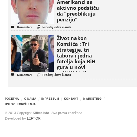
Amerikanci se
aktivno podstiču
da “preoblikuju
penziju”


Komentari
Pročitaj čitav članak
Život nakon
Komšića : Tri
strategije, tri
tabora i jedna
fotelja koja BiH
gura u novi
politički triler


Komentari
Pročitaj čitav članak
POČETNA
O NAMA
IMPRESSUM
KONTAKT
MARKETING
USLOVI KORIŠTENJA
© 2013 Copyright
Kliker.info
. Sva prava zadržana.
Developed by
LEFTOR