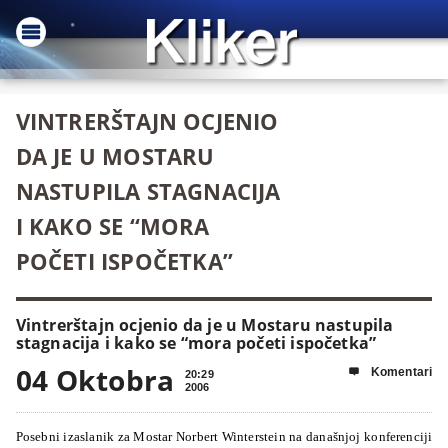
VINTRERŠTAJN OCJENIO
DA JE U MOSTARU
NASTUPILA STAGNACIJA
I KAKO SE “MORA
POČETI ISPOČETKA”
Vintrerštajn ocjenio da je u Mostaru nastupila
stagnacija i kako se “mora početi ispočetka”
04 Oktobra
Komentari

20:29
2006
Posebni izaslanik za Mostar Norbert Winterstein na današnjoj konferenciji