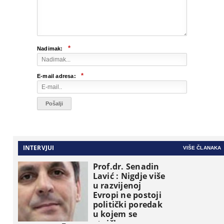
*
Nadimak:
*
E-mail adresa:
INTERVJUI
VIŠE ČLANAKA
Prof.dr. Senadin
Lavić : Nigdje više
u razvijenoj
Evropi ne postoji
politički poredak
u kojem se
etničke grupe