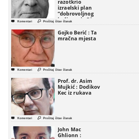
razotkrio
izraelski plan
“dobrovoljnog
iseljavanja ” iz


Komentari
Pročitaj čitav članak
Gaze
Gojko Berić : Ta
mračna mjesta


Komentari
Pročitaj čitav članak
Prof. dr. Asim
Mujkić : Dodikov
Kec iz rukava


Komentari
Pročitaj čitav članak
John Mac
Ghlionn :