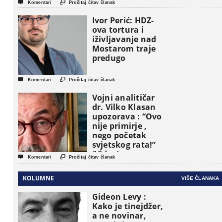


Komentari
Pročitaj čitav članak
pojavljuju kao
osnovne
Ivor Perić: HDZ-
političke jedinice
ova tortura i
iživljavanje nad
Mostarom traje
predugo


Komentari
Pročitaj čitav članak
Vojni analitičar
dr. Vilko Klasan
upozorava : “Ovo
nije primirje ,
nego početak
svjetskog rata!”
(Video)


Komentari
Pročitaj čitav članak
KOLUMNE
VIŠE ČLANAKA
Gideon Levy :
Kako je tinejdžer,
a ne novinar,