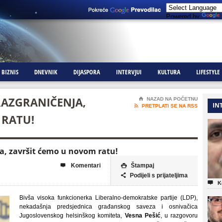
Powered by
BIZNIS
DNEVNIK
DIJASPORA
INTERVJUI
KULTURA
LIFESTYLE
RAZGRANIČENJA,
⌂
NAZAD NA POČETNU
IN

PRETPLATI SE NA RSS
 RATU!
a, završit ćemo u novom ratu!
Komentari
Štampaj


Podijeli s prijateljima


K
Bivša visoka funkcionerka Liberalno-demokratske partije (LDP),
nekadašnja predsjednica građanskog saveza i osnivačica
Jugoslovenskog helsinškog komiteta,
Vesna Pešić
, u razgovoru