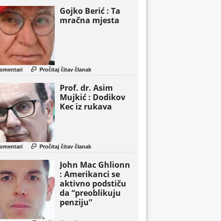
Gojko Berić : Ta
mračna mjesta

omentari
Pročitaj čitav članak
Prof. dr. Asim
Mujkić : Dodikov
Kec iz rukava

omentari
Pročitaj čitav članak
John Mac Ghlionn
: Amerikanci se
aktivno podstiču
da “preoblikuju
penziju”