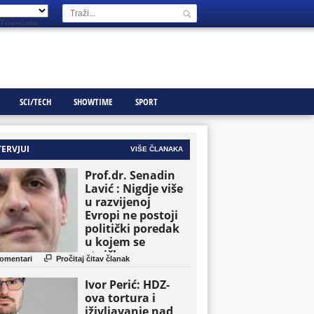
Translate
SCI/TECH
SHOWTIME
SPORT
TERVJUI
VIŠE ČLANAKA
Prof.dr. Senadin
Lavić : Nigdje više
u razvijenoj
Evropi ne postoji
politički poredak
u kojem se
etničke grupe

omentari
Pročitaj čitav članak
pojavljuju kao
osnovne političke
Ivor Perić: HDZ-
jedinice
ova tortura i
iživljavanje nad