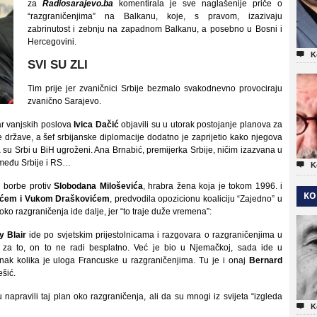
za
Radiosarajevo.ba
komentirala je sve naglašenije priče o
“razgraničenjima” na Balkanu, koje, s pravom, izazivaju
zabrinutost i zebnju na zapadnom Balkanu, a posebno u Bosni i
Hercegovini.

K
SVI SU ZLI
Tim prije jer zvaničnici Srbije bezmalo svakodnevno provociraju
zvanično Sarajevo.
tar vanjskih poslova
Ivica Dačić
objavili su u utorak postojanje planova za
e države, a šef srbijanske diplomacije dodatno je zaprijetio kako njegova
a su Srbi u BiH ugroženi. Ana Brnabić, premijerka Srbije, ničim izazvana u
zmeđu Srbije i RS…

K
i borbe protiv
Slobodana Miloševića
, hrabra žena koja je tokom 1996. i
KO
ićem i Vukom Draškovićem
, predvodila opozicionu koaliciju “Zajedno” u
oko razgraničenja ide dalje, jer “to traje duže vremena”:
y Blair
ide po svjetskim prijestolnicama i razgovara o razgraničenjima u
n za to, on to ne radi besplatno. Već je bio u Njemačkoj, sada ide u
nak kolika je uloga Francuske u razgraničenjima. Tu je i onaj
Bernard
ešić.
napravili taj plan oko razgraničenja, ali da su mnogi iz svijeta “izgleda

K