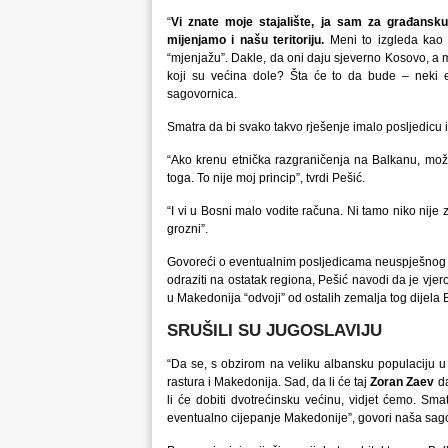
“
Vi znate moje stajalište, ja sam za građansku
mijenjamo i našu teritoriju.
Meni to izgleda kao v
“mjenjažu”. Dakle, da oni daju sjeverno Kosovo, a
koji su većina dole? Šta će to da bude – neki 
sagovornica.
Smatra da bi svako takvo rješenje imalo posljedicu i
“Ako krenu etnička razgraničenja na Balkanu, mož
toga. To nije moj princip”, tvrdi Pešić.
“I vi u Bosni malo vodite računa. Ni tamo niko nije
grozni”.
Govoreći o eventualnim posljedicama neuspješnog re
odraziti na ostatak regiona, Pešić navodi da je vjer
u Makedonija “odvoji” od ostalih zemalja tog dijela 
SRUŠILI SU JUGOSLAVIJU
“Da se, s obzirom na veliku albansku populaciju u 
rastura i Makedonija. Sad, da li će taj
Zoran Zaev
da
li će dobiti dvotrećinsku većinu, vidjet ćemo. Sma
eventualno cijepanje Makedonije”, govori naša sag