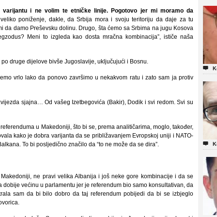
 varijantu i ne volim te etničke linije. Pogotovo jer mi moramo da
eliko poniženje, dakle, da Srbija mora i svoju teritoriju da daje za tu
 mi da damo Preševsku dolinu. Drugo, šta ćemo sa Srbima na jugu Kosova
egzodus? Meni to izgleda kao dosta mračna kombinacija”, ističe naša
 po druge dijelove bivše Jugoslavije, uključujući i Bosnu.

K
emo vrlo lako da ponovo završimo u nekakvom ratu i zato sam ja protiv
 zvijezda sjajna… Od vašeg Izetbegovića (Bakir), Dodik i svi redom. Svi su
ferenduma u Makedoniji, što bi se, prema analitičarima, moglo, također,
ovala kako je dobra varijanta da se približavanjem Evropskoj uniji i NATO-

Balkana. To bi posljedično značilo da “to ne može da se dira”.
K
Makedoniji, ne pravi velika Albanija i još neke gore kombinacije i da se
 dobije većinu u parlamentu jer je referendum bio samo konsultativan, da
trala sam da bi bilo dobro da taj referendum pobijedi da bi se izbjeglo
ovorica.