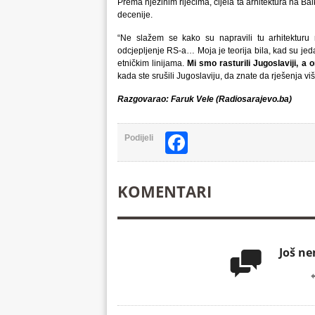
Prema njezinim riječima, cijela ta arhitektura na Balk
decenije.
“Ne slažem se kako su napravili tu arhitekturu 
odcjepljenje RS-a… Moja je teorija bila, kad su jedan
etničkim linijama.
Mi smo rasturili Jugoslaviji, a o
kada ste srušili Jugoslaviju, da znate da rješenja vi
Razgovarao: Faruk Vele (Radiosarajevo.ba)
Facebook
Podijeli
KOMENTARI
Još n
