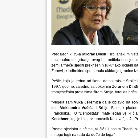
Predsjednik RS-a
Milorad Dodik
i srbijanski minis
nacionalno integriranje ovog bh. entiteta i susjedn
zemlja “neće sjediti prekriženih ruku” ako ocijeni d
Ženevi je indirektno spomenula ukidanje granice i
Pešić, koja je jedna od ikona demokratske Srbije 
1997. godine, zajedno sa pokojnim
Zoranom Đinđ
tromjesečnim protestima širom Srbije, tvrdi da priča 
“Vidjela sam
Vuka Jeremića
da je objavio da
Ton
ime
Aleksandra Vučića
i Srbije. Blair je plaće
Francusku… U “Demostatu” imate jedan veliki čla
Kouchner
, koji je bio prvi upravnik Kosova”, kaže P
Prema njezinim riječima, Vučić i Hashim Thachi su 
mnogo legli na rudu da dođe do toga”.