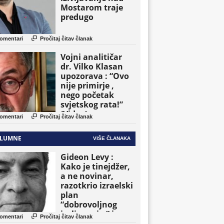
Mostarom traje
predugo

omentari
Pročitaj čitav članak
Vojni analitičar
dr. Vilko Klasan
upozorava : “Ovo
nije primirje ,
nego početak
svjetskog rata!”
(Video)

omentari
Pročitaj čitav članak
LUMNE
VIŠE ČLANAKA
Gideon Levy :
Kako je tinejdžer,
a ne novinar,
razotkrio izraelski
plan
“dobrovoljnog
iseljavanja ” iz

omentari
Pročitaj čitav članak
Gaze