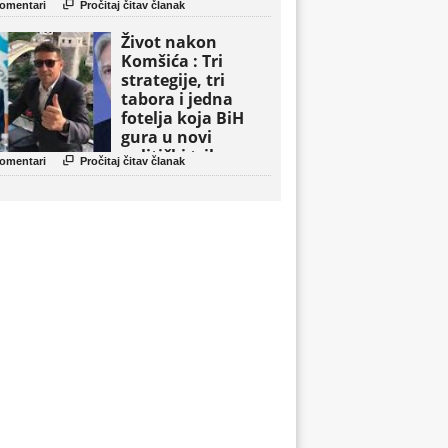

omentari
Pročitaj čitav članak
Život nakon
Komšića : Tri
strategije, tri
tabora i jedna
fotelja koja BiH
gura u novi
politički triler

omentari
Pročitaj čitav članak