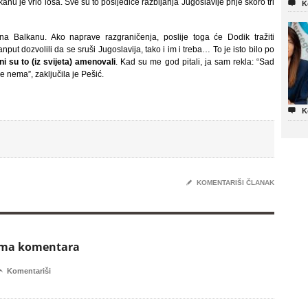
anu je vrlo loša. Sve su to posljedice razbijanja Jugoslavije prije skoro tri

K
na Balkanu. Ako naprave razgraničenja, poslije toga će Dodik tražiti
put dozvolili da se sruši Jugoslavija, tako i im i treba… To je isto bilo po
ni su to (iz svijeta) amenovali
. Kad su me god pitali, ja sam rekla: “Sad
še nema”, zaključila je Pešić.

K
✎
KOMENTARIŠI ČLANAK
ema komentara

Komentariši