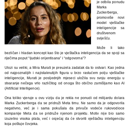
je odbila ponudu
Marka
Zuckerberga,
promoviše novi
model vještačke
inteligencije sa
društvenom
sviješću.
Može li tako
bezličan i hladan koncept kao što je vještačka inteligencija da se spoji sa
riječima poput “ljudski orijentisana” i “odgovorna”?
Ulozi su veliki, a Mira Murati je preuzela zadatak da to ostvari. Kao jedna
od najpoznatijih i najistaknutijih figura u brzo rastućem polju vještačke
inteligencije, Murati je posljednjih mjeseci uložila svu svoju energiju u
stvaranje nečega vrlo različitog od onoga što obično zamišljamo kao AI
(Artificial Intelligence).
Ona toliko vjeruje u ovu viziju da je rekla ne ponudi od milijardu dolara
Marka Zuckerberga da se pridruži Meta timu. Ne samo da je odgovorila
negativno, već je i sama pokušala da privuče vodeće rukovodioce
kompanije Meta da se pridruže njenom projektu. Motiv nije bio samo
izuzetno visoka plata, već i osjećaj da će stvoriti vještačku inteligenciju
koja poštuje čovjeka.