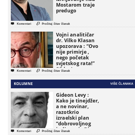
Mostarom traje
predugo


Komentari
Pročitaj čitav članak
Vojni analitičar
dr. Vilko Klasan
upozorava : “Ovo
nije primirje ,
nego početak
svjetskog rata!”
(Video)


Komentari
Pročitaj čitav članak
KOLUMNE
VIŠE ČLANAKA
Gideon Levy :
Kako je tinejdžer,
a ne novinar,
razotkrio
izraelski plan
“dobrovoljnog
iseljavanja ” iz


Komentari
Pročitaj čitav članak