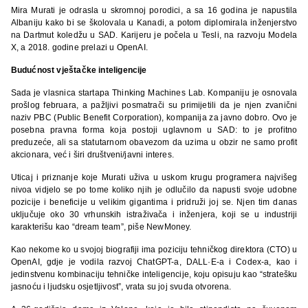
Mira Murati je odrasla u skromnoj porodici, a sa 16 godina je napustila
Albaniju kako bi se školovala u Kanadi, a potom diplomirala inženjerstvo
na Dartmut koledžu u SAD. Karijeru je počela u Tesli, na razvoju Modela
X, a 2018. godine prelazi u OpenAI.
Budućnost vještačke inteligencije
Sada je vlasnica startapa Thinking Machines Lab. Kompaniju je osnovala
prošlog februara, a pažljivi posmatrači su primijetili da je njen zvanični
naziv PBC (Public Benefit Corporation), kompanija za javno dobro. Ovo je
posebna pravna forma koja postoji uglavnom u SAD: to je profitno
preduzeće, ali sa statutarnom obavezom da uzima u obzir ne samo profit
akcionara, već i širi društveni/javni interes.
Uticaj i priznanje koje Murati uživa u uskom krugu programera najvišeg
nivoa vidjelo se po tome koliko njih je odlučilo da napusti svoje udobne
pozicije i beneficije u velikim gigantima i pridruži joj se. Njen tim danas
uključuje oko 30 vrhunskih istraživača i inženjera, koji se u industriji
karakterišu kao “dream team”, piše NewMoney.
Kao nekome ko u svojoj biografiji ima poziciju tehničkog direktora (CTO) u
OpenAI, gdje je vodila razvoj ChatGPT-a, DALL·E-a i Codex-a, kao i
jedinstvenu kombinaciju tehničke inteligencije, koju opisuju kao “stratešku
jasnoću i ljudsku osjetljivost”, vrata su joj svuda otvorena.