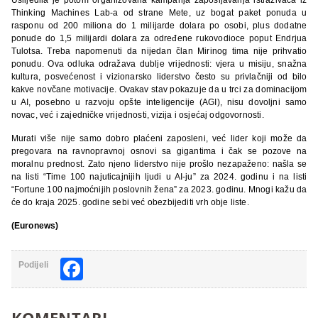
Thinking Machines Lab-a od strane Mete, uz bogat paket ponuda u
rasponu od 200 miliona do 1 milijarde dolara po osobi, plus dodatne
ponude do 1,5 milijardi dolara za određene rukovodioce poput Endrjua
Tulotsa. Treba napomenuti da nijedan član Mirinog tima nije prihvatio
ponudu. Ova odluka odražava dublje vrijednosti: vjera u misiju, snažna
kultura, posvećenost i vizionarsko liderstvo često su privlačniji od bilo
kakve novčane motivacije. Ovakav stav pokazuje da u trci za dominacijom
u AI, posebno u razvoju opšte inteligencije (AGI), nisu dovoljni samo
novac, već i zajedničke vrijednosti, vizija i osjećaj odgovornosti.
Murati više nije samo dobro plaćeni zaposleni, već lider koji može da
pregovara na ravnopravnoj osnovi sa gigantima i čak se pozove na
moralnu prednost. Zato njeno liderstvo nije prošlo nezapaženo: našla se
na listi “Time 100 najuticajnijih ljudi u AI-ju” za 2024. godinu i na listi
“Fortune 100 najmoćnijih poslovnih žena” za 2023. godinu. Mnogi kažu da
će do kraja 2025. godine sebi već obezbijediti vrh obje liste.
(Euronews)
Facebook
Podijeli