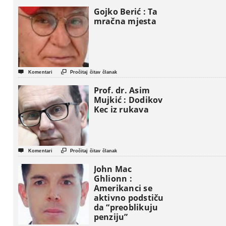
Gaze
Gojko Berić : Ta
mračna mjesta


Komentari
Pročitaj čitav članak
Prof. dr. Asim
Mujkić : Dodikov
Kec iz rukava


Komentari
Pročitaj čitav članak
John Mac
Ghlionn :
Amerikanci se
aktivno podstiču
da “preoblikuju
penziju”