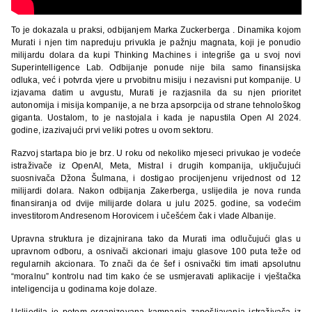
To je dokazala u praksi, odbijanjem Marka Zuckerberga . Dinamika kojom
Murati i njen tim napreduju privukla je pažnju magnata, koji je ponudio
milijardu dolara da kupi Thinking Machines i integriše ga u svoj novi
Superintelligence Lab. Odbijanje ponude nije bila samo finansijska
odluka, već i potvrda vjere u prvobitnu misiju i nezavisni put kompanije. U
izjavama datim u avgustu, Murati je razjasnila da su njen prioritet
autonomija i misija kompanije, a ne brza apsorpcija od strane tehnološkog
giganta. Uostalom, to je nastojala i kada je napustila Open AI 2024.
godine, izazivajući prvi veliki potres u ovom sektoru.
Razvoj startapa bio je brz. U roku od nekoliko mjeseci privukao je vodeće
istraživače iz OpenAI, Meta, Mistral i drugih kompanija, uključujući
suosnivača Džona Šulmana, i dostigao procijenjenu vrijednost od 12
milijardi dolara. Nakon odbijanja Zakerberga, uslijedila je nova runda
finansiranja od dvije milijarde dolara u julu 2025. godine, sa vodećim
investitorom Andresenom Horovicem i učešćem čak i vlade Albanije.
Upravna struktura je dizajnirana tako da Murati ima odlučujući glas u
upravnom odboru, a osnivači akcionari imaju glasove 100 puta teže od
regularnih akcionara. To znači da će šef i osnivački tim imati apsolutnu
“moralnu” kontrolu nad tim kako će se usmjeravati aplikacije i vještačka
inteligencija u godinama koje dolaze.
Uslijedila je potom organizovana kampanja zapošljavanja istraživača iz