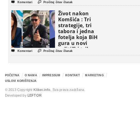


Komentari
Pročitaj čitav članak
Život nakon
Komšića : Tri
strategije, tri
tabora i jedna
fotelja koja BiH
gura u novi
politički triler


Komentari
Pročitaj čitav članak
POČETNA
O NAMA
IMPRESSUM
KONTAKT
MARKETING
USLOVI KORIŠTENJA
© 2013 Copyright
Kliker.info
. Sva prava zadržana.
Developed by
LEFTOR