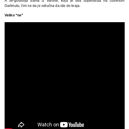
A 36-godišnja dama iz Valone, koja je bila stipendista na čuvenom
Dartmutu, čini se da je odlučna da ide do kraja.
Veliko “ne”