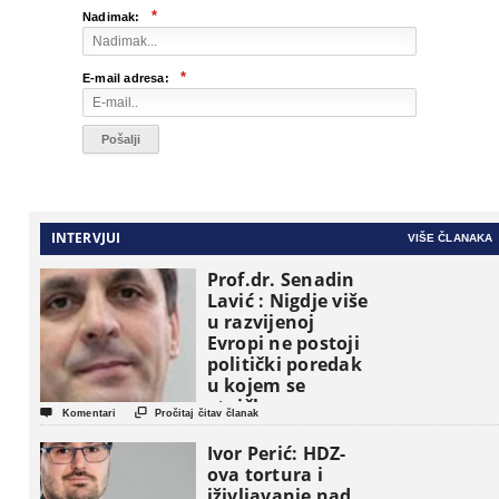
*
Nadimak:
*
E-mail adresa:
INTERVJUI
VIŠE ČLANAKA
Prof.dr. Senadin
Lavić : Nigdje više
u razvijenoj
Evropi ne postoji
politički poredak
u kojem se
etničke grupe


Komentari
Pročitaj čitav članak
pojavljuju kao
osnovne
Ivor Perić: HDZ-
političke jedinice
ova tortura i
iživljavanje nad