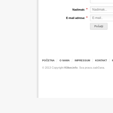
*
Nadimak:
*
E-mail adresa:
POČETNA
O NAMA
IMPRESSUM
KONTAKT
© 2013 Copyright
Kliker.info
. Sva prava zadržana.