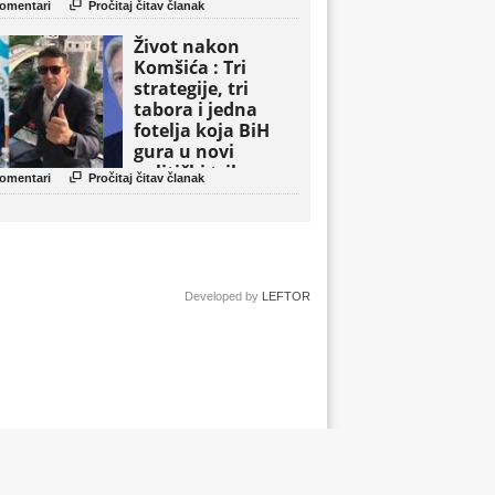

omentari
Pročitaj čitav članak
Život nakon
Komšića : Tri
strategije, tri
tabora i jedna
fotelja koja BiH
gura u novi
politički triler

omentari
Pročitaj čitav članak
Developed by
LEFTOR