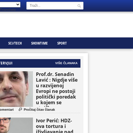
Translate
SCI/TECH
SHOWTIME
SPORT
TERVJUI
VIŠE ČLANAKA
Prof.dr. Senadin
Lavić : Nigdje više
u razvijenoj
Evropi ne postoji
politički poredak
u kojem se
etničke grupe

omentari
Pročitaj čitav članak
pojavljuju kao
osnovne političke
Ivor Perić: HDZ-
jedinice
ova tortura i
iživljavanje nad