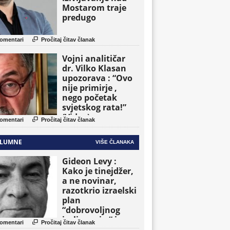
Mostarom traje
predugo

omentari
Pročitaj čitav članak
Vojni analitičar
dr. Vilko Klasan
upozorava : “Ovo
nije primirje ,
nego početak
svjetskog rata!”
(Video)

omentari
Pročitaj čitav članak
LUMNE
VIŠE ČLANAKA
Gideon Levy :
Kako je tinejdžer,
a ne novinar,
razotkrio izraelski
plan
“dobrovoljnog
iseljavanja ” iz

omentari
Pročitaj čitav članak
Gaze