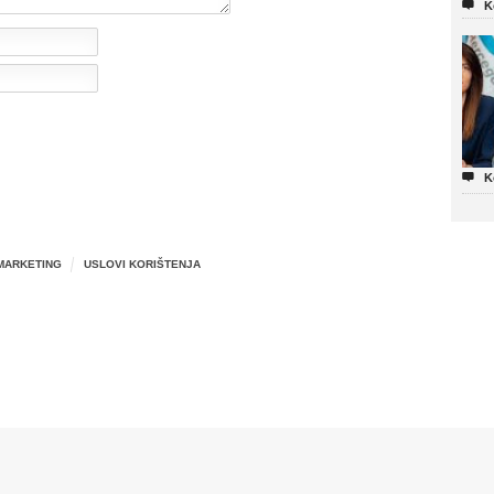

K

K
MARKETING
USLOVI KORIŠTENJA