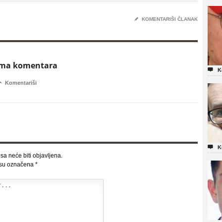
✎
KOMENTARIŠI ČLANAK
ema komentara

K

Komentariši

K
sa neće biti objavljena.
 su označena
*