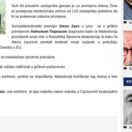
Svih 80 prisutnih zastupnika glasalo je za promjenu imena, čime
je postignuta dvotrećinska većina od 120 zastupnika potrebna da
bi se pokrenule ustavne promjene.

K
Socijaldemokratski premijer
Zoran Zaev
u junu se s grčkim
premijerom
Aleksisom Tsiprasom
dogovorio kako će Makedonija
promijeniti svoje ime u Republika Sjeverna Makedonija te kako će
Atena zauzvrat prestati blokirati svoje susjede u pokušaju
članstvu u EU.
e te nekadašnje sjeverne pokrajine.
 te odluku ratificirati u grčkom parlamentu.

K
ke partnere, protive se dopuštanju Makedoniji korištenje tog imena u bilo
KO
ias
, ove sedmice je dao ostavku nakon sukoba s Ciprasovim koalicijskim

K