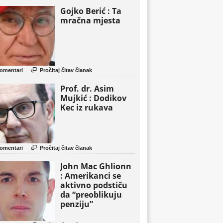
Gojko Berić : Ta
mračna mjesta

omentari
Pročitaj čitav članak
Prof. dr. Asim
Mujkić : Dodikov
Kec iz rukava

omentari
Pročitaj čitav članak
John Mac Ghlionn
: Amerikanci se
aktivno podstiču
da “preoblikuju
penziju”