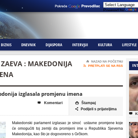
Powered by
BIZNIS
DNEVNIK
DIJASPORA
INTERVJUI
KULTURA
LIFESTYLE
 ZAEVA : MAKEDONIJA
⌂
NAZAD NA POČETNU
IN

PRETPLATI SE NA RSS
MENA
edonija izglasala promjenu imena
Komentari
Štampaj


Podijeli s prijateljima


K
Makedonski parlament izglasao je sinoć ustavne promjene koje
će omogućiti toj zemlji da promijeni ime u Republika Sjeverna
Makedonija, kao što je dogovoreno s Grčkom.