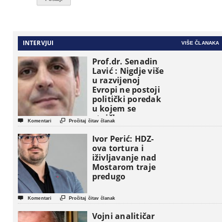
INTERVJUI
VIŠE ČLANAKA
Prof.dr. Senadin
Lavić : Nigdje više
u razvijenoj
Evropi ne postoji
politički poredak
u kojem se
etničke grupe


Komentari
Pročitaj čitav članak
pojavljuju kao
osnovne
Ivor Perić: HDZ-
političke jedinice
ova tortura i
iživljavanje nad
Mostarom traje
predugo


Komentari
Pročitaj čitav članak
Vojni analitičar