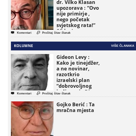
dr. Vilko Klasan
upozorava : “Ovo
nije primirje ,
nego početak
svjetskog rata!”
(Video)


Komentari
Pročitaj čitav članak
KOLUMNE
VIŠE ČLANAKA
Gideon Levy :
Kako je tinejdžer,
a ne novinar,
razotkrio
izraelski plan
“dobrovoljnog
iseljavanja ” iz


Komentari
Pročitaj čitav članak
Gaze
Gojko Berić : Ta
mračna mjesta