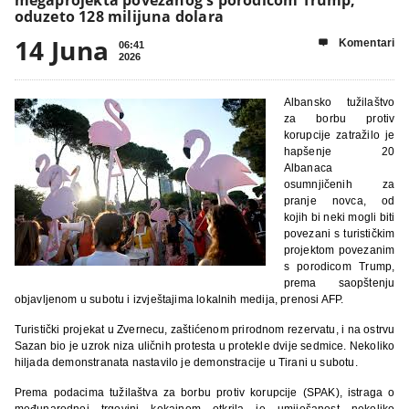
oduzeto 128 milijuna dolara
14 Juna
Komentari

06:41
2026
Albansko tužilaštvo
za borbu protiv
korupcije zatražilo je
hapšenje 20
Albanaca
osumnjičenih za
pranje novca, od
kojih bi neki mogli biti
povezani s turističkim
projektom povezanim
s porodicom Trump,
prema saopštenju
objavljenom u subotu i izvještajima lokalnih medija, prenosi AFP.
Turistički projekat u Zvernecu, zaštićenom prirodnom rezervatu, i na ostrvu
Sazan bio je uzrok niza uličnih protesta u protekle dvije sedmice. Nekoliko
hiljada demonstranata nastavilo je demonstracije u Tirani u subotu.
Prema podacima tužilaštva za borbu protiv korupcije (SPAK), istraga o
međunarodnoj trgovini kokainom otkrila je umiješanost nekoliko