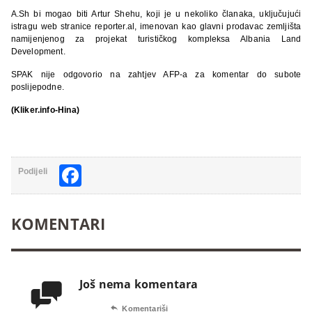
A.Sh bi mogao biti Artur Shehu, koji je u nekoliko članaka, uključujući
istragu web stranice reporter.al, imenovan kao glavni prodavac zemljišta
namijenjenog za projekat turističkog kompleksa Albania Land
Development.
SPAK nije odgovorio na zahtjev AFP-a za komentar do subote
poslijepodne.
(Kliker.info-Hina)
Facebook
Podijeli
KOMENTARI
Još nema komentara


Komentariši