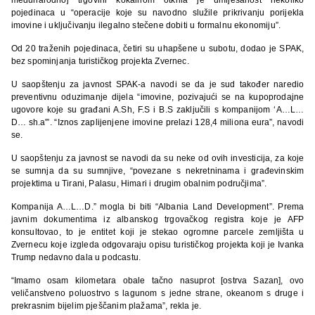
pojedinaca u “operacije koje su navodno služile prikrivanju porijekla
imovine i uključivanju ilegalno stečene dobiti u formalnu ekonomiju”.
Od 20 traženih pojedinaca, četiri su uhapšene u subotu, dodao je SPAK,
bez spominjanja turističkog projekta Zvernec.
U saopštenju za javnost SPAK-a navodi se da je sud također naredio
preventivnu oduzimanje dijela “imovine, pozivajući se na kupoprodajne
ugovore koje su građani A.Sh, F.S i B.S zaključili s kompanijom ‘A…L…
D… sh.a'”. “Iznos zaplijenjene imovine prelazi 128,4 miliona eura”, navodi
se.
U saopštenju za javnost se navodi da su neke od ovih investicija, za koje
se sumnja da su sumnjive, “povezane s nekretninama i građevinskim
projektima u Tirani, Palasu, Himari i drugim obalnim područjima”.
Kompanija A…L…D.” mogla bi biti “Albania Land Development”. Prema
javnim dokumentima iz albanskog trgovačkog registra koje je AFP
konsultovao, to je entitet koji je stekao ogromne parcele zemljišta u
Zvernecu koje izgleda odgovaraju opisu turističkog projekta koji je Ivanka
Trump nedavno dala u podcastu.
“Imamo osam kilometara obale tačno nasuprot [ostrva Sazan], ovo
veličanstveno poluostrvo s lagunom s jedne strane, okeanom s druge i
prekrasnim bijelim pješčanim plažama”, rekla je.