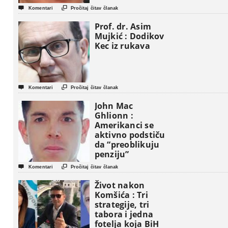


Komentari
Pročitaj čitav članak
Prof. dr. Asim
Mujkić : Dodikov
Kec iz rukava


Komentari
Pročitaj čitav članak
John Mac
Ghlionn :
Amerikanci se
aktivno podstiču
da “preoblikuju
penziju”


Komentari
Pročitaj čitav članak
Život nakon
Komšića : Tri
strategije, tri
tabora i jedna
fotelja koja BiH