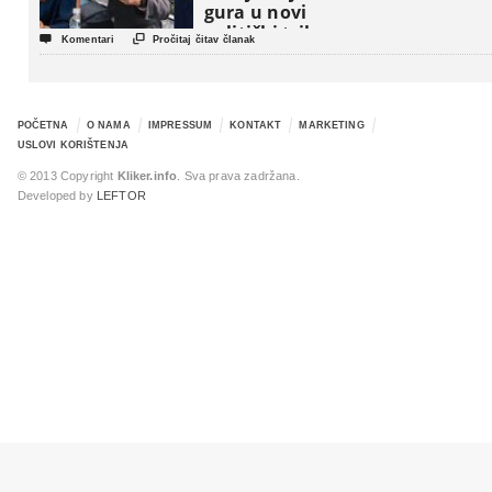
gura u novi
politički triler


Komentari
Pročitaj čitav članak
POČETNA
O NAMA
IMPRESSUM
KONTAKT
MARKETING
USLOVI KORIŠTENJA
© 2013 Copyright
Kliker.info
. Sva prava zadržana.
Developed by
LEFTOR