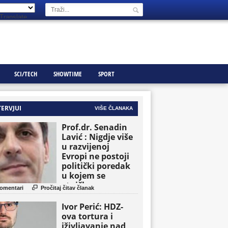
Translate
SCI/TECH
SHOWTIME
SPORT
TERVJUI
VIŠE ČLANAKA
Prof.dr. Senadin
Lavić : Nigdje više
u razvijenoj
Evropi ne postoji
politički poredak
u kojem se
etničke grupe

omentari
Pročitaj čitav članak
pojavljuju kao
osnovne političke
Ivor Perić: HDZ-
jedinice
ova tortura i
iživljavanje nad