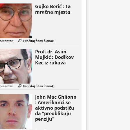
Gojko Berić : Ta
mračna mjesta

omentari
Pročitaj čitav članak
Prof. dr. Asim
Mujkić : Dodikov
Kec iz rukava

omentari
Pročitaj čitav članak
John Mac Ghlionn
: Amerikanci se
aktivno podstiču
da “preoblikuju
penziju”