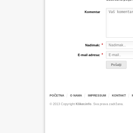
Komentar
*
Nadimak:
*
E-mail adresa:
POČETNA
O NAMA
IMPRESSUM
KONTAKT
© 2013 Copyright
Kliker.info
. Sva prava zadržana.