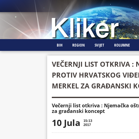
BIH
REGION
SVIJET
KOLUMNE
VEČERNJI LIST OTKRIVA 
PROTIV HRVATSKOG VIĐE
MERKEL ZA GRAĐANSKI 
Večernji list otkriva : Njemačka oš
za građanski koncept
10 Jula
15:13
2017