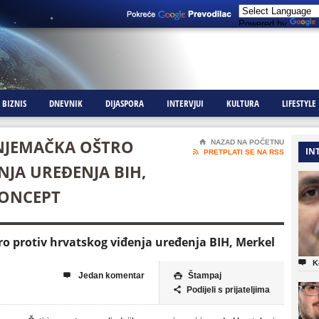
Powered by
BIZNIS
DNEVNIK
DIJASPORA
INTERVJUI
KULTURA
LIFESTYLE
: NJEMAČKA OŠTRO
⌂
NAZAD NA POČETNU
IN

PRETPLATI SE NA RSS
NJA UREĐENJA BIH,
KONCEPT
tro protiv hrvatskog viđenja uređenja BIH, Merkel

K
Jedan komentar
Štampaj


Podijeli s prijateljima
