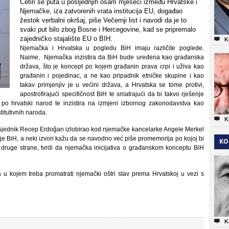
Četiri se puta u posljednjih osam mjeseci između Hrvatske i
Njemačke, iza zatvorenih vrata institucija EU, događao
žestok verbalni okršaj, piše Večernji list i navodi da je to
svaki put bilo zbog Bosne i Hercegovine, kad se pripremalo
zajedničko stajalište EU o BIH.

K
Njemačka i Hrvatska u pogledu BiH imaju različite poglede.
Naime, Njemačka inzistira da BiH bude uređena kao građanska
država, što je koncept po kojem građanin prava crpi i uživa kao
građanin i pojedinac, a ne kao pripadnik etničke skupine i kao
takav primjenjiv je u većini država, a Hrvatska se tome protivi,
apostrofirajući specifičnost BiH te smatrajući da bi takvo rješenje
 po hrvatski narod te inzistira na izmjeni izbornog zakonodavstva kao
titutivnih naroda.

K
edsjednik Recep Erdoğan izlobirao kod njemačke kancelarke Angele Merkel
e BiH, a neki izvori kažu da se navodno već piše promemorija po kojoj bi
KO
 druge strane, tvrdi da njemačka inicijativa o građanskom konceptu BiH
u kojem treba promatrati njemački oštri stav prema Hrvatskoj u vezi s

K