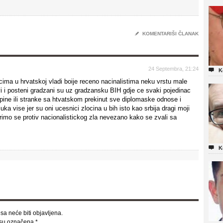
✎
KOMENTARIŠI ČLANAK
24 Septembra, 21:24

K
ma u hrvatskoj vladi boije receno nacinalistima neku vrstu male
vi i posteni gradzani su uz gradzansku BIH gdje ce svaki pojedinac
kupine ili stranke sa htvatskom prekinut sve diplomaske odnose i
a vise jer su oni ucesnici zlocina u bih isto kao srbija dragi moji
rimo se protiv nacionalistickog zla nevezano kako se zvali sa

K
sa neće biti objavljena.
 su označena
*