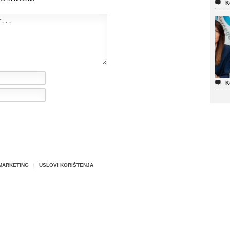

K

K
MARKETING
USLOVI KORIŠTENJA