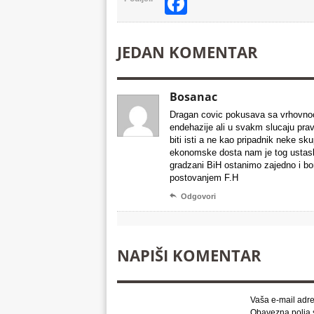
Facebook
JEDAN KOMENTAR
Bosanac
Dragan covic pokusava sa vrhovnoci
endehazije ali u svakm slucaju pra
biti isti a ne kao pripadnik neke s
ekonomske dosta nam je tog ustasluk
gradzani BiH ostanimo zajedno i bo
postovanjem F.H

Odgovori
NAPIŠI KOMENTAR
Vaša e-mail adre
Obavezna polja