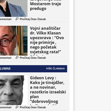
Mostarom traje
predugo

omentari
Pročitaj čitav članak
Vojni analitičar
dr. Vilko Klasan
upozorava : “Ovo
nije primirje ,
nego početak
svjetskog rata!”
(Video)

omentari
Pročitaj čitav članak
LUMNE
VIŠE ČLANAKA
Gideon Levy :
Kako je tinejdžer,
a ne novinar,
razotkrio izraelski
plan
“dobrovoljnog
iseljavanja ” iz

omentari
Pročitaj čitav članak
Gaze