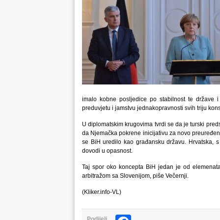
imalo kobne posljedice po stabilnost te države i
preduvjetu i jamstvu jednakopravnosti svih triju kons
U diplomatskim krugovima tvrdi se da je turski pr
da Njemačka pokrene inicijativu za novo preuređenj
se BiH uredilo kao građansku državu. Hrvatska, s
dovodi u opasnost.
Taj spor oko koncepta BiH jedan je od elemenata 
arbitražom sa Slovenijom, piše Večernji.
(Kliker.info-VL)
Podijeli