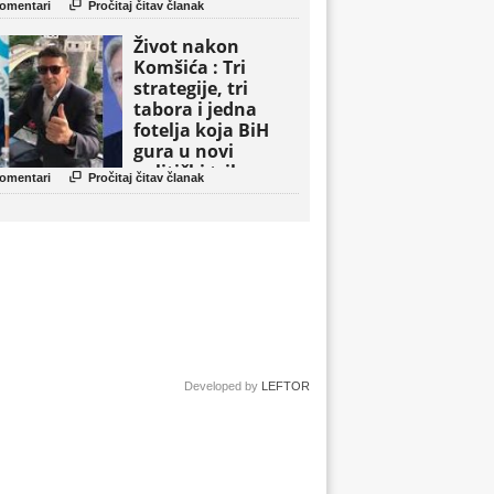

omentari
Pročitaj čitav članak
Život nakon
Komšića : Tri
strategije, tri
tabora i jedna
fotelja koja BiH
gura u novi
politički triler

omentari
Pročitaj čitav članak
Developed by
LEFTOR