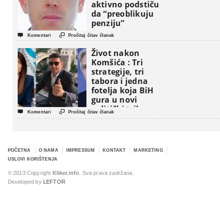
aktivno podstiču
da “preoblikuju
penziju”


Komentari
Pročitaj čitav članak
Život nakon
Komšića : Tri
strategije, tri
tabora i jedna
fotelja koja BiH
gura u novi
politički triler


Komentari
Pročitaj čitav članak
POČETNA
O NAMA
IMPRESSUM
KONTAKT
MARKETING
USLOVI KORIŠTENJA
© 2013 Copyright
Kliker.info
. Sva prava zadržana.
Developed by
LEFTOR