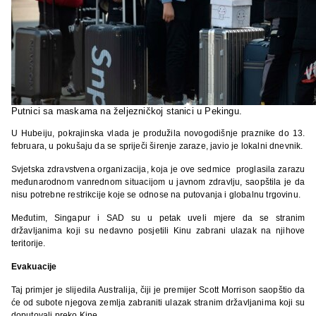
Putnici sa maskama na željezničkoj stanici u Pekingu.
U Hubeiju, pokrajinska vlada je produžila novogodišnje praznike do 13.
februara, u pokušaju da se spriječi širenje zaraze, javio je lokalni dnevnik.
Svjetska zdravstvena organizacija, koja je ove sedmice proglasila zarazu
međunarodnom vanrednom situacijom u javnom zdravlju, saopštila je da
nisu potrebne restrikcije koje se odnose na putovanja i globalnu trgovinu.
Međutim, Singapur i SAD su u petak uveli mjere da se stranim
državljanima koji su nedavno posjetili Kinu zabrani ulazak na njihove
teritorije.
Evakuacije
Taj primjer je slijedila Australija, čiji je premijer Scott Morrison
saopštio da
će od subote njegova zemlja zabraniti ulazak stranim državljanima koji su
doputovali preko Kine.