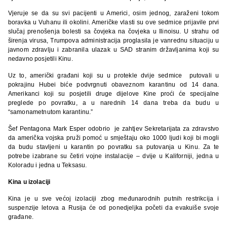
Vjeruje se da su svi pacijenti u Americi, osim jednog, zaraženi tokom
boravka u Vuhanu ili okolini. Američke vlasti su ove sedmice prijavile prvi
slučaj prenošenja bolesti sa čovjeka na čovjeka u Ilinoisu. U strahu od
širenja virusa, Trumpova administracija proglasila je vanrednu situaciju u
javnom zdravlju i zabranila ulazak u SAD stranim državljanima koji su
nedavno posjetili Kinu.
Uz to, američki građani koji su u protekle dvije sedmice putovali u
pokrajinu Hubei biće podvrgnuti obaveznom karantinu od 14 dana.
Amerikanci koji su posjetili druge dijelove Kine proći će specijalne
preglede po povratku, a u narednih 14 dana treba da budu u
“samonametnutom karantinu.”
Šef Pentagona Mark Esper odobrio je zahtjev Sekretarijata za zdravstvo
da američka vojska pruži pomoć u smještaju oko 1000 ljudi koji bi mogli
da budu stavljeni u karantin po povratku sa putovanja u Kinu. Za te
potrebe izabrane su četiri vojne instalacije – dvije u Kaliforniji, jedna u
Koloradu i jedna u Teksasu.
Kina u izolaciji
Kina je u sve većoj izolaciji zbog međunarodnih putnih restrikcija i
suspenzije letova a Rusija će od ponedjeljka početi da evakuiše svoje
građane.