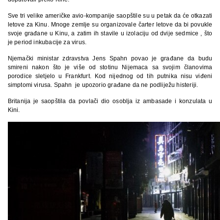
Sve tri velike američke avio-kompanije saopštile su u petak da će otkazati
letove za Kinu. Mnoge zemlje su organizovale čarter letove da bi povukle
svoje građane u Kinu, a zatim ih stavile u izolaciju od dvije sedmice , što
je period inkubacije za virus.
Njemački ministar zdravstva Jens Spahn povao je građane da budu
smireni nakon što je više od stotinu Nijemaca sa svojim članovima
porodice sletjelo u Frankfurt. Kod nijednog od tih putnika nisu viđeni
simptomi virusa. Spahn je upozorio građane da ne podliježu histeriji.
Britanija je saopštila da povlači dio osoblja iz ambasade i konzulata u
Kini.