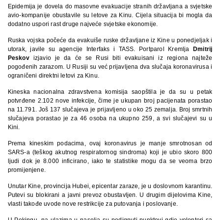
Epidemija je dovela do masovne evakuacije stranih državljana a svjetske
avio-kompanije obustavile su letove za Kinu. Cijela situacija bi mogla da
dodatno uspori rast druge najveće svjetske ekonomije.
Ruska vojska počeće da evakuiše ruske državljane iz Kine u ponedjeljak i
utorak, javile su agencije Interfaks i TASS. Portparol Kremlja
Dmitrij
Peskov
izjavio je da će se Rusi biti evakuisani iz regiona najteže
pogođenih zarazom. U Rusiji su već prijavljena dva slučaja koronavirusa i
ograničeni direktni letovi za Kinu.
Kineska nacionalna zdravstvena komisija saopštila je da su u petak
potvrđene 2.102 nove infekcije, čime je ukupan broj pacijenata porastao
na 11.791. Još 137 slučajeva je prijavljeno u oko 25 zemalja. Broj smrtnih
slučajeva porastao je za 46 osoba na ukupno 259, a svi slučajevi su u
Kini.
Prema kineskim podacima, ovaj koronavirus je manje smrotnosan od
SARS-a (teškog akutnog respiratornog sindroma) koji je ubio skoro 800
ljudi dok je 8.000 inficirano, iako te statistike mogu da se veoma brzo
promijenjene.
Unutar Kine, provincija Hubei, epicentar zaraze, je u doslovnom karantinu.
Putevi su blokirani a javni prevoz obustavljen. U drugim dijelovima Kine,
vlasti takođe uvode nove restrikcije za putovanja i poslovanje.
U Pekingu, na ulazima u naselja su podignuti punktovi gdje volonteri sa