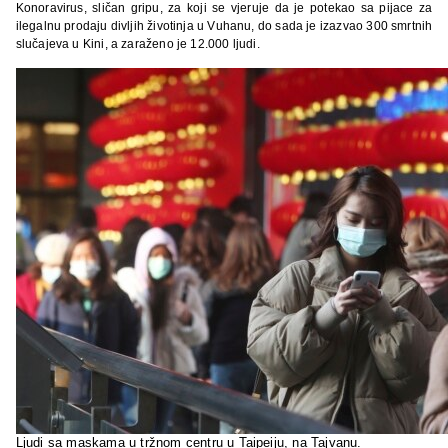
Konoravirus, sličan gripu, za koji se vjeruje da je potekao sa pijace za
ilegalnu prodaju divljih životinja u Vuhanu, do sada je izazvao 300 smrtnih
slučajeva u Kini, a zaraženo je 12.000 ljudi.
Ljudi sa maskama u tržnom centru u Taipeiju, na Tajvanu.