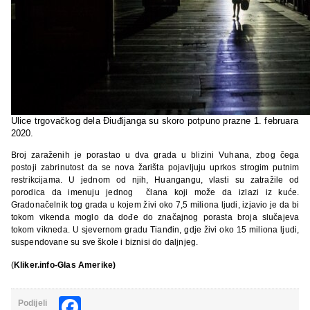
Ulice trgovačkog dela Điuđijanga su skoro potpuno prazne 1. februara
2020.
Broj zaraženih je porastao u dva grada u blizini Vuhana, zbog čega
postoji zabrinutost da se nova žarišta pojavljuju uprkos strogim putnim
restrikcijama. U jednom od njih, Huangangu, vlasti su zatražile od
porodica da imenuju jednog člana koji može da izlazi iz kuće.
Gradonačelnik tog grada u kojem živi oko 7,5 miliona ljudi, izjavio je da bi
tokom vikenda moglo da dođe do značajnog porasta broja slučajeva
tokom vikneda. U sjevernom gradu Tianđin, gdje živi oko 15 miliona ljudi,
suspendovane su sve škole i biznisi do daljnjeg.
(
Kliker.info-Glas Amerike)
Facebook
Podijeli