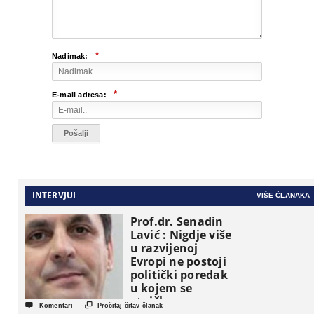
*
Nadimak:
*
E-mail adresa:
INTERVJUI
VIŠE ČLANAKA
Prof.dr. Senadin
Lavić : Nigdje više
u razvijenoj
Evropi ne postoji
politički poredak
u kojem se
etničke grupe


Komentari
Pročitaj čitav članak