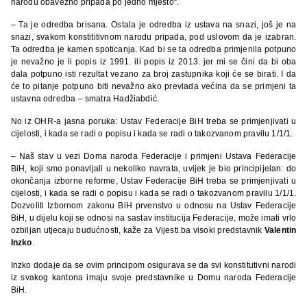
narodu obavezno pripada po jedno mjesto“.
– Ta je odredba brisana. Ostala je odredba iz ustava na snazi, još je na
snazi, svakom konstititivnom narodu pripada, pod uslovom da je izabran.
Ta odredba je kamen spoticanja. Kad bi se ta odredba primjenila potpuno
je nevažno je li popis iz 1991. ili popis iz 2013. jer mi se čini da bi oba
dala potpuno isti rezultat vezano za broj zastupnika koji će se birati. I da
će to pitanje potpuno biti nevažno ako prevlada većina da se primjeni ta
ustavna odredba – smatra Hadžiabdić.
No iz OHR-a jasna poruka: Ustav Federacije BiH treba se primjenjivati u
cijelosti, i kada se radi o popisu i kada se radi o takozvanom pravilu 1/1/1.
– Naš stav u vezi Doma naroda Federacije i primjeni Ustava Federacije
BiH, koji smo ponavljali u nekoliko navrata, uvijek je bio principijelan: do
okončanja izborne reforme, Ustav Federacije BiH treba se primjenjivati u
cijelosti, i kada se radi o popisu i kada se radi o takozvanom pravilu 1/1/1.
Dozvoliti Izbornom zakonu BiH prvenstvo u odnosu na Ustav Federacije
BiH, u dijelu koji se odnosi na sastav institucija Federacije, može imati vrlo
ozbiljan utjecaju budućnosti, kaže za Vijesti.ba visoki predstavnik
Valentin
Inzko
.
Inzko dodaje da se ovim principom osigurava se da svi konstitutivni narodi
iz svakog kantona imaju svoje predstavnike u Domu naroda Federacije
BiH.