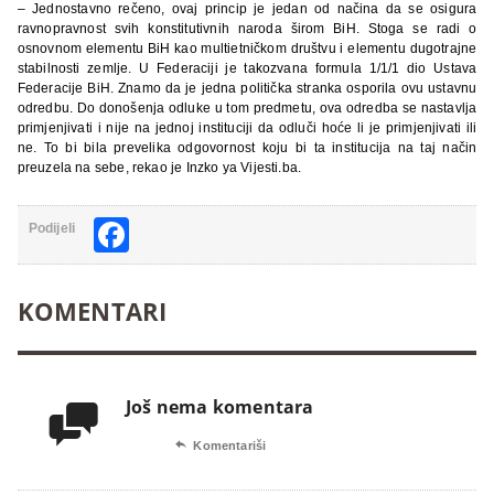
– Jednostavno rečeno, ovaj princip je jedan od načina da se osigura
ravnopravnost svih konstitutivnih naroda širom BiH. Stoga se radi o
osnovnom elementu BiH kao multietničkom društvu i elementu dugotrajne
stabilnosti zemlje. U Federaciji je takozvana formula 1/1/1 dio Ustava
Federacije BiH. Znamo da je jedna politička stranka osporila ovu ustavnu
odredbu. Do donošenja odluke u tom predmetu, ova odredba se nastavlja
primjenjivati i nije na jednoj instituciji da odluči hoće li je primjenjivati ili
ne. To bi bila prevelika odgovornost koju bi ta institucija na taj način
preuzela na sebe, rekao je Inzko ya Vijesti.ba.
Facebook
Podijeli
KOMENTARI
Još nema komentara


Komentariši