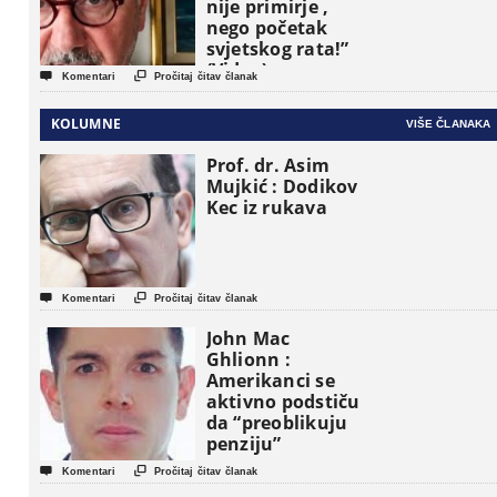
nije primirje ,
nego početak
svjetskog rata!”
(Video)


Komentari
Pročitaj čitav članak
KOLUMNE
VIŠE ČLANAKA
Prof. dr. Asim
Mujkić : Dodikov
Kec iz rukava


Komentari
Pročitaj čitav članak
John Mac
Ghlionn :
Amerikanci se
aktivno podstiču
da “preoblikuju
penziju”


Komentari
Pročitaj čitav članak