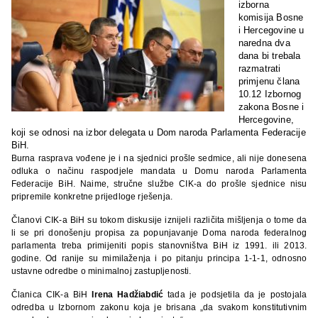
izborna
komisija Bosne
i Hercegovine u
naredna dva
dana bi trebala
razmatrati
primjenu člana
10.12 Izbornog
zakona Bosne i
Hercegovine,
koji se odnosi na izbor delegata u Dom naroda Parlamenta Federacije
BiH.
Burna rasprava vođene je i na sjednici prošle sedmice, ali nije donesena
odluka o načinu raspodjele mandata u Domu naroda Parlamenta
Federacije BiH. Naime, stručne službe CIK-a do prošle sjednice nisu
pripremile konkretne prijedloge rješenja.
Članovi CIK-a BiH su tokom diskusije iznijeli različita mišljenja o tome da
li se pri donošenju propisa za popunjavanje Doma naroda federalnog
parlamenta treba primijeniti popis stanovništva BiH iz 1991. ili 2013.
godine. Od ranije su mimilaženja i po pitanju principa 1-1-1, odnosno
ustavne odredbe o minimalnoj zastupljenosti.
Članica CIK-a BiH
Irena Hadžiabdić
tada je podsjetila da je postojala
odredba u Izbornom zakonu koja je brisana „da svakom konstitutivnim