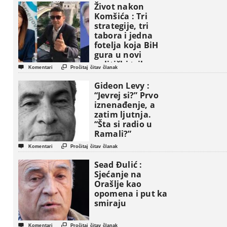
Život nakon
Komšića : Tri
strategije, tri
tabora i jedna
fotelja koja BiH
gura u novi
politički triler


Komentari
Pročitaj čitav članak
Gideon Levy :
“Jevrej si?” Prvo
iznenađenje, a
zatim ljutnja.
“Šta si radio u
Ramali?”


Komentari
Pročitaj čitav članak
Sead Đulić :
Sjećanje na
Orašlje kao
opomena i put ka
smiraju


Komentari
Pročitaj čitav članak