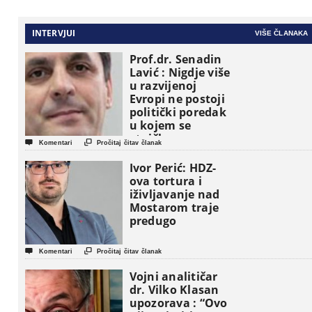
INTERVJUI
VIŠE ČLANAKA
Prof.dr. Senadin
Lavić : Nigdje više
u razvijenoj
Evropi ne postoji
politički poredak
u kojem se
etničke grupe


Komentari
Pročitaj čitav članak
pojavljuju kao
osnovne
Ivor Perić: HDZ-
političke jedinice
ova tortura i
iživljavanje nad
Mostarom traje
predugo


Komentari
Pročitaj čitav članak
Vojni analitičar
dr. Vilko Klasan
upozorava : “Ovo