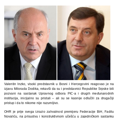
Valentin Inzko, visoki predstavnik u Bosni i Hercegovini reagovao je na
izjavu Milorada Dodika, rekavši da su i predstavnici Republike Srpske bili
pozvani na sastanak Upravnog odbora PIC-a i drugih međunarodnih
institucija, inicijalno su pristali – ali su se kasnije odlučili za drugačiji
pristup i da to nikome nije razumljivo.
OHR je prije svega izrazio zahvalnost premijeru Federacije BiH, Fadilu
Novaliću, na prisustvu i konstruktivnom učešću u zajedničkom sastanku