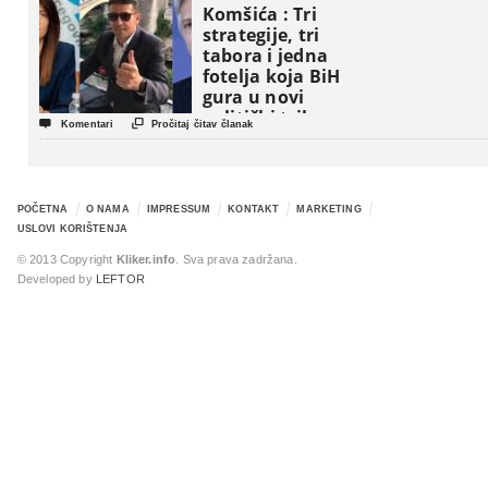
Komšića : Tri
strategije, tri
tabora i jedna
fotelja koja BiH
gura u novi
politički triler


Komentari
Pročitaj čitav članak
POČETNA
O NAMA
IMPRESSUM
KONTAKT
MARKETING
USLOVI KORIŠTENJA
© 2013 Copyright
Kliker.info
. Sva prava zadržana.
Developed by
LEFTOR