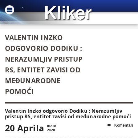
VALENTIN INZKO
ODGOVORIO DODIKU :
NERAZUMLJIV PRISTUP
RS, ENTITET ZAVISI OD
MEĐUNARODNE
POMOĆI
Valentin Inzko odgovorio Dodiku : Nerazumljiv
pristup RS, entitet zavisi od međunarodne pomoći
20 Aprila
Komentari

06:38
2020