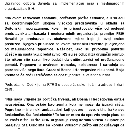
Upravnog odbora Savjeta za implementaciju mira i međunarodnih
organizacija u BiH.
“Na ovom redovnom sastanku, održanom prošle sedmice, a u skladu
sa koordinirajućom ulogom visokog predstavnika u skladu sa
Dejtonskim sporazumom, kojem je prisustvovalo više od pedeset
predstavnika ambasada i međunarodnih organizacija, premijer FBiH
Novalić je predstavio sveobuhvatne mjere koje je ovaj entitet
preduzeo. Njegovo prisustvo na ovom sastanku izuzetno je cijenjeno
od međunarodne zajednice. Nažalost, iako su prvobitno potvrdili
učešće na sastanku, predstavnici RS su se odlučili za drugačiji pristup,
što nikom nije razumljivo budući da entitet zavisi od međunarodne
pomoći. Pogotovo u ovakvom trenutku, solidarnost i saradnja su
potrebni više nego ikad. Građani Bosne i Hercegovine nisu sami. Bolja
vremena će doći i srešćemo se opet”,
poruka je Valentina Inzka.
Podsjećamo, Dodik je na RTRS-u uputio žestoke riječi na adresu Inzka i
OHR-a.
“Nije sada vrijeme za politička trvenja, ali Bosna i Hercegovina ostaje
neuspješna. Ona ostaje kao zemlja koja ne može da izgradi ništa.
Pogrešno misle neki ambasadori koji govore – evo, vidite kako sve
funkcioniše. Šta funkcioniše? To što on mora da opravda svoju platu, to
ne znači ništa. Ili što OHR organizuje zbog korona virusa skupove po
Sarajevu. Šta OHR ima sa korona virusom? Zašto oni pokušavaju da