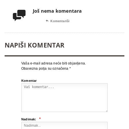
Još nema komentara


Komentariši
NAPIŠI KOMENTAR
Vaša e-mail adresa neće biti objavljena.
Obavezna polja su označena
*
Komentar
*
Nadimak: