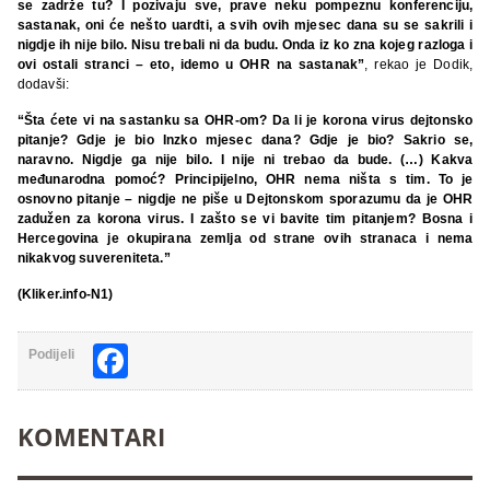
se zadrže tu? I pozivaju sve, prave neku pompeznu konferenciju,
sastanak, oni će nešto uardti, a svih ovih mjesec dana su se sakrili i
nigdje ih nije bilo. Nisu trebali ni da budu. Onda iz ko zna kojeg razloga i
ovi ostali stranci – eto, idemo u OHR na sastanak”
, rekao je Dodik,
dodavši:
“Šta ćete vi na sastanku sa OHR-om? Da li je korona virus dejtonsko
pitanje? Gdje je bio Inzko mjesec dana? Gdje je bio? Sakrio se,
naravno. Nigdje ga nije bilo. I nije ni trebao da bude. (…) Kakva
međunarodna pomoć? Principijelno, OHR nema ništa s tim. To je
osnovno pitanje – nigdje ne piše u Dejtonskom sporazumu da je OHR
zadužen za korona virus. I zašto se vi bavite tim pitanjem? Bosna i
Hercegovina je okupirana zemlja od strane ovih stranaca i nema
nikakvog suvereniteta.”
(Kliker.info-N1)
Facebook
Podijeli
KOMENTARI