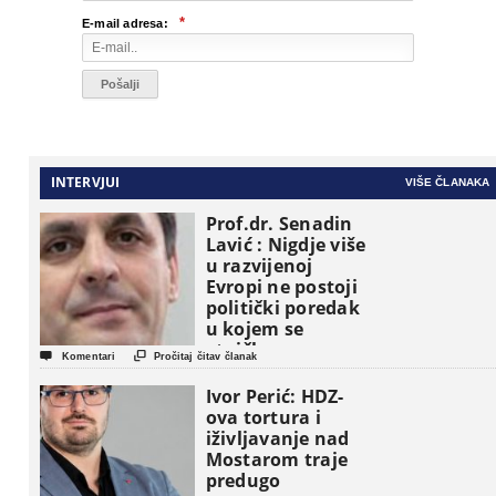
*
E-mail adresa:
INTERVJUI
VIŠE ČLANAKA
Prof.dr. Senadin
Lavić : Nigdje više
u razvijenoj
Evropi ne postoji
politički poredak
u kojem se
etničke grupe


Komentari
Pročitaj čitav članak
pojavljuju kao
osnovne
Ivor Perić: HDZ-
političke jedinice
ova tortura i
iživljavanje nad
Mostarom traje
predugo