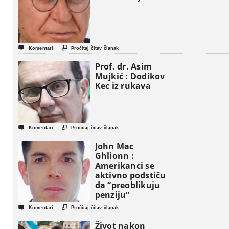


Komentari
Pročitaj čitav članak
Prof. dr. Asim
Mujkić : Dodikov
Kec iz rukava


Komentari
Pročitaj čitav članak
John Mac
Ghlionn :
Amerikanci se
aktivno podstiču
da “preoblikuju
penziju”


Komentari
Pročitaj čitav članak
Život nakon