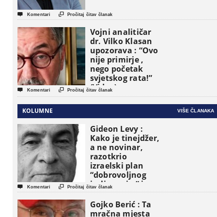


Komentari
Pročitaj čitav članak
Vojni analitičar
dr. Vilko Klasan
upozorava : “Ovo
nije primirje ,
nego početak
svjetskog rata!”
(Video)


Komentari
Pročitaj čitav članak
KOLUMNE
VIŠE ČLANAKA
Gideon Levy :
Kako je tinejdžer,
a ne novinar,
razotkrio
izraelski plan
“dobrovoljnog
iseljavanja ” iz


Komentari
Pročitaj čitav članak
Gaze
Gojko Berić : Ta
mračna mjesta