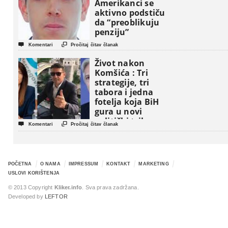
Amerikanci se
aktivno podstiču
da “preoblikuju
penziju”


Komentari
Pročitaj čitav članak
Život nakon
Komšića : Tri
strategije, tri
tabora i jedna
fotelja koja BiH
gura u novi
politički triler


Komentari
Pročitaj čitav članak
POČETNA
O NAMA
IMPRESSUM
KONTAKT
MARKETING
USLOVI KORIŠTENJA
© 2013 Copyright
Kliker.info
. Sva prava zadržana.
Developed by
LEFTOR