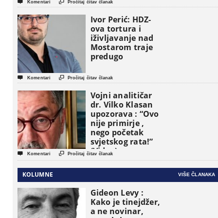


Komentari
Pročitaj čitav članak
pojavljuju kao
osnovne
Ivor Perić: HDZ-
političke jedinice
ova tortura i
iživljavanje nad
Mostarom traje
predugo


Komentari
Pročitaj čitav članak
Vojni analitičar
dr. Vilko Klasan
upozorava : “Ovo
nije primirje ,
nego početak
svjetskog rata!”
(Video)


Komentari
Pročitaj čitav članak
KOLUMNE
VIŠE ČLANAKA
Gideon Levy :
Kako je tinejdžer,
a ne novinar,