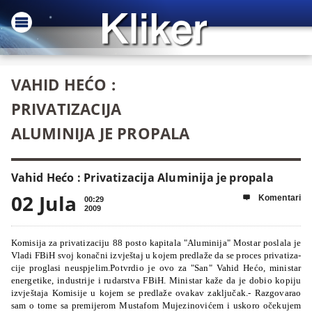
VAHID HEĆO :
PRIVATIZACIJA
ALUMINIJA JE PROPALA
Vahid Hećo : Privatizacija Aluminija je propala
02 Jula
Komentari

00:29
2009
Ko­mi­si­ja za pri­va­ti­za­ci­ju 88 pos­to ka­pi­ta­la "Alu­mi­ni­ja" Mos­tar po­sla­la je
Vla­di FBiH svoj ko­na­čni iz­vje­štaj u ko­jem pre­dla­že da se pro­ces pri­va­ti­za­
ci­je pro­gla­si ne­us­pje­lim.Pot­vrdio je ovo za "San" Va­hid He­ćo, mi­nis­tar
ener­ge­ti­ke, in­dus­tri­je i ru­dar­stva FBiH. Mi­nis­tar ka­že da je do­bio ko­pi­ju
iz­vje­šta­ja Ko­mi­si­je u ko­jem se pre­dla­že ova­kav za­klju­čak.- Raz­go­va­rao
sam o to­me sa pre­mi­je­rom Mus­ta­fom Mu­je­zi­no­vi­ćem i us­ko­ro oče­ku­jem