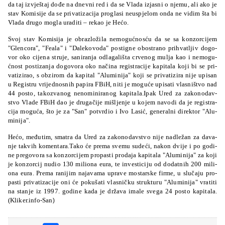
da taj iz­vje­štaj do­đe na dne­vni red i da se Vla­da izja­sni o nje­mu, ali ako je
stav Ko­mi­si­je da se pri­va­ti­za­ci­ja pro­gla­si ne­us­pje­lom on­da ne vi­dim šta bi
Vla­da dru­go mo­gla ura­di­ti – re­kao je He­ćo.
Svoj stav Ko­mi­si­ja je obra­zlo­ži­la ne­mo­gu­ćno­sću da se sa kon­zor­ci­jem
"Glen­co­ra", "Fe­ala" i "Da­le­ko­vo­da" pos­ti­gne obos­tra­no pri­hva­tljiv do­go­
vor oko ci­je­na stru­je, sa­ni­ra­nja odla­ga­li­šta crve­nog mu­lja kao i ne­mo­gu­
ćnost pos­ti­za­nja do­go­vo­ra oko na­či­na re­gis­tra­ci­je ka­pi­ta­la ko­ji bi se pri­
va­ti­zi­rao, s ob­zi­rom da ka­pi­tal "Alu­mi­ni­ja" ko­ji se pri­va­ti­zi­ra ni­je upi­san
u Re­gis­tru vri­je­dno­snih pa­pi­ra FBiH, ni­ti je mo­gu­će upi­sa­ti vla­sniš­tvo nad
44 pos­to, ta­ko­zva­nog ne­no­mi­ni­ra­nog ka­pi­ta­la.Ipak Ured za za­ko­no­dav­
stvo Vla­de FBiH dao je dru­ga­či­je miš­lje­nje u ko­jem na­vo­di da je re­gis­tra­
ci­ja mo­gu­ća, što je za "San" pot­vrdio i Ivo La­sić, generalni di­re­ktor "Alu­
mi­ni­ja".
Hećo, me­đu­tim, sma­tra da Ured za za­ko­no­dav­stvo ni­je na­dle­žan za da­va­
nje ta­kvih ko­men­ta­ra.Ta­ko će pre­ma sve­mu su­de­ći, na­kon dvi­je i po go­di­
ne pre­go­vo­ra sa kon­zor­ci­jem pro­pas­ti pro­da­ja ka­pi­ta­la "Alu­mi­ni­ja" za ko­ji
je kon­zor­cij nu­dio 130 mi­li­ona eura, te in­ves­ti­ci­ju od do­da­tnih 200 mi­li­
ona eura. Pre­ma ra­ni­jim na­ja­va­ma upra­ve mos­tar­ske fir­me, u slu­ča­ju pro­
pas­ti pri­va­ti­za­ci­je oni će po­ku­ša­ti vlasničku stru­ktu­ru "Alu­mi­ni­ja" vra­ti­ti
na stanje iz 1997. go­di­ne ka­da je drža­va ima­le sve­ga 24 pos­to kapitala.
(Kliker.info-San
)