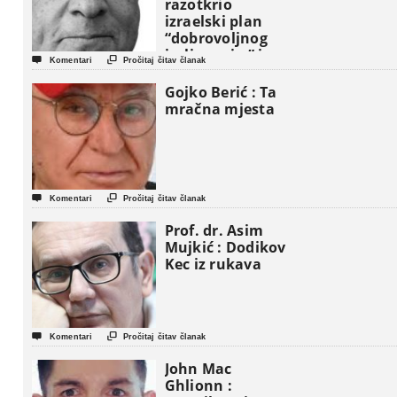
razotkrio
izraelski plan
“dobrovoljnog
iseljavanja ” iz


Komentari
Pročitaj čitav članak
Gaze
Gojko Berić : Ta
mračna mjesta


Komentari
Pročitaj čitav članak
Prof. dr. Asim
Mujkić : Dodikov
Kec iz rukava


Komentari
Pročitaj čitav članak
John Mac
Ghlionn :