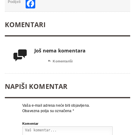
Facebook
Podijeli
KOMENTARI
Još nema komentara


Komentariši
NAPIŠI KOMENTAR
Vaša e-mail adresa neće biti objavljena.
Obavezna polja su označena
*
Komentar