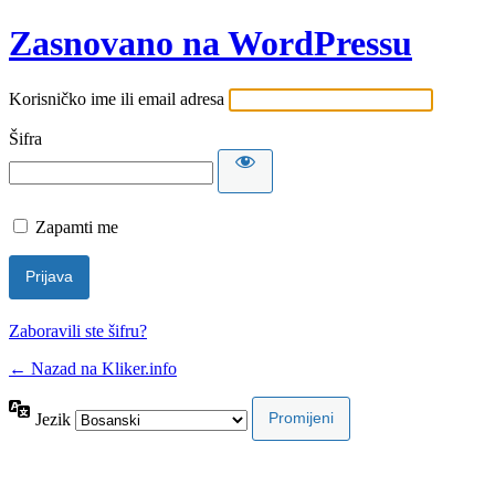
Zasnovano na WordPressu
Korisničko ime ili email adresa
Šifra
Zapamti me
Zaboravili ste šifru?
← Nazad na Kliker.info
Jezik