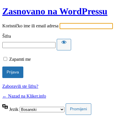
Zasnovano na WordPressu
Korisničko ime ili email adresa
Šifra
Zapamti me
Zaboravili ste šifru?
← Nazad na Kliker.info
Jezik