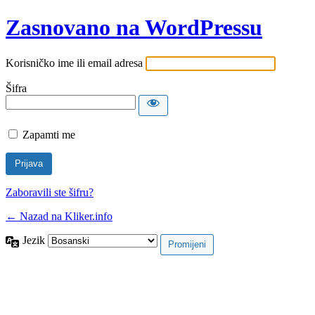
Zasnovano na WordPressu
Korisničko ime ili email adresa
Šifra
Zapamti me
Zaboravili ste šifru?
← Nazad na Kliker.info
Jezik