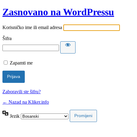
Zasnovano na WordPressu
Korisničko ime ili email adresa
Šifra
Zapamti me
Zaboravili ste šifru?
← Nazad na Kliker.info
Jezik