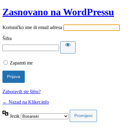
Zasnovano na WordPressu
Korisničko ime ili email adresa
Šifra
Zapamti me
Zaboravili ste šifru?
← Nazad na Kliker.info
Jezik