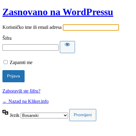
Zasnovano na WordPressu
Korisničko ime ili email adresa
Šifra
Zapamti me
Zaboravili ste šifru?
← Nazad na Kliker.info
Jezik