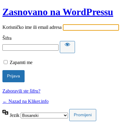
Zasnovano na WordPressu
Korisničko ime ili email adresa
Šifra
Zapamti me
Zaboravili ste šifru?
← Nazad na Kliker.info
Jezik