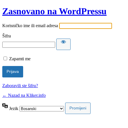
Zasnovano na WordPressu
Korisničko ime ili email adresa
Šifra
Zapamti me
Zaboravili ste šifru?
← Nazad na Kliker.info
Jezik