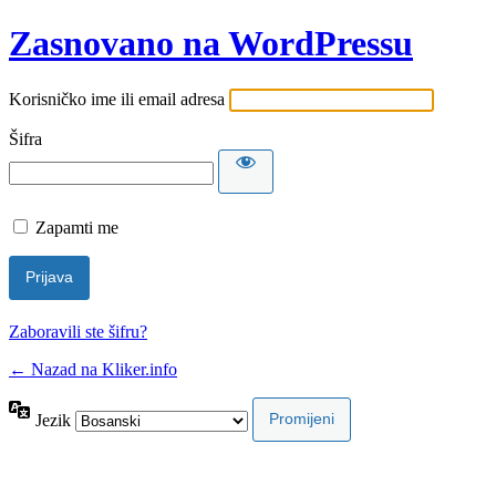
Zasnovano na WordPressu
Korisničko ime ili email adresa
Šifra
Zapamti me
Zaboravili ste šifru?
← Nazad na Kliker.info
Jezik