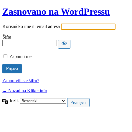
Zasnovano na WordPressu
Korisničko ime ili email adresa
Šifra
Zapamti me
Zaboravili ste šifru?
← Nazad na Kliker.info
Jezik