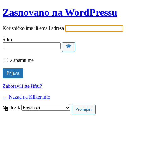
Zasnovano na WordPressu
Korisničko ime ili email adresa
Šifra
Zapamti me
Zaboravili ste šifru?
← Nazad na Kliker.info
Jezik