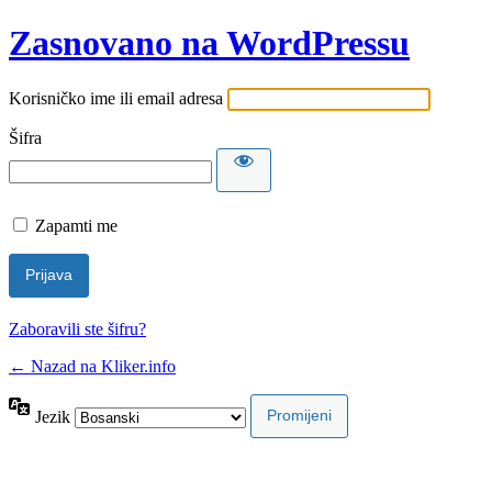
Zasnovano na WordPressu
Korisničko ime ili email adresa
Šifra
Zapamti me
Zaboravili ste šifru?
← Nazad na Kliker.info
Jezik